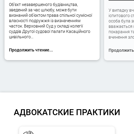
Об’єкт незавершеного будівництва,
зведений за час шлюбу, може бути
У випадку вч
визнаний об’єктом права спільної сумісної
іспитового с
власності подружжя із визначенням
особа була 
часток. Верховний Суд у складі колегії
вважається 
суддів Другої судової палати Касаційного
покарання та
цивільного…
вчинення зло
Продолжить чтение...
Продолжить 
АДВОКАТСКИЕ ПРАКТИКИ