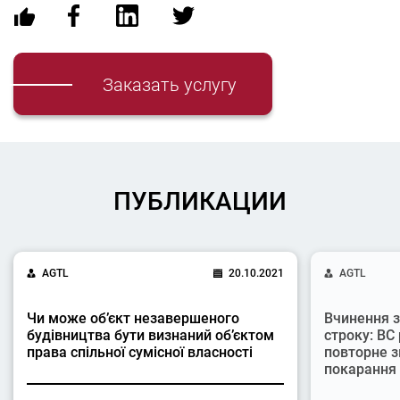
Заказать услугу
ПУБЛИКАЦИИ
AGTL
20.10.2021
AGTL
Чи може об’єкт незавершеного
Вчинення з
будівництва бути визнаний об’єктом
строку: ВС
права спільної сумісної власності
повторне з
покарання