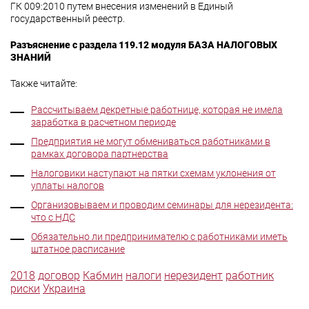
ГК 009:2010 путем внесения изменений в Единый
государственный реестр.
Разъяснение с раздела 119.12 модуля БАЗА НАЛОГОВЫХ
ЗНАНИЙ
Также читайте:
Рассчитываем декретные работнице, которая не имела
заработка в расчетном периоде
Предприятия не могут обмениваться работниками в
рамках договора партнерства
Налоговики наступают на пятки схемам уклонения от
уплаты налогов
Организовываем и проводим семинары для нерезидента:
что с НДС
Обязательно ли предпринимателю с работниками иметь
штатное расписание
2018
договор
Кабмин
налоги
нерезидент
работник
риски
Украина