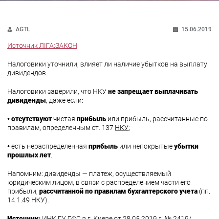
AGTL
15.06.2019
Источник ЛІГА:ЗАКОН
Налоговики уточнили, влияет ли наличие убытков на выплату
дивидендов.
Налоговики заверили, что НКУ
не запрещает выплачивать
дивиденды
, даже если:
•
отсутствуют
чистая
прибыль
или прибыль, рассчитанные по
правилам, определенным ст. 137
НКУ
;
• есть нераспределенная
прибыль
или непокрытые
убытки
прошлых лет
.
Напомним: дивиденды — платеж, осуществляемый
юридическим лицом, в связи с распределением части его
прибыли,
рассчитанной по правилам бухгалтерского учета
(пп.
14.1.49 НКУ).
Источник:
ИНК ГУ ГФС в г. Киеве от 28.05.2019 г. № 2419/