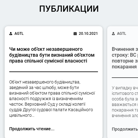
ПУБЛИКАЦИИ
AGTL
20.10.2021
AGTL
Чи може об’єкт незавершеного
Вчинення з
будівництва бути визнаний об’єктом
строку: ВС
права спільної сумісної власності
повторне з
покарання
Об’єкт незавершеного будівництва,
зведений за час шлюбу, може бути
У випадку вч
визнаний об’єктом права спільної сумісної
іспитового с
власності подружжя із визначенням
особа була 
часток. Верховний Суд у складі колегії
вважається 
суддів Другої судової палати Касаційного
покарання та
цивільного…
вчинення зло
Продолжить чтение...
Продолжить 