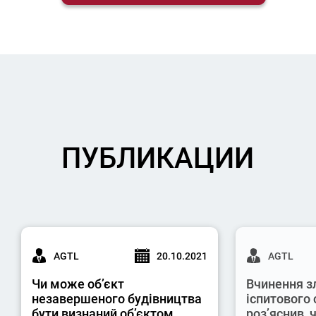
ПУБЛИКАЦИИ
AGTL
20.10.2021
AGTL
Чи може об’єкт
Вчинення з
незавершеного будівництва
іспитового 
бути визнаний об’єктом
роз’яснив,