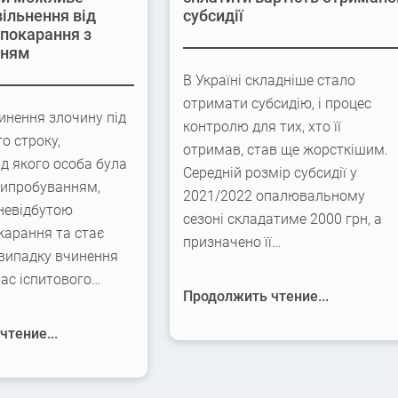
вільнення від
субсидії
 покарання з
нням
В Україні складніше стало
отримати субсидію, і процес
инення злочину під
контролю для тих, хто її
го строку,
отримав, став ще жорсткішим.
ід якого особа була
Середній розмір субсидії у
випробуванням,
2021/2022 опалювальному
невідбутою
сезоні складатиме 2000 грн, а
карання та стає
призначено її…
 випадку вчинення
час іспитового…
Продолжить чтение...
тение...