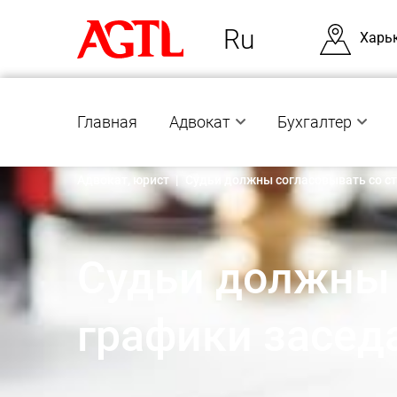
Ru
Харь
Главная
Адвокат
Бухгалтер
Адвокат, юрист
|
Судьи должны согласовывать со с
Судьи должны 
графики засед