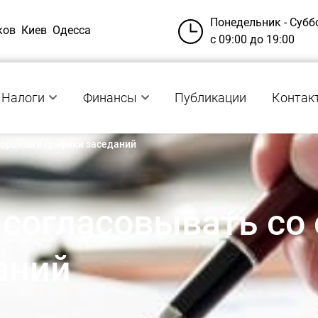
Понедельник - Субб
ков
Киев
Одесса
с 09:00 до 19:00
Налоги
Финансы
Публикации
Контак
торонами графики заседаний
согласовывать со
аний