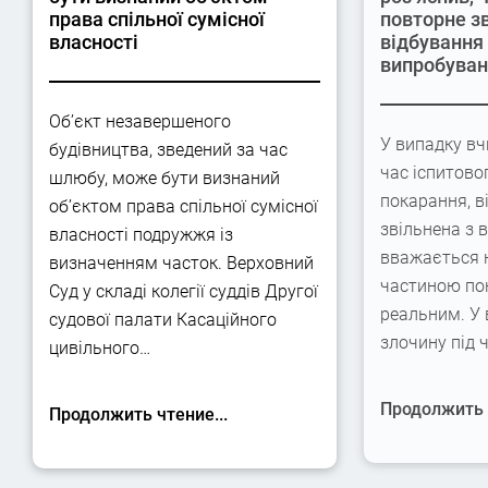
права спільної сумісної
повторне з
власності
відбування
випробува
Об’єкт незавершеного
У випадку вч
будівництва, зведений за час
час іспитово
шлюбу, може бути визнаний
покарання, в
об’єктом права спільної сумісної
звільнена з 
власності подружжя із
вважається 
визначенням часток. Верховний
частиною по
Суд у складі колегії суддів Другої
реальним. У
судової палати Касаційного
злочину під 
цивільного…
Продолжить ч
Продолжить чтение...