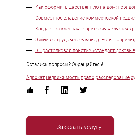
Как оформить дарственную на дом: порядок
Совместное владение коммерческой недви
Когда огражденная территория является х
Зміни до трудового законодавства: оприл
ВС растолковал понятие «стандарт доказы
Остались вопросы? Обращайтесь!
Адвокат
недвижимость
право
расследование
с
Заказать услугу