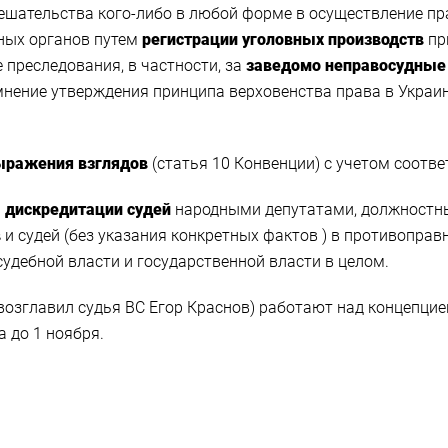
мешательства кого-либо в любой форме в осуществление пра
ных органов путем
регистрации уголовных производств
пр
преследования, в частности, за
заведомо неправосудные
омнение утверждения принципа верховенства права в Укра
ыражения взглядов
(статья 10 Конвенции) с учетом соотв
и
дискредитации судей
народными депутатами, должностны
в
и судей (без указания конкретных фактов ) в противопра
удебной власти и государственной власти в целом.
возглавил судья ВС Егор Краснов) работают над концепци
 до 1 ноября.