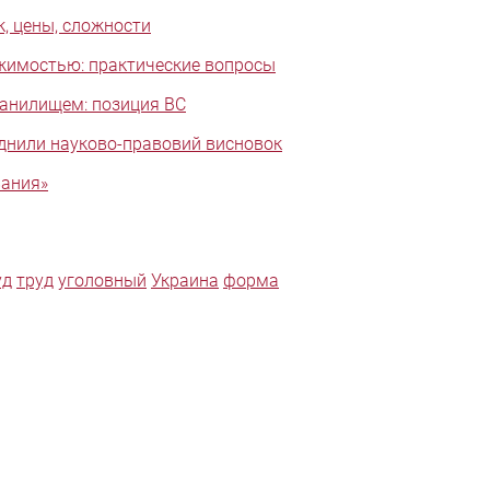
, цены, сложности
жимостью: практические вопросы
ранилищем: позиция ВС
юднили науково-правовий висновок
вания»
уд
труд
уголовный
Украина
форма