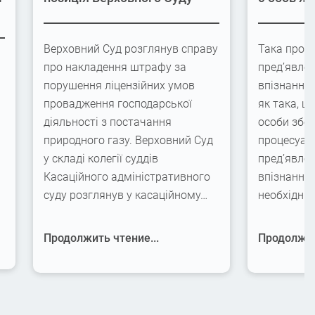
Верховний Суд розглянув справу
Така проце
про накладення штрафу за
пред’явлен
порушення ліцензійних умов
впізнання
провадження господарської
як така, щ
діяльності з постачання
особи збер
природного газу. Верховний Суд
процесуаль
у складі колегії суддів
пред’явлен
Касаційного адміністративного
впізнання,
суду розглянув у касаційному…
необхідні
Продолжить чтение...
Продолжит