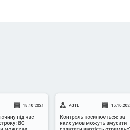
18.10.2021
AGTL
15.10.20
лочину під час
Контроль посилюється: за
строку: ВС
яких умов можуть змусити
 чи можливе
сплатити вартість отримано