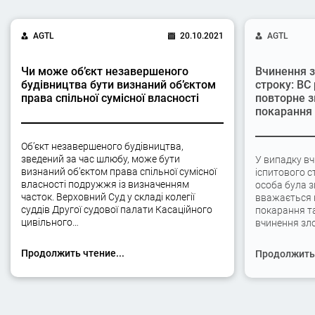
AGTL
20.10.2021
AGTL
Чи може об’єкт незавершеного
Вчинення з
будівництва бути визнаний об’єктом
строку: ВС
права спільної сумісної власності
повторне з
покарання
Об’єкт незавершеного будівництва,
зведений за час шлюбу, може бути
У випадку вч
визнаний об’єктом права спільної сумісної
іспитового с
власності подружжя із визначенням
особа була 
часток. Верховний Суд у складі колегії
вважається 
суддів Другої судової палати Касаційного
покарання та
цивільного…
вчинення зло
Продолжить чтение...
Продолжить 