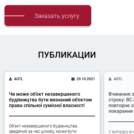
Заказать услугу
ПУБЛИКАЦИИ
AGTL
20.10.2021
AGTL
Чи може об’єкт незавершеного
Вчинення з
будівництва бути визнаний об’єктом
строку: ВС
права спільної сумісної власності
повторне з
покарання
Об’єкт незавершеного будівництва,
зведений за час шлюбу, може бути
У випадку вч