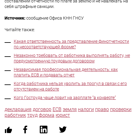
составлении отчетности по плате за землю и не навлекать на
себя штрафные санкции.
Источник:
сообщение Офиса КНН ГНСУ
Читайте также:
Какая ответственность за представление финотчетности
по несоответствующей форме?
Незаконно требовать от работника выполнять работу, не
предусмотренную трудовым договором
Независимая профессиональная деятельность: как
платить ЕСВ и подавать отчет
Когда работника нельзя уволить за прогул в связи с его
отсутствием на работе
Кого Гоструда чаще ловит на зарплате “в конверте”
декларация
договор
ЕСВ
земля
налоги
право
проверки
работник
труд
форма
юрист