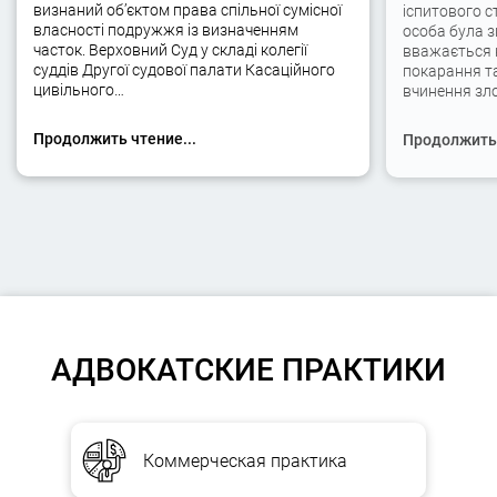
визнаний об’єктом права спільної сумісної
іспитового с
власності подружжя із визначенням
особа була 
часток. Верховний Суд у складі колегії
вважається 
суддів Другої судової палати Касаційного
покарання та
цивільного…
вчинення зло
Продолжить чтение...
Продолжить 
АДВОКАТСКИЕ ПРАКТИКИ
Коммерческая практика