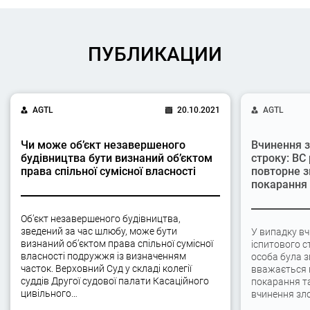
ПУБЛИКАЦИИ
AGTL
20.10.2021
AGTL
Чи може об’єкт незавершеного
Вчинення з
будівництва бути визнаний об’єктом
строку: ВС
права спільної сумісної власності
повторне з
покарання
Об’єкт незавершеного будівництва,
зведений за час шлюбу, може бути
У випадку вч
визнаний об’єктом права спільної сумісної
іспитового с
власності подружжя із визначенням
особа була 
часток. Верховний Суд у складі колегії
вважається 
суддів Другої судової палати Касаційного
покарання та
цивільного…
вчинення зло