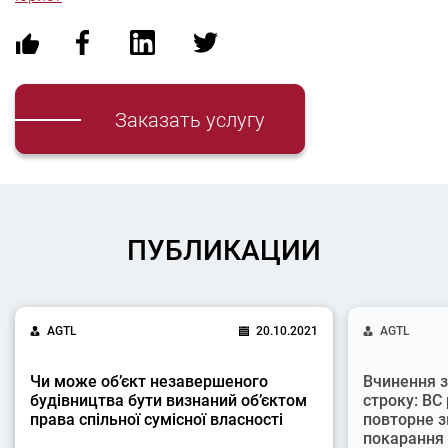
Заказать услугу
ПУБЛИКАЦИИ
AGTL
20.10.2021
AGTL
Чи може об’єкт незавершеного
Вчинення з
будівництва бути визнаний об’єктом
строку: ВС
права спільної сумісної власності
повторне з
покарання