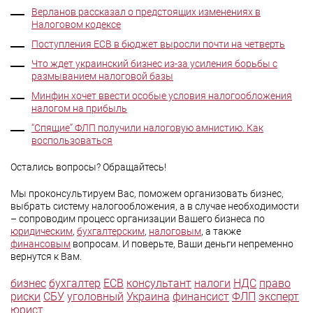
Верланов рассказал о предстоящих изменениях в
Налоговом кодексе
Поступления ЕСВ в бюджет выросли почти на четверть
Что ждет украинский бизнес из-за усиления борьбы с
размыванием налоговой базы
Минфин хочет ввести особые условия налогообложения
налогом на прибыль
“Спящие” ФЛП получили налоговую амнистию. Как
воспользоваться
Остались вопросы? Обращайтесь!
Мы проконсультируем Вас, поможем организовать бизнес,
выбрать систему налогообложения, а в случае необходимости
– сопроводим процесс организации Вашего бизнеса по
юридическим
,
бухгалтерским
,
налоговым
, а также
финансовым
вопросам. И поверьте, Ваши деньги непременно
вернутся к Вам.
бизнес
бухгалтер
ЕСВ
консультант
налоги
НДС
право
риски
СБУ
уголовный
Украина
финансист
ФЛП
эксперт
юрист