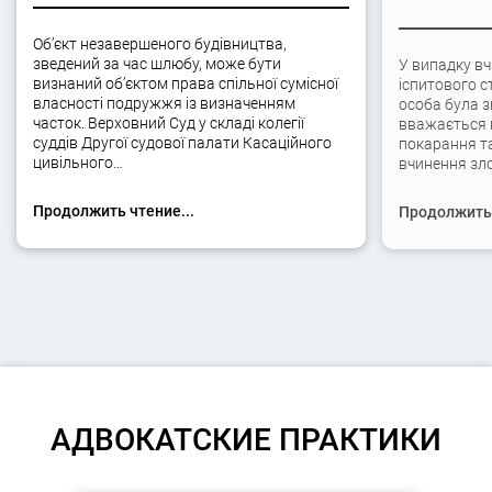
Об’єкт незавершеного будівництва,
зведений за час шлюбу, може бути
У випадку вч
визнаний об’єктом права спільної сумісної
іспитового с
власності подружжя із визначенням
особа була 
часток. Верховний Суд у складі колегії
вважається 
суддів Другої судової палати Касаційного
покарання та
цивільного…
вчинення зло
Продолжить чтение...
Продолжить 
АДВОКАТСКИЕ ПРАКТИКИ