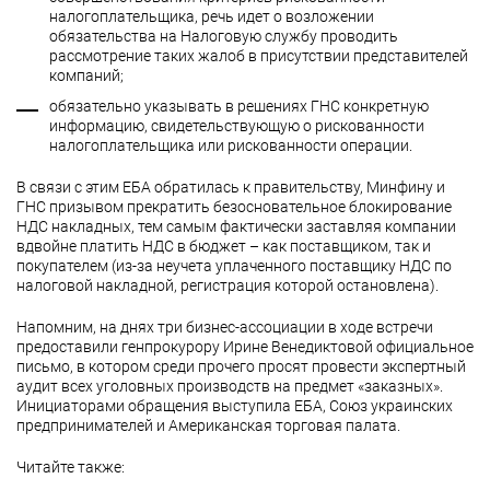
налогоплательщика, речь идет о возложении
обязательства на Налоговую службу проводить
рассмотрение таких жалоб в присутствии представителей
компаний;
обязательно указывать в решениях ГНС конкретную
информацию, свидетельствующую о рискованности
налогоплательщика или рискованности операции.
В связи с этим ЕБА обратилась к правительству, Минфину и
ГНС призывом прекратить безосновательное блокирование
НДС накладных, тем самым фактически заставляя компании
вдвойне платить НДС в бюджет – как поставщиком, так и
покупателем (из-за неучета уплаченного поставщику НДС по
налоговой накладной, регистрация которой остановлена).
Напомним, на днях три бизнес-ассоциации в ходе встречи
предоставили генпрокурору Ирине Венедиктовой официальное
письмо, в котором среди прочего просят провести экспертный
аудит всех уголовных производств на предмет «заказных».
Инициаторами обращения выступила ЕБА, Союз украинских
предпринимателей и Американская торговая палата.
Читайте также: