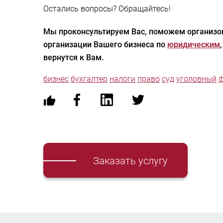
Остались вопросы? Обращайтесь!
Мы проконсультируем Вас, поможем организов
организации Вашего бизнеса по
юридическим
вернутся к Вам.
бизнес
бухгалтер
налоги
право
суд
уголовный
ф
Заказать услугу