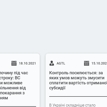
18.10.2021
AGTL
15.10.20
лочину під час
Контроль посилюється: за
строку: ВС
яких умов можуть змусити
 чи можливе
сплатити вартість отримано
вільнення від
субсидії
 покарання з
нням
В Україні складніше стало