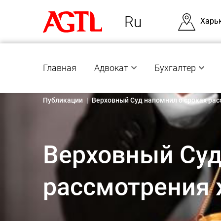
Ru
Харь
Главная
Адвокат
Бухгалтер
Публикации
|
Верховный Суд напомнил о сроках ра
Верховный Суд
рассмотрения 