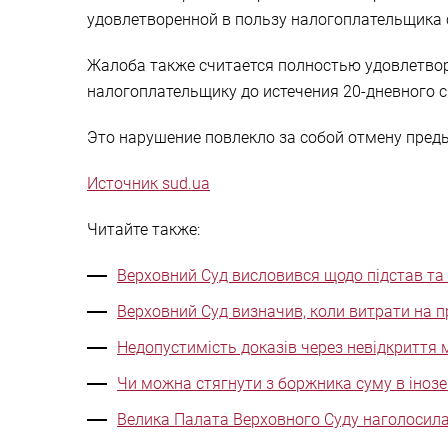
удовлетворенной в пользу налогоплательщика 
Жалоба также считается полностью удовлетвор
налогоплательщику до истечения 20-дневного с
Это нарушение повлекло за собой отмену преды
Источник sud.ua
Читайте также:
Верховний Суд висловився щодо підстав та
Верховний Суд визначив, коли витрати на 
Недопустимість доказів через невідкриття 
Чи можна стягнути з боржника суму в інозе
Велика Палата Верховного Суду наголосила