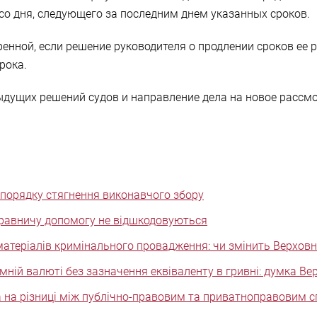
со дня, следующего за последним днем указанных сроков.
енной, если решение руководителя о продлении сроков ее 
рока.
дущих решений судов и направление дела на новое рассмо
 порядку стягнення виконавчого збору
правничу допомогу не відшкодовуються
матеріалів кримінального провадження: чи змінить Верховн
мній валюті без зазначення еквіваленту в гривні: думка Ве
 на різниці між публічно-правовим та приватноправовим 