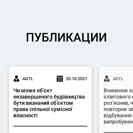
ПУБЛИКАЦИИ
AGTL
20.10.2021
AGTL
Чи може об’єкт
Вчинення з
незавершеного будівництва
іспитового 
бути визнаний об’єктом
роз’яснив,
права спільної сумісної
повторне з
власності
відбування
випробува