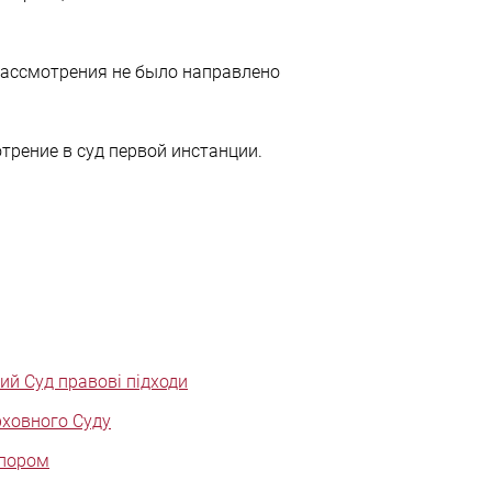
рассмотрения не было направлено
трение в суд первой инстанции.
ий Суд правові підходи
рховного Суду
спором