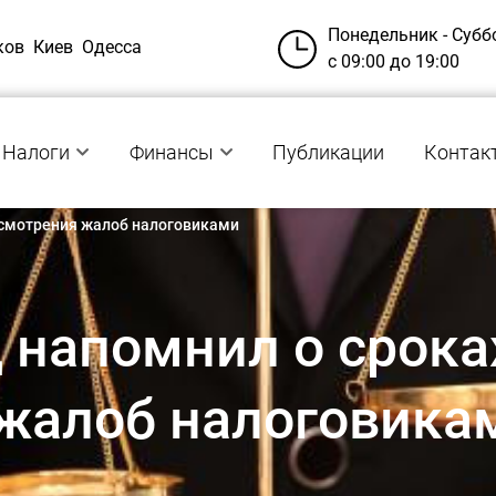
Понедельник - Субб
ков
Киев
Одесса
с 09:00 до 19:00
Налоги
Финансы
Публикации
Контак
ссмотрения жалоб налоговиками
 напомнил о срока
жалоб налоговика