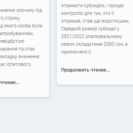
отримати субсидію, і процес
инення злочину під
контролю для тих, хто її
го строку,
отримав, став ще жорсткішим.
ід якого особа була
Середній розмір субсидії у
випробуванням,
2021/2022 опалювальному
невідбутою
сезоні складатиме 2000 грн, а
карання та стає
призначено її…
 випадку вчинення
час іспитового…
Продолжить чтение...
тение...