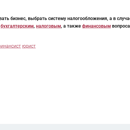
ать бизнес, выбрать систему налогообложения, а в случ
,
бухгалтерским
,
налоговым
, а также
финансовым
вопроса
инансист
юрист