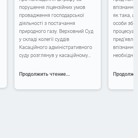
порушення ліцензійних умов
впізнання
провадження господарської
як така, щ
діяльності з постачання
особи збер
природного газу. Верховний Суд
процесуаль
у складі колегії суддів
пред’явлен
Касаційного адміністративного
впізнання,
суду розглянув у касаційному…
необхідні
Продолжить чтение...
Продолжит