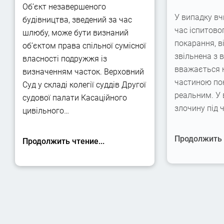
Об’єкт незавершеного
У випадку вч
будівництва, зведений за час
час іспитово
шлюбу, може бути визнаний
покарання, в
об’єктом права спільної сумісної
звільнена з 
власності подружжя із
вважається 
визначенням часток. Верховний
частиною по
Суд у складі колегії суддів Другої
реальним. У
судової палати Касаційного
злочину під 
цивільного…
Продолжить ч
Продолжить чтение...