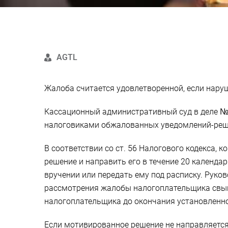
AGTL
Жалоба считается удовлетворенной, если нару
Кассационный административный суд в деле №8
налоговиками обжалованных уведомлений-реш
В соответствии со ст. 56 Налогового кодекса
решение и направить его в течение 20 календа
вручении или передать ему под расписку. Руко
рассмотрения жалобы налогоплательщика свыше
налогоплательщика до окончания установленно
Если мотивированное решение не направляется