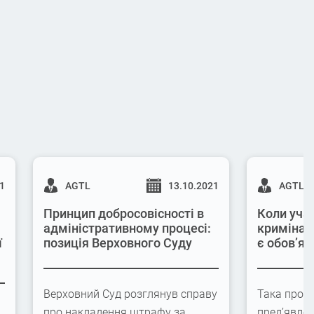
21
AGTL
13.10.2021
AGTL
Принцип добросовісності в
Коли учас
адміністративному процесі:
кримінал
ї
позиція Верховного Суду
є обов’яз
Верховний Суд розглянув справу
Така проце
про накладення штрафу за
пред’явлен