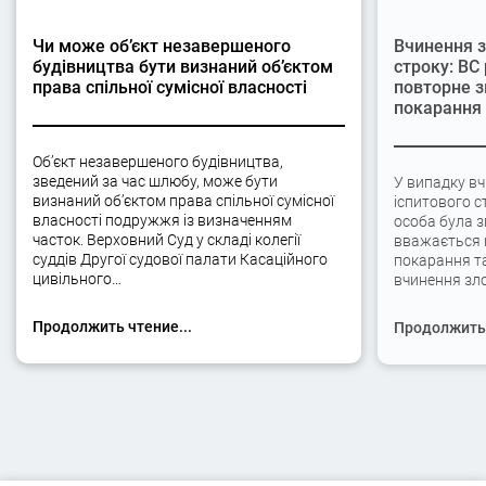
Чи може об’єкт незавершеного
Вчинення з
будівництва бути визнаний об’єктом
строку: ВС
права спільної сумісної власності
повторне з
покарання
Об’єкт незавершеного будівництва,
зведений за час шлюбу, може бути
У випадку вч
визнаний об’єктом права спільної сумісної
іспитового с
власності подружжя із визначенням
особа була 
часток. Верховний Суд у складі колегії
вважається 
суддів Другої судової палати Касаційного
покарання та
цивільного…
вчинення зло
Продолжить чтение...
Продолжить 