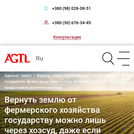
+380 (98) 028-08-51
+380 (50) 676-34-45
Консультация
Ru
Адвокат, юрист
|
Вернуть землю от фермерского хозяйства
государству можно лишь через хозсуд, даже если участок
предоставили физическому лицу
Вернуть землю от
фермерского хозяйства
государству можно лишь
через хозсуд, даже если