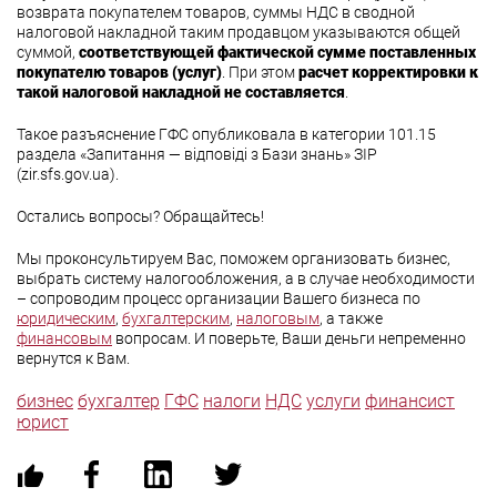
возврата покупателем товаров, суммы НДС в сводной
налоговой накладной таким продавцом указываются общей
суммой,
соответствующей фактической сумме поставленных
покупателю товаров (услуг)
. При этом
расчет корректировки к
такой налоговой накладной не составляется
.
Такое разъяснение ГФС опубликовала в категории 101.15
раздела «Запитання — відповіді з Бази знань» ЗІР
(zir.sfs.gov.ua).
Остались вопросы? Обращайтесь!
Мы проконсультируем Вас, поможем организовать бизнес,
выбрать систему налогообложения, а в случае необходимости
– сопроводим процесс организации Вашего бизнеса по
юридическим
,
бухгалтерским
,
налоговым
, а также
финансовым
вопросам. И поверьте, Ваши деньги непременно
вернутся к Вам.
бизнес
бухгалтер
ГФС
налоги
НДС
услуги
финансист
юрист