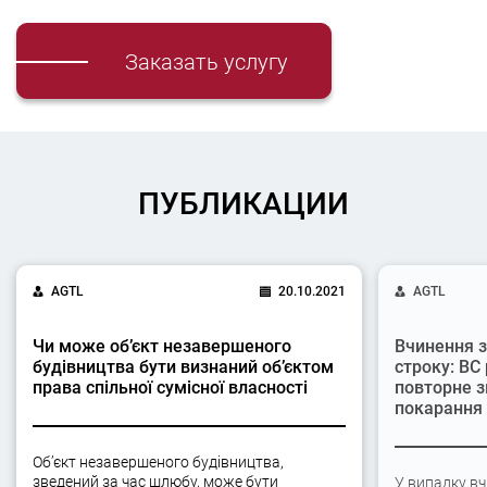
Заказать услугу
ПУБЛИКАЦИИ
AGTL
20.10.2021
AGTL
Чи може об’єкт незавершеного
Вчинення з
будівництва бути визнаний об’єктом
строку: ВС
права спільної сумісної власності
повторне з
покарання
Об’єкт незавершеного будівництва,
зведений за час шлюбу, може бути
У випадку вч