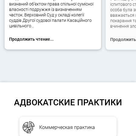
визнаний об’єктом права спільної сумісної
іспитового с
власності подружжя із визначенням
особа була 
часток. Верховний Суд у складі колегії
вважається 
суддів Другої судової палати Касаційного
покарання та
цивільного…
вчинення зло
Продолжить чтение...
Продолжить 
АДВОКАТСКИЕ ПРАКТИКИ
Коммерческая практика