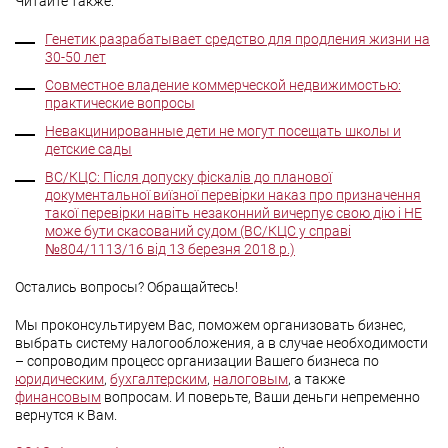
Читайте также:
Генетик разрабатывает средство для продления жизни на
30-50 лет
Совместное владение коммерческой недвижимостью:
практические вопросы
Невакцинированные дети не могут посещать школы и
детские сады
ВС/КЦС: Після допуску фіскалів до планової
документальної виїзної перевірки наказ про призначення
такої перевірки навіть незаконний вичерпує свою дію і НЕ
може бути скасований судом (ВС/КЦС у справі
№804/1113/16 від 13 березня 2018 р.)
Остались вопросы? Обращайтесь!
Мы проконсультируем Вас, поможем организовать бизнес,
выбрать систему налогообложения, а в случае необходимости
– сопроводим процесс организации Вашего бизнеса по
юридическим
,
бухгалтерским
,
налоговым
, а также
финансовым
вопросам. И поверьте, Ваши деньги непременно
вернутся к Вам.