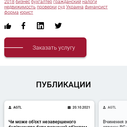
2018
бизнес
бухгалтер
гражданский
налоги
недвижимость
проверки
суд
Украина
финансист
форма
юрист
Заказать услугу
ПУБЛИКАЦИИ
AGTL
20.10.2021
AGTL
Чи може об’єкт незавершеного
Вчинення з