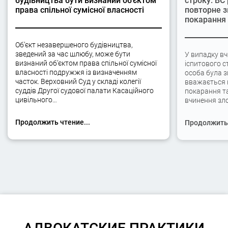
будівництва бути визнаний об’єктом
строку: ВС
права спільної сумісної власності
повторне з
покарання
Об’єкт незавершеного будівництва,
зведений за час шлюбу, може бути
У випадку вч
визнаний об’єктом права спільної сумісної
іспитового с
власності подружжя із визначенням
особа була 
часток. Верховний Суд у складі колегії
вважається 
суддів Другої судової палати Касаційного
покарання та
цивільного…
вчинення зло
Продолжить чтение...
Продолжить 