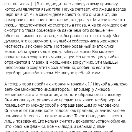
его пальцев». […] Это подводит нас к следующему признаку,
которым является язык тела. Наука считает, что лжецы всегда
нервничают. А на самом деле известно, что они знают, как
заморозить внешние проявления, когда лгут. Мы считаем, что
лжецы предпочитают не смотреть в глаза. А на самом деле они
смотрят в глаза собеседника даже немного дольше, чем
обычно – именно для того, чтобы развенчать этот миф. Мы
думаем, что сердечность и улыбки собеседника выражают
честность и искренность. Но тренированный знаток лжи
может обнаружить ложную улыбку за милю. Вы можете
сознательно сократить мышцы щек. Но настоящая улыбка
отражается в глазах, в морщинках вокруг них. Эти мышцы
невозможно сократить сознательно, особенно если вы
переборщили с ботоксом. Не злоупотребляйте им.
А теперь пора перейти к «горячим точкам». […] Наукой выявлено
великое множество индикаторов. Например, у лжецов
меняется частота моргания, а их ноги обращаются к выходу.
Они используют различные предметы в качестве барьера и
помещают их между собой и опрашивающим их человеком.
Они меняют тональность голоса, как правило, значительно её
понижая. А теперь — самое важное. Такое поведение — всего
лишь поведение. Его нельзя считать доказательством обмана.
Это красные флажки. Все мы люди, и целыми днями
повсеместно используем жесты, свидетельствующие об