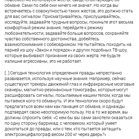
обмане. Сами по себе они ничего не значат. Но когда вы
встречаетесь с совокупностью таких жестов, это должно стать
для вас сигналом. Присматривайтесь, прислушивайтесь,
исследуйте, задавайте трудные вопросы, покиньте этот весьма
комфортный режим знания, перейдите к режиму
любознательности, задавайте больше вопросов, сохраняйте
чувство собственного достоинства, добейтесь
взаимопонимания с собеседником. Не пытайтесь походить на
парней из шоу «Закон и порядок» и других подобных ТВ-шоу,
которые выбивают признание из своих жертв. Не будьте
излишне агрессивны, это не работает.
[…] Сегодня технология определения правды непрестанно
развивается, используя научные знания. Например, сейчас
существуют трекеры движений глаз и инфракрасные мозговые
сканеры, магнитно-резонансные томографы, которые могут
расшифровать сигналы, посылаемые нашим телом, когда мы
пытаемся кого-то обмануть. И эти технологии скоро будут
предлагаться всем нам как панацея от обмана, и однажды
подтвердят свою неоспоримую пользу. Но в то же время, вы
должны спросить себя: «С кем бы вы сами захотели оказаться
по одну сторону баррикад: с человеком, который умеет
докопаться до правды, или с тем, кто пытается затащить
электроэнцефалограф весом 200 кг через дверь?»