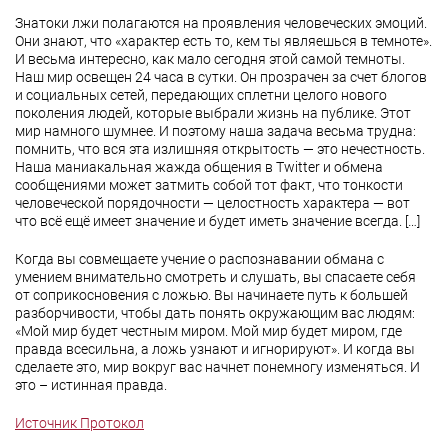
Знатоки лжи полагаются на проявления человеческих эмоций.
Они знают, что «характер есть то, кем ты являешься в темноте».
И весьма интересно, как мало сегодня этой самой темноты.
Наш мир освещен 24 часа в сутки. Он прозрачен за счет блогов
и социальных сетей, передающих сплетни целого нового
поколения людей, которые выбрали жизнь на публике. Этот
мир намного шумнее. И поэтому наша задача весьма трудна:
помнить, что вся эта излишняя открытость — это нечестность.
Наша маниакальная жажда общения в Twitter и обмена
сообщениями может затмить собой тот факт, что тонкости
человеческой порядочности — целостность характера — вот
что всё ещё имеет значение и будет иметь значение всегда. […]
Когда вы совмещаете учение о распознавании обмана с
умением внимательно смотреть и слушать, вы спасаете себя
от соприкосновения с ложью. Вы начинаете путь к большей
разборчивости, чтобы дать понять окружающим вас людям:
«Мой мир будет честным миром. Мой мир будет миром, где
правда всесильна, а ложь узнают и игнорируют». И когда вы
сделаете это, мир вокруг вас начнет понемногу изменяться. И
это – истинная правда.
Источник Протокол