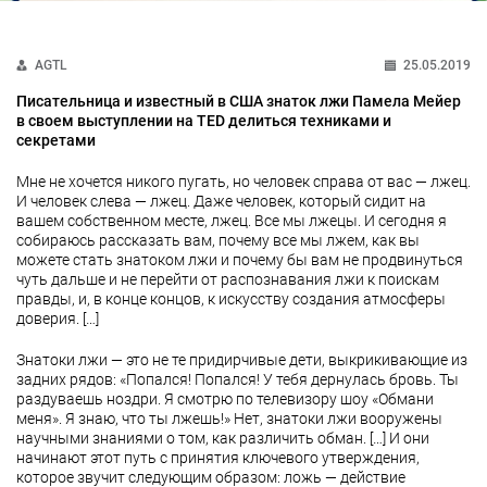
AGTL
25.05.2019
Писательница и известный в США знаток лжи Памела Мейер
в своем выступлении на TED делиться техниками и
секретами
Мне не хочется никого пугать, но человек справа от вас — лжец.
И человек слева — лжец. Даже человек, который сидит на
вашем собственном месте, лжец. Все мы лжецы. И сегодня я
собираюсь рассказать вам, почему все мы лжем, как вы
можете стать знатоком лжи и почему бы вам не продвинуться
чуть дальше и не перейти от распознавания лжи к поискам
правды, и, в конце концов, к искусству создания атмосферы
доверия. […]
Знатоки лжи — это не те придирчивые дети, выкрикивающие из
задних рядов: «Попался! Попался! У тебя дернулась бровь. Ты
раздуваешь ноздри. Я смотрю по телевизору шоу «Обмани
меня». Я знаю, что ты лжешь!» Нет, знатоки лжи вооружены
научными знаниями о том, как различить обман. […] И они
начинают этот путь с принятия ключевого утверждения,
которое звучит следующим образом: ложь — действие