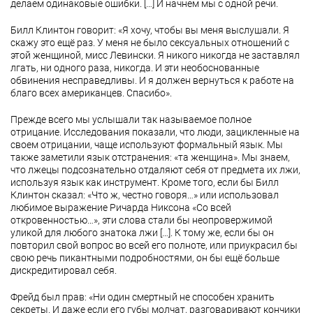
делаем одинаковые ошибки. […] И начнем мы с одной речи.
Билл Клинтон говорит: «Я хочу, чтобы вы меня выслушали. Я
скажу это ещё раз. У меня не было сексуальных отношений с
этой женщиной, мисс Левински. Я никого никогда не заставлял
лгать, ни одного раза, никогда. И эти необоснованные
обвинения несправедливы. И я должен вернуться к работе на
благо всех американцев. Спасибо».
Прежде всего мы услышали так называемое полное
отрицание. Исследования показали, что люди, зацикленные на
своем отрицании, чаще используют формальный язык. Мы
также заметили язык отстранения: «та женщина». Мы знаем,
что лжецы подсознательно отдаляют себя от предмета их лжи,
используя язык как инструмент. Кроме того, если бы Билл
Клинтон сказал: «Что ж, честно говоря…» или использовал
любимое выражение Ричарда Никсона «Со всей
откровенностью…», эти слова стали бы неопровержимой
уликой для любого знатока лжи […]. К тому же, если бы он
повторил свой вопрос во всей его полноте, или приукрасил бы
свою речь пикантными подробностями, он бы ещё больше
дискредитировал себя.
Фрейд был прав: «Ни один смертный не способен хранить
секреты. И даже если его губы молчат, разговаривают кончики