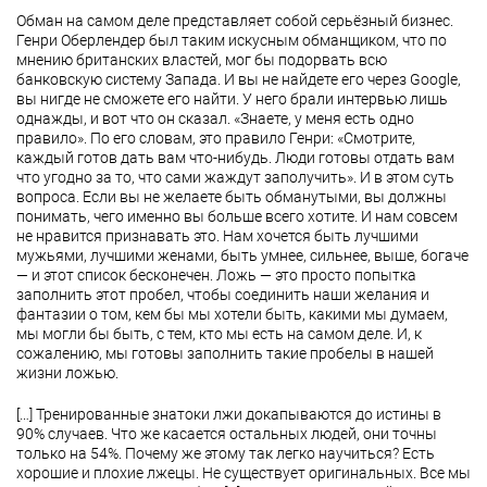
Обман на самом деле представляет собой серьёзный бизнес.
Генри Оберлендер был таким искусным обманщиком, что по
мнению британских властей, мог бы подорвать всю
банковскую систему Запада. И вы не найдете его через Google,
вы нигде не сможете его найти. У него брали интервью лишь
однажды, и вот что он сказал. «Знаете, у меня есть одно
правило». По его словам, это правило Генри: «Смотрите,
каждый готов дать вам что-нибудь. Люди готовы отдать вам
что угодно за то, что сами жаждут заполучить». И в этом суть
вопроса. Если вы не желаете быть обманутыми, вы должны
понимать, чего именно вы больше всего хотите. И нам совсем
не нравится признавать это. Нам хочется быть лучшими
мужьями, лучшими женами, быть умнее, сильнее, выше, богаче
— и этот список бесконечен. Ложь — это просто попытка
заполнить этот пробел, чтобы соединить наши желания и
фантазии о том, кем бы мы хотели быть, какими мы думаем,
мы могли бы быть, с тем, кто мы есть на самом деле. И, к
сожалению, мы готовы заполнить такие пробелы в нашей
жизни ложью.
[…] Тренированные знатоки лжи докапываются до истины в
90% случаев. Что же касается остальных людей, они точны
только на 54%. Почему же этому так легко научиться? Есть
хорошие и плохие лжецы. Не существует оригинальных. Все мы