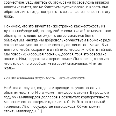
совместное. Задумайтесь об этом, сама по себе ложь никакой
власти не имеет, это не более чем пустые слова. И власть она
обретает лишь тогда, когда кто-то соглашается поверить в эту
ложь.
Понимаю, что это звучит так же странно, как жестокость из
лучших побуждений, но подумайте: если в какой-то момент вас
обманули, то лишь потому, что вы согласились быть
обманутым. Иногда мы добровольно участвуем в обмане ради
сохранения чувства человеческого достоинства – может быть
для того, чтобы сохранить в тайне то, что должно быть тайной.
Мы говорим: «Хорошая песня», «Дорогая, тебя это совсем не
полнит». Или, подражая интернет-элите: «Ты знаешь, я только
что выловил это сообщение из своей спам-папки. Мне так
жаль».
Вся эта излишняя открытость — это нечестность
Но бывают случаи, когда нам приходится участвовать в
обмане невольно. И это может нам дорого стоить. В прошлом
году 997 миллиардов долларов в результате корпоративного
мошенничества потеряли одни лишь США. Это почти целый
триллион, 7% от государственного дохода. Обман может
стоить миллиарды. […]