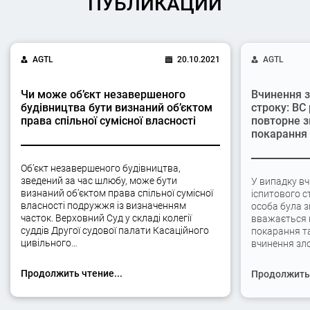
ПУБЛИКАЦИИ
AGTL
20.10.2021
AGTL
Чи може об’єкт незавершеного
Вчинення з
будівництва бути визнаний об’єктом
строку: ВС
права спільної сумісної власності
повторне з
покарання
Об’єкт незавершеного будівництва,
зведений за час шлюбу, може бути
У випадку вч
визнаний об’єктом права спільної сумісної
іспитового с
власності подружжя із визначенням
особа була 
часток. Верховний Суд у складі колегії
вважається 
суддів Другої судової палати Касаційного
покарання та
цивільного…
вчинення зло
Продолжить чтение...
Продолжить 