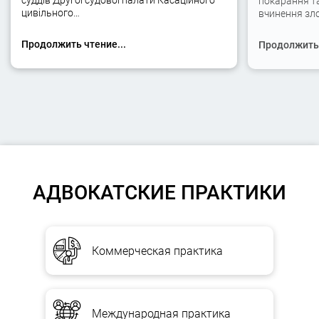
суддів Другої судової палати Касаційного
покарання та
цивільного…
вчинення зло
Продолжить чтение...
Продолжить 
АДВОКАТСКИЕ ПРАКТИКИ
Коммерческая практика
Международная практика