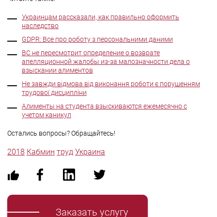
Украинцам рассказали, как правильно оформить
наследство
GDPR: Все про роботу з персональними даними
ВС не пересмотрит определение о возврате
апелляционной жалобы из-за малозначности дела о
взыскании алиментов
Не завжди відмова від виконання роботи є порушенням
трудової дисципліни
Алименты на студента взыскиваются ежемесячно с
учетом каникул
Остались вопросы? Обращайтесь!
2018
Кабмин
труд
Украина
Заказать услугу