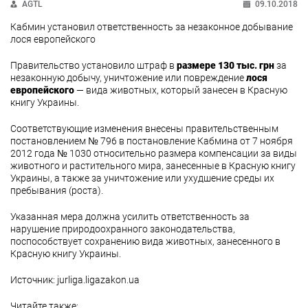
AGTL
09.10.2018
Кабмин установил ответственность за незаконное добывание
лося европейского
Правительство установило штраф в
размере 130 тыс. грн
за
незаконную добычу, уничтожение или повреждение
лося
европейского
— вида животных, который занесен в Красную
книгу Украины.
Соответствующие изменения внесены правительственным
постановлением № 796 в постановление Кабмина от 7 ноября
2012 года № 1030 относительно размера компенсации за виды
животного и растительного мира, занесенные в Красную книгу
Украины, а также за уничтожение или ухудшение среды их
пребывания (роста).
Указанная мера должна усилить ответственность за
нарушение природоохранного законодательства,
поспособствует сохранению вида животных, занесенного в
Красную книгу Украины.
Источник: jurliga.ligazakon.ua
Читайте также: