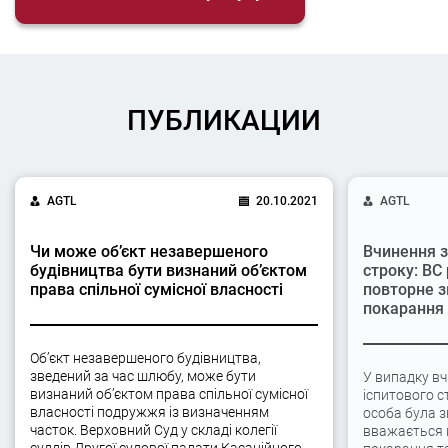
ПУБЛИКАЦИИ
AGTL
20.10.2021
AGTL
Чи може об’єкт незавершеного
Вчинення з
будівництва бути визнаний об’єктом
строку: ВС
права спільної сумісної власності
повторне з
покарання
Об’єкт незавершеного будівництва,
зведений за час шлюбу, може бути
У випадку вч
визнаний об’єктом права спільної сумісної
іспитового с
власності подружжя із визначенням
особа була 
часток. Верховний Суд у складі колегії
вважається 