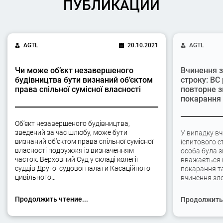
ПУБЛИКАЦИИ
AGTL
20.10.2021
AGTL
Чи може об’єкт незавершеного
Вчинення з
будівництва бути визнаний об’єктом
строку: ВС
права спільної сумісної власності
повторне з
покарання
Об’єкт незавершеного будівництва,
зведений за час шлюбу, може бути
У випадку вч
визнаний об’єктом права спільної сумісної
іспитового с
власності подружжя із визначенням
особа була 
часток. Верховний Суд у складі колегії
вважається 
суддів Другої судової палати Касаційного
покарання та
цивільного…
вчинення зло
Продолжить чтение...
Продолжить 