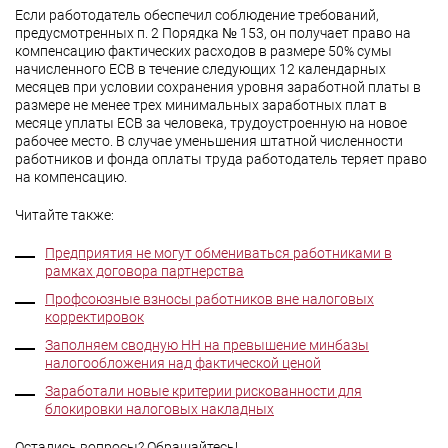
Если работодатель обеспечил соблюдение требований,
предусмотренных п. 2 Порядка № 153, он получает право на
компенсацию фактических расходов в размере 50% сумы
начисленного ЕСВ в течение следующих 12 календарных
месяцев при условии сохранения уровня заработной платы в
размере не менее трех минимальных заработных плат в
месяце уплаты ЕСВ за человека, трудоустроенную на новое
рабочее место. В случае уменьшения штатной численности
работников и фонда оплаты труда работодатель теряет право
на компенсацию.
Читайте также:
Предприятия не могут обмениваться работниками в
рамках договора партнерства
Профсоюзные взносы работников вне налоговых
корректировок
Заполняем сводную НН на превышение минбазы
налогообложения над фактической ценой
Заработали новые критерии рискованности для
блокировки налоговых накладных
Остались вопросы? Обращайтесь!