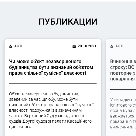
ПУБЛИКАЦИИ
AGTL
20.10.2021
AGTL
Чи може об’єкт незавершеного
Вчинення з
будівництва бути визнаний об’єктом
строку: ВС
права спільної сумісної власності
повторне з
покарання
Об’єкт незавершеного будівництва,
зведений за час шлюбу, може бути
У випадку вч
визнаний об’єктом права спільної сумісної
іспитового с
власності подружжя із визначенням
особа була 
часток. Верховний Суд у складі колегії
вважається 
суддів Другої судової палати Касаційного
покарання та
цивільного…
вчинення зло