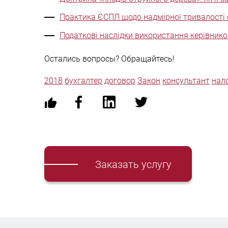
Практика ЄСПЛ щодо надмірної тривалості
Податкові наслідки використання керівник
Остались вопросы? Обращайтесь!
2018
бухгалтер
договор
Закон
консультант
нал
Заказать услугу