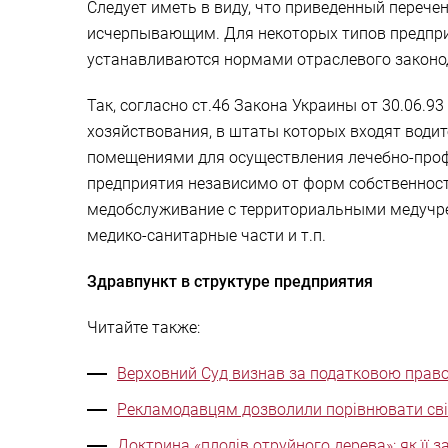
Следует иметь в виду, что приведенный перече
исчерпывающим. Для некоторых типов предпри
устанавливаются нормами отраслевого законо
Так, согласно ст.46 Закона Украины от 30.06.
хозяйствования, в штаты которых входят води
помещениями для осуществления лечебно-проф
предприятия независимо от форм собственност
медобслуживание с территориальными медучреж
медико-санитарные части и т.п.
Здравпункт в структуре предприятия
Читайте также:
Верховний Суд визнав за податковою право
Рекламодавцям дозволили порівнювати свій
Доктрина «плодів отруйного дерева»: як її 