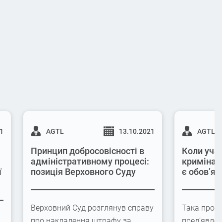
21
AGTL
13.10.2021
AGTL
Принцип добросовісності в
Коли учас
адміністративному процесі:
кримінал
ї
позиція Верховного Суду
є обов’яз
Верховний Суд розглянув справу
Така проце
про накладення штрафу за
пред’явлен