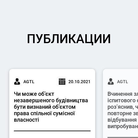
ПУБЛИКАЦИИ
AGTL
20.10.2021
AGTL
Чи може об’єкт
Вчинення з
незавершеного будівництва
іспитового 
бути визнаний об’єктом
роз’яснив,
права спільної сумісної
повторне з
власності
відбування
випробува