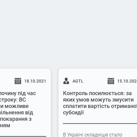
18.10.2021
AGTL
15.10.20
лочину під час
Контроль посилюється: за
строку: ВС
яких умов можуть змусити
 чи можливе
сплатити вартість отримано
вільнення від
субсидії
 покарання з
нням
В Україні складніше стало