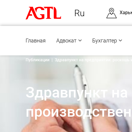
Ru
Харь
Главная
Адвокат
Бухгалтер
Публикации
|
Здравпункт на предприятии: роскошь
Здравпункт на
производствен