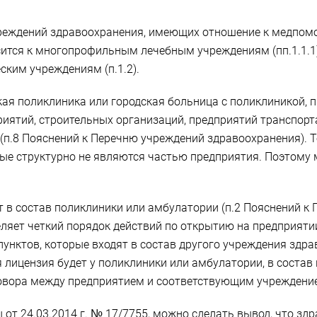
еждений здравоохранения, имеющих отношение к медпомо
ится к многопрофильным лечебным учреждениям (пп.1.1.1) 
ским учреждениям (п.1.2).
ая поликлиника или городская больница с поликлиникой, 
тий, строительных организаций, предприятий транспорта.
(п.8 Пояснений к Перечню учреждений здравоохранения). Т
ые структурно не являются частью предприятия. Поэтому 
т в состав поликлиники или амбулатории (п.2 Пояснений к
ляет четкий порядок действий по открытию на предприятии
унктов, которые входят в состав другого учреждения здр
 лицензия будет у поликлиники или амбулатории, в состав 
говора между предприятием и соответствующим учреждени
т 24.03.2014 г. № 17/7755, можно сделать вывод, что з