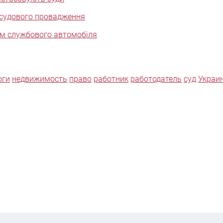
 судового провадження
ом службового автомобіля
оги
недвижимость
право
работник
работодатель
суд
Украи