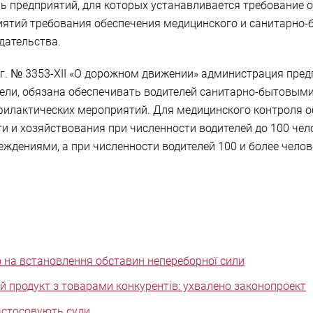
нь предприятий, для которых устанавливается требование о
ятий требования обеспечения медицинского и санитарно-
дательства.
93 г. № 3353-XII «О дорожном движении» администрация пр
тели, обязана обеспечивать водителей санитарно-бытовым
илактических мероприятий. Для медицинского контроля о
и и хозяйствования при численности водителей до 100 че
дениями, а при численности водителей 100 и более чело
 на встановлення обставин непереборної сили
 продукт з товарами конкурентів: ухвалено законопроект
застосовують суди