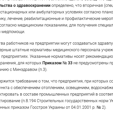
льства о здравоохранении
определено, что вторичная (сп
стационарных или амбулаторных условиях согласно планов
ку, лечение, реабилитационные и профилактические мероп
 согласно медицинским показаниям, для получения специ
й медпомощи.
тва работников на предприятии могут создаваться здравпу
рные штатные нормативы медицинского персонала учрежд
 предприятиях. Указанные нормативы носят рекомендацио
хранения, для которых
Приказом № 33
не предусмотрены 
нию с Минздравом (п.3).
ржится требование о том, что предприятия, при которых 
нкта с обеспечением отоплением, освещением, водоснабже
тировать в составе промышленных предприятий в соответ
ктирование (п.8.194 Строительных государственных норм 
нных приказом Госстроя Украины от 04.01.2001 р. № 2).