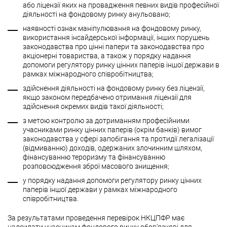
або ліцензії яких на провадження певних видів професійної
діяльності на фондовому ринку анульовано;
наявності ознак маніпулювання на фондовому ринку,
використання інсайдерської інформації, інших порушень
законодавства про цінні папери та законодавства про
акціонерні товариства, а також у порядку надання
допомоги регулятору ринку цінних паперів іншої держави в
рамках міжнародного співробітництва;
здійснення діяльності на фондовому ринку без ліцензії,
якщо законом передбачено отримання ліцензії для
здійснення окремих видів такої діяльності;
з метою контролю за дотриманням професійними
учасниками ринку цінних паперів (окрім банків) вимог
законодавства у сфері запобігання та протидії легалізації
(відмиванню) доходів, одержаних злочинним шляхом,
фінансуванню тероризму та фінансуванню
розповсюдження зброї масового знищення;
у порядку надання допомоги регулятору ринку цінних
паперів іншої держави у рамках міжнародного
співробітництва.
За результатами проведення перевірок НКЦПФР має