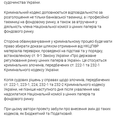
судочинства України.
Кримінальний кодекс доповнюється відповідальністю за
розголошення не тільки банківської таємниці, а і професійної
таємниці на фондовому ринку, а також за втручання у
діяльність члена Національної комісії з цінних паперів та
фондового ринку.
Сторона обвинувачування у кримінальному процесі буде мати
право збирати докази шляхом отримання від НКЦПФР
матеріалів перевірки, проведеної на підставі та у порядку,
встановленому ст. 9-1 Закону України «Про державне
регулювання ринку цінних паперів в Україні». Це стосується
кримінальних злочинів, передбачених ст. 222-1 та 232-1
Кримінального кодексу України.
Копія судових рішень у справах щодо злочинів, передбачених
ст. 222-1, 223-1, 224, 232-1 та 232-2 Кримінального кодексу
України, не пізніше наступного дня після ухвалення має
надсилатися Національній комісії з цінних паперів та
фондового ринку.
При цьому автори проекту забули про внесення змін до таких
кодексів, як Бюджетний та Податковий.