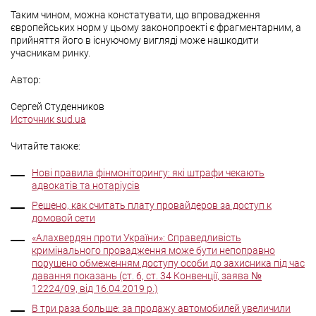
Таким чином, можна констатувати, що впровадження
європейських норм у цьому законопроекті є фрагментарним, а
прийняття його в існуючому вигляді може нашкодити
учасникам ринку.
Автор:
Сергей Студенников
Источник sud.ua
Читайте также:
Нові правила фінмоніторингу: які штрафи чекають
адвокатів та нотаріусів
Решено, как считать плату провайдеров за доступ к
домовой сети
«Алахвердян проти України»: Справедливість
кримінального провадження може бути непоправно
порушено обмеженням доступу особи до захисника під час
давання показань (ст. 6, ст. 34 Конвенції, заява №
12224/09, від 16.04.2019 р.)
В три раза больше: за продажу автомобилей увеличили