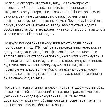
По-перше, експерти звертали увагу, що законопроект
спрямований, перш за все, на посилення повноважень
НКЦПФР як регулятора, а не на захист прав інвесторів. Зміст
законопроекту не відповідає його назві, оскільки він
здебільшого про повноваження Комісії. При цьому Комісії, яка,
по суті, є органом виконавчої влади, намагаються надати
особливий статус, не передбачений ні Конституцією, ні законом
«Про центральні органи влади».
По-друге, побоювання бізнесу викликають розширення
повноважень НКЦПФР, пов’язані з проведенням перевірок та
доступом до конфіденційної інформації. Таке розширення є
загрозливим без створення повноцінної системи стримувань і
противаг, яка має мінімізувати навіть теоретичну можливість
будь-яких зловживань з боку службовців НКЦПФР. За
проектом же представники Комісії з таким широким колом
повноважень не несуть жодної відповідальності ані за свої дії,
ані за свою бездіяльність.
По-третє, учасники ринку висловилися за те, щоб умовний збір,
внесок чи інший обов’язковий платіж, що справлятиметься з
учасників ринку для фінансування НКЦПФР, не став
додатковим податком, збільшуючи фінансове навантаження
на інвесторів замість його мінімізації.