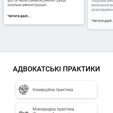
достатньою ознакою реконструкції,
порушив вимо
оскільки реконструкція…
виконання вк
розслідуван
Читати далі...
Читати далі.
АДВОКАТСЬКІ ПРАКТИКИ
Комерційна практика
Міжнародна практика.