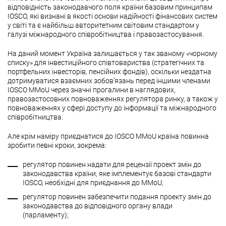
відповідність законодавчого поля країни базовим принципам
IOSCO, які визнані в якості основи надійності фінансових систем
у світі та є найбільш авторитетним світовим стандартом у
галузі міжнародного співробітництва і правозастосування.
На даний момент Україна залишається у так званому «чорному
списку» для інвестиційного співтовариства (стратегічних та
портфельних інвесторів, пенсійних фондів), оскільки нездатна
дотримуватися взаємних зобов’язань перед іншими членами
IOSCO MMoU через значні прогалини в наглядових,
правозастосовних повноваженнях регулятора ринку, а також у
повноваженнях у сфері доступу до інформації та міжнародного
співробітництва.
Але крім наміру приєднатися до IOSCO MMoU країна повинна
зробити певні кроки, зокрема:
регулятор повинен надати для рецензії проект змін до
законодавства країни, яке імплементує базові стандарти
IOSCO, необхідні для приєднання до MMoU;
регулятор повинен забезпечити подання проекту змін до
законодавства до відповідного органу влади
(парламенту);