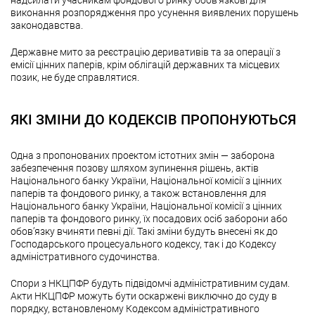
надсилати учасникам фондового ринку обов’язкові для
виконання розпорядження про усунення виявлених порушень
законодавства.
Державне мито за реєстрацію деривативів та за операції з
емісії цінних паперів, крім облігацій державних та місцевих
позик, не буде справлятися.
ЯКІ ЗМІНИ ДО КОДЕКСІВ ПРОПОНУЮТЬСЯ
Одна з пропонованих проектом істотних змін — заборона
забезпечення позову шляхом зупинення рішень, актів
Національного банку України, Національної комісії з цінних
паперів та фондового ринку, а також встановлення для
Національного банку України, Національної комісії з цінних
паперів та фондового ринку, їх посадових осіб заборони або
обов’язку вчиняти певні дії. Такі зміни будуть внесені як до
Господарського процесуального кодексу, так і до Кодексу
адміністративного судочинства.
Спори з НКЦПФР будуть підвідомчі адміністративним судам.
Акти НКЦПФР можуть бути оскаржені виключно до суду в
порядку, встановленому Кодексом адміністративного