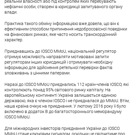
реальній власності або під контролем яких перебувають
нефізичні особи, створені в юрисдикції запитуваного органу
влади.
Практика такого обміну інформацією вже довела, що він є
ефективним способом припинення недобросовісної поведінки
на фінансових ринках, яке часто носить транскордонний
характер.
Приєднавшись до IOSCO MMoU, національний регулятор
отримує можливість направляти мотивовані запити
регуляторам інших юрисдикцій і отримувати необхідну
інформацію для здійснення ретельної перевірки фактів
зловживань з цінними паперами.
Наразі до IOSCO MMoU приєднались 112 країн-членів IOSCO, які
контролюють понад 95% світового ринку капіталу. На
європейському континенті Україна залишається єдиною
державою, яка є членом IOSCO і не приєдналася до MMoU. Втім,
наша країна очікує на приєднання. У лютому 2016 року її було
включено в додаток В до багатостороннього меморандуму
IOSCO MMoU.
Для міжнародних інвесторів приєднання України до IOSCO
MMoU стане ключовим сигналом, оскільки це свідчитиме про