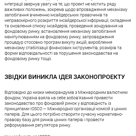
інтеграції звернув увагу на те, що проект не містить ряду
важливих положень, зокрема щодо впровадження механізму
запобігання вчиненню інсайдерських правочинів та
неправомірного розкриття інсайдерської інформації, складення
та оновлення списку інсайдерів, проведення зондування на
фондовому ринку, встановлення механізму запобігання
маніпулюванням на фондовому ринку, запровадження
процедур стосовно програм викупу акцій, вироблення
механізму стабілізації фінансових інструментів, розмірів та
форми відповідальності за порушення законодавства на
фондовому ринку тощо.
ЗВІДКИ ВИНИКЛА ІДЕЯ ЗАКОНОПРОЕКТУ
Відповідно до низки меморандумів з Міжнародним валютним
фондом, Україна взяла на себе зобов’язання привести
законодавство про фондовий ринок у відповідність із
принципами IOSCO — Міжнародної організації комісій з цінних
паперів. Для цього потрібно створити сучасну нормативно-
правову базу для ринків цінних паперів і провести
реформування регулятора ринку.