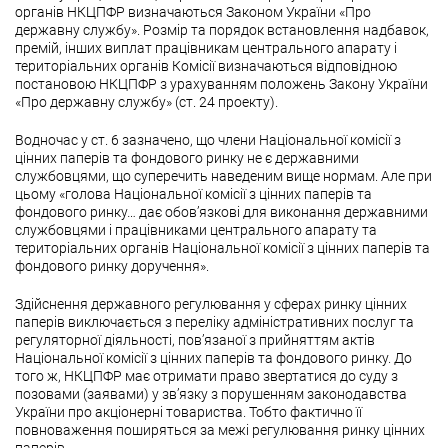
органів НКЦПФР визначаються Законом України «Про
державну службу». Розмір та порядок встановлення надбавок,
премій, інших виплат працівникам центрального апарату і
територіальних органів Комісії визначаються відповідною
постановою НКЦПФР з урахуванням положень Закону України
«Про державну службу» (ст. 24 проекту).
Водночас у ст. 6 зазначено, що члени Національної комісії з
цінних паперів та фондового ринку не є державними
службовцями, що суперечить наведеним вище нормам. Але при
цьому «голова Національної комісії з цінних паперів та
фондового ринку… дає обов’язкові для виконання державними
службовцями і працівниками центрального апарату та
територіальних органів Національної комісії з цінних паперів та
фондового ринку доручення».
Здійснення державного регулювання у сферах ринку цінних
паперів виключається з переліку адміністративних послуг та
регуляторної діяльності, пов’язаної з прийняттям актів
Національної комісії з цінних паперів та фондового ринку. До
того ж, НКЦПФР має отримати право звертатися до суду з
позовами (заявами) у зв’язку з порушенням законодавства
України про акціонерні товариства. Тобто фактично її
повноваження поширяться за межі регулювання ринку цінних