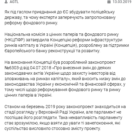
AGTL
13.03.2019
Як під гаслом приєднання до ЄС збудувати поліцейську
державу, та чому експерти заперечують запропоновану
реформу фондового ринку.
Національна комісія з цінних паперів та фондового ринку
(НКЦПФР) затвердила Концепцію реформи інфраструктури
ринків капіталу в Україні (Концепція), розроблену за підтримки
Європейського банку реконструкції та розвитку.
На виконання Концепції був розроблений законопроект
№6303-д від 04.07.2018 «Про внесення змін до деяких
законодавчих актів України щодо захисту інвесторів від
зловживань на ринках капіталу», який вносить низку змін до
законодавства України у економічній та фінансовій сферах, у
тому числі щодо реформування фондового ринку та ринку
цінних паперів в Україні.
Станом на березень 2019 року законопроект знаходиться на
стадії розгляду у Верховній Раді України, але парламент не
поспішає його розглядати. Така неквапливість парламенту
стає зрозумілою, якщо взяти до уваги ті занепокоєння, які
суспільство висловило стосовно змісту проекту.