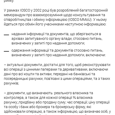
ринку.
У рамках IOSCO у 2002 році був розроблений багатосторонній
меморандум про взаєморозуміння щодо консультування та
співробітництва і обміну інформацією (IOSCO MMoU). У ньому
йдеться про обмін його учасниками наступною інформацією:
надання інформації та документів, що зберігаються в
архівах запитуваного органу влади, стосовно питань,
визначених у запиті про надання допомоги;
одержання інформації та документів стосовно питань,
визначених у запиті про надання допомоги, включаючи:
– актуальні документи, достатні для того, щоб реконструювати
всі операції з цінними паперами та деривативами, включаючи
дані про всі кошти та активи, передані на банківські та
посередницькі рахунки, пов’язані з цими операціями, та з таких
рахунків;
– документи, що визначають: реального власника та
контролера, а також для кожної операції ¾ власника
рахунку;,придбану або продану суму; час операції; ціну операції
та особу і банк або брокера та брокерську фірму, які
здійснювали операцію, а також інформацію, що визначає осіб, у