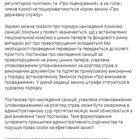
регуляторної політики» та «Про ліцензування», а на голів і
членів Комісії не поширюватимуться норми закону «Про
державну службу».
Окремо можна сказати про порядок накладення Комісією
санкцій, оскільки у проекті зазначається, що у встановлених
Національною комісією з цінних паперів та фондового ринку
випадках акт про правопорушення складається без
необхідності проведення перевірки та передається до колегії.
Крім того, постанова про накладення санкцій за
правопорушення на ринку цінних паперів, ухвалена
уповноваженим (уповноваженими) на розгляд справ, є
виконавчим документом та підлягає примусовому виконанню
у порядку, встановленому Законом України «Про виконавче
провадження». У діючій редакції закону штрафи стягуються в
судовому порядку.
Постанова про накладення санкцій, ухвалена уповноваженим
(уповноваженими) на розгляд справ, може бути оскаржена в
адміністративному суді протягом місяця, який обчислюється з
дня винесення такої постанови. Таке формулювання
суперечить принципам адміністративного судочинства та
порушує право особи на ефективний захист.