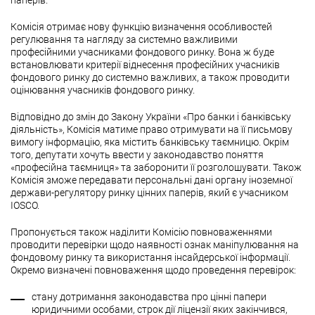
паперів.
Комісія отримає нову функцію визначення особливостей
регулювання та нагляду за системно важливими
професійними учасниками фондового ринку. Вона ж буде
встановлювати критерії віднесення професійних учасників
фондового ринку до системно важливих, а також проводити
оцінювання учасників фондового ринку.
Відповідно до змін до Закону України «Про банки і банківську
діяльність», Комісія матиме право отримувати на її письмову
вимогу інформацію, яка містить банківську таємницю. Окрім
того, депутати хочуть ввести у законодавство поняття
«професійна таємниця» та заборонити її розголошувати. Також
Комісія зможе передавати персональні дані органу іноземної
держави-регулятору ринку цінних паперів, який є учасником
IOSCO.
Пропонується також наділити Комісію повноваженнями
проводити перевірки щодо наявності ознак маніпулювання на
фондовому ринку та використання інсайдерської інформації.
Окремо визначені повноваження щодо проведення перевірок:
стану дотримання законодавства про цінні папери
юридичними особами, строк дії ліцензії яких закінчився,