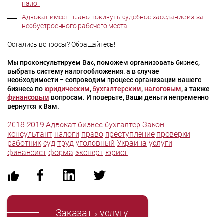
налог
Адвокат имеет право покинуть судебное заседание из-за
необустроенного рабочего места
Остались вопросы? Обращайтесь!
Мы проконсультируем Вас, поможем организовать бизнес,
выбрать систему налогообложения, а в случае
необходимости – сопроводим процесс организации Вашего
бизнеса по
юридическим
,
бухгалтерским
,
налоговым
, а также
финансовым
вопросам. И поверьте, Ваши деньги непременно
вернутся к Вам.
2018
2019
Адвокат
бизнес
бухгалтер
Закон
консультант
налоги
право
преступление
проверки
работник
суд
труд
уголовный
Украина
услуги
финансист
форма
эксперт
юрист
Заказать услугу