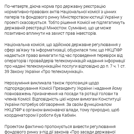
По-четверте, діюча норма про державну реєстрацію
нормативно-правових актів Національної комісії з цінних
паперів та фондового ринку Міністерством юстиції України у
проекті скасовується. Тобто рішення Комісії не підлягатимуть
державній реєстрації Мінюстом. Сумнівно, що це може
позитивно вплинути на захист прав інвесторів.
Національна комісія, що здійснює державне регулювання у
сфері зв’язку та інформатизації, обурилася тим, що НКЦПФР
надається право вимагати під час проведення перевірок від
операторів і провайдерів телекомунікацій надання інформації
про надані телекомунікаційні послуги відповідно до п. 7 ч. 1 ст.
39 Закону України «Про телекомунікації».
Нерозуміння викликала також пропозиція щодо
підпорядкування Комісії Президенту України і надання йому
повноважень призначення на посади та ротації голови та
членів Комісії. Відповідність цієї норми вимогам Конституції
України потребує обговорення. За своїм функціоналом
НКЦПФР є органом виконавчої влади, тому природно, щоб
координатором її роботи був Кабмін.
Проектом фактично пропонується вивести регулювання
фондового ринку з-під дії законів «Про засади державної