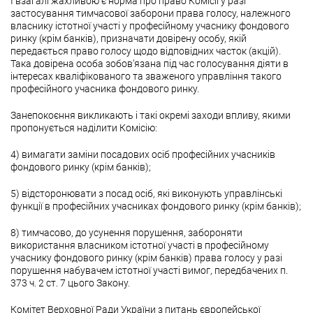
І взагалі жахливою є норма про право Комісії у разі
застосування тимчасової заборони права голосу, належного
власнику істотної участі у професійному учаснику фондового
ринку (крім банків), призначати довірену особу, якій
передається право голосу щодо відповідних часток (акцій).
Така довірена особа зобов‘язана під час голосування діяти в
інтересах кваліфікованого та зваженого управління такого
професійного учасника фондового ринку.
Занепокоєння викликають і такі окремі заходи впливу, якими
пропонується наділити Комісію:
4) вимагати заміни посадових осіб професійних учасників
фондового ринку (крім банків);
5) відсторонювати з посад осіб, які виконують управлінські
функції в професійних учасниках фондового ринку (крім банків);
8) тимчасово, до усунення порушення, забороняти
використання власником істотної участі в професійному
учаснику фондового ринку (крім банків) права голосу у разі
порушення набувачем істотної участі вимог, передбачених п.
373 ч. 2 ст. 7 цього Закону.
Комітет Верховної Ради України з питань європейської