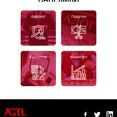
Адвокат
Податки
Бухгалтер
Фінансист