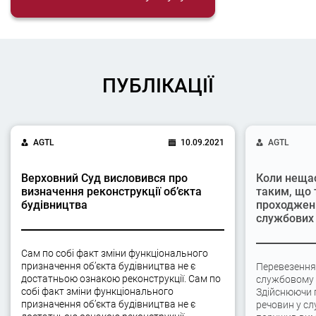
ПУБЛІКАЦІЇ
AGTL
10.09.2021
AGTL
Верховний Суд висловився про
Коли неща
визначення реконструкції об’єкта
таким, що 
будівництва
проходжен
службових 
Сам по собі факт зміни функціонального
призначення об’єкта будівництва не є
Перевезення
достатньою ознакою реконструкції. Сам по
службовому а
собі факт зміни функціонального
Здійснюючи 
призначення об’єкта будівництва не є
речовин у сл