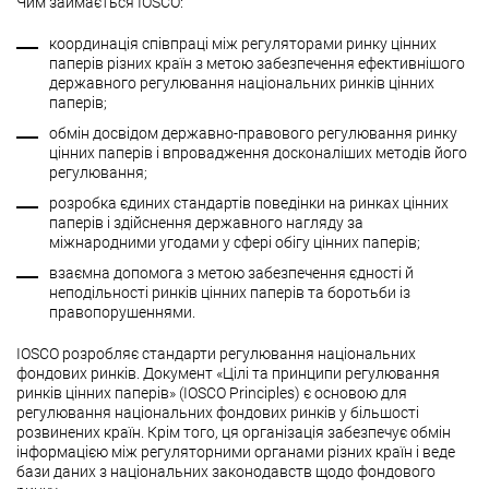
Чим займається ІОSСО:
координація співпраці між регуляторами ринку цінних
паперів різних країн з метою забезпечення ефективнішого
державного регулювання національних ринків цінних
паперів;
обмін досвідом державно-правового регулювання ринку
цінних паперів і впровадження досконаліших методів його
регулювання;
розробка єдиних стандартів поведінки на ринках цінних
паперів і здійснення державного нагляду за
міжнародними угодами у сфері обігу цінних паперів;
взаємна допомога з метою забезпечення єдності й
неподільності ринків цінних паперів та боротьби із
правопорушеннями.
IOSCO розробляє стандарти регулювання національних
фондових ринків. Документ «Цілі та принципи регулювання
ринків цінних паперів» (IOSCO Principles) є основою для
регулювання національних фондових ринків у більшості
розвинених країн. Крім того, ця організація забезпечує обмін
інформацією між регуляторними органами різних країн і веде
бази даних з національних законодавств щодо фондового