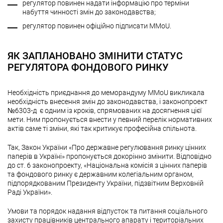
регулятор повинен надати інформацію про терміни
набуття чинності змін до законодавства;
регулятор повинен офіційно підписати MMoU.
ЯК ЗАПЛАНОВАНО ЗМІНИТИ СТАТУС
РЕГУЛЯТОРА ФОНДОВОГО РИНКУ
Необхідність приєднання до меморандуму MMoU викликала
необхідність внесення змін до законодавства, і законопроект
№6303-д є одним із кроків, спрямованих на досягнення цієї
мети. Ним пропонується внести у певний перелік нормативних
актів саме ті зміни, які так критикує професійна спільнота.
Так, Закон України «Про державне регулювання ринку цінних
паперів в Україні» пропонується докорінно змінити. Відповідно
до ст. 6 законопроекту, «Національна комісія з цінних паперів
та фондового ринку є державним колегіальним органом,
підпорядкованим Президенту України, підзвітним Верховній
Раді України».
Умови та порядок надання відпусток та питання соціального
захисту працівників центрального апарату і територіальних