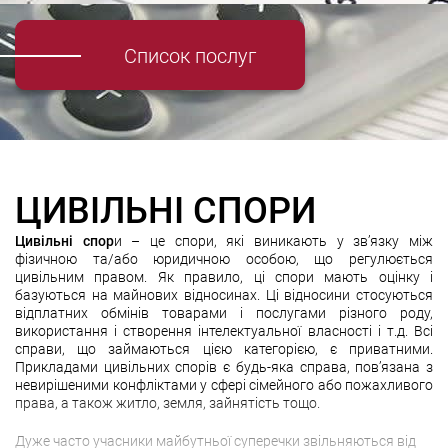
Список послуг
ЦИВІЛЬНІ СПОРИ
Цивільні спор
и – це спори, які виникають у зв’язку між
фізичною та/або юридичною особою, що регулюється
цивільним правом. Як правило, ці спори мають оцінку і
базуються на майнових відносинах. Ці відносини стосуються
відплатних обмінів товарами і послугами різного роду,
використання і створення інтелектуальної власності і т.д. Всі
справи, що займаються цією категорією, є приватними.
Прикладами цивільних спорів є будь-яка справа, пов’язана з
невирішеними конфліктами у сфері сімейного або пожахливого
права, а також житло, земля, зайнятість тощо.
Дуже часто учасники майбутньої суперечки звільняються від