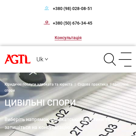
+380 (98) 028-08-51
+380 (50) 676-34-45
Консультація
Uk
Юридичні послуги адвоката та юриста
|
Судова практика
|
Цивільні
спори
ЦИВІЛЬНІ СПОРИ
Виберіть напрямок адвокатської практики та
запишіться на консультацію