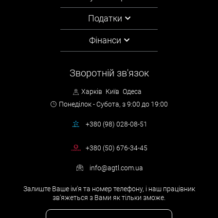
Інші види спорів, де позивачами або відповідачами є фізичні
особи.
Податки
Цивільний арбітраж також широко поширений. У такому
Фінанси
випадку конкретний цивільний спір за обопільною згодою
сторін подасть перед третьою стороною, яку кожен учасник
конфлікту повинен буде подати. Судді, обрані таким чином, не
зобов’язані бути професійними адвокатами: будь-який
Зворотній зв'язок
працездатний дорослий може виступати в якості такого.
Харків
Київ
Одеса
Понеділок - Субота,
з 9:00 до 19:00
Напрямку
+380 (98) 028-08-51
+380 (50) 676-34-45
ЗАМОВИТИ ПРОВАДЖЕННЯ В СУДІ
info@agtl.com.ua
Захист прав в суді загальної юрисдикції передбачає ґрунтовне
знання існуючого законодавства. Тим ретельніше підготовлені
Залиште Ваше ім'я та номер телефону, і наш працівник
матеріали по справі, тим краще представлена ваша позиція по
зв'яжеться з Вами як тільки зможе.
справі, тим більше шансів на перемогу, прорахунки в захисті
можуть призвести до серйозних фінансових неприємностей.