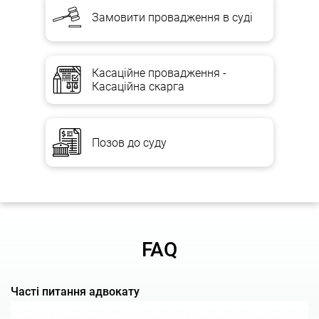
Замовити провадження в суді
Наші послуги
Касаційне провадження -
Касаційна скарга
Аналіз ситуації та розробка правового висновку про
перспективи клієнта в суді.
Допомога в зборі доказів і документів, підготовці позовів
Позов до суду
про початок цивільного спору і подачі їх до суду.
Представництво інтересів в судах і судах загальної
юрисдикції.
Оскарження рішень суду до апеляційних, касаційних та
контролюючих органів.
Подання скарг, клопотань, претензій.
FAQ
Сприяння виконанню судових рішень.
Будь-які юридичні консультації з цивільно-правових
Часті питання адвокату
спорів.