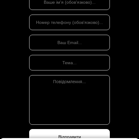
Щоб ризики були мінімальними, потрібен професійний захист
інтересів у суді.
ПОЗОВ ДО СУДУ
Захист прав в суді загальної юрисдикції передбачає ґрунтовне
знання існуючого законодавства. Тим ретельніше підготовлені
матеріали по справі, тим краще представлена ваша позиція по
справі, тим більше шансів на перемогу, прорахунки в захисті
можуть призвести до серйозних фінансових неприємностей.
Щоб ризики були мінімальними, потрібен професійний захист
інтересів у суді.
АПЕЛЯЦІЯ – ЗВЕРНЕННЯ ДО
АПЕЛЯЦІЙНОГО СУДУ
Захист прав в суді загальної юрисдикції передбачає ґрунтовне
знання існуючого законодавства. Суд може постановити, що
одна зі сторін не задоволена.Учасники справи, а також ті, хто
не брав участі у справі, якщо суд прийняв рішення про свої