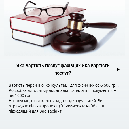
Категорії цивільних спорів
Цивільні спори нападають на кілька категорій залежно від
того, до якої категорії права вони потрапляють:
Сімейні спори;
Одна з найпоширеніших категорій цивільних спорів. Сюди
Яка вартість послуг фахівця? Яка вартість
входять всі розлучення, спори про поділ спільно набутого
майна, спори, пов’язані з дітьми (в тому числі позбавлення
послуг?
батьківських прав або визначення порядку спілкування з
дитиною) та інші.
Вартість первинної консультації для фізичних осіб 500 грн.
Розробка алгоритму дій, аналіз і складання документів –
Житлові спори;
від 1000 грн.
Нагадуємо, що кожен випадок індивідуальний. Ви
Пов’язані з правами громадян на володіння та користування
отримуєте кілька пропозицій і вибираєте найбільш
нерухомим майном. До цієї категорії спорів відносяться всі
підходящий для Вас варіант.
справи, що стосуються оренди, купівлі-продажу нерухомості,
встановлення/позбавлення права користування нерухомим
майном, встановлення порядку користування житловими