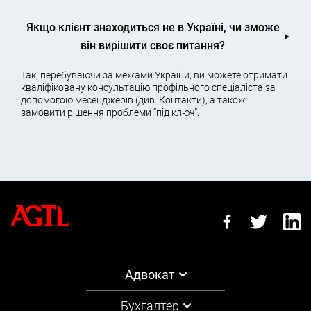
приміщеннями тощо.
Якщо клієнт знаходиться не в Україні, чи зможе
Пожахливі спори;
він вирішити своє питання?
Цивільні спори, пов’язані зі спадкуванням. Розглядаються
питання оскарження воісьмох, відновлення строків
Так, перебуваючи за межами України, ви можете отримати
спадкування тощо.
кваліфіковану консультацію профільного спеціаліста за
допомогою месенджерів (див. Контакти), а також
Земельні спори;
замовити рішення проблеми “під ключ”.
Цей вид спору дуже схожий на житлові спори, оскільки вирішує
конфліктні ситуації, пов’язані з правом власності,
розпорядженням та використанням землі. Це також включає
спори, пов’язані зі збитками, що виникають при здійсненні
земельних відносин.
Спори, пов’язані зі збитками;
Цивільні спори, пов’язані з відшкодуванням матеріальної
(нещасний випадок, пожежа тощо), фізичної та моральної
шкоди.
Адвокат
Спори, пов’язані з погашенням заборгованості;
Бухгалтер