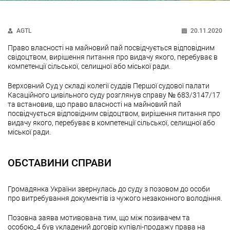
AGTL
20.11.2020
Право власності на майновий пай посвідчується відповідним
свідоцтвом, вирішення питання про видачу якого, перебуває в
компетенції сільської, селищної або міської ради.
Верховний Суд у складі колегії суддів Першої судової палати
Касаційного цивільного суду розглянув справу № 683/3147/17
та встановив, що право власності на майновий пай
посвідчується відповідним свідоцтвом, вирішення питання про
видачу якого, перебуває в компетенції сільської, селищної або
міської ради.
ОБСТАВИНИ СПРАВИ
Громадянка України звернулась до суду з позовом до особи
про витребування документів із чужого незаконного володіння.
Позовна заява мотивована тим, що між позивачем та
особою_4 був укладений договір купівлі-продажу права на