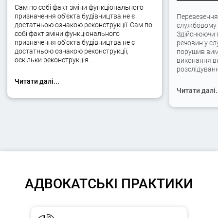
Сам по собі факт зміни функціонального
призначення об’єкта будівництва не є
Перевезення
достатньою ознакою реконструкції. Сам по
службовому а
собі факт зміни функціонального
Здійснюючи 
призначення об’єкта будівництва не є
речовин у сл
достатньою ознакою реконструкції,
порушив вимо
оскільки реконструкція…
виконання вк
розслідуван
Читати далі...
Читати далі.
АДВОКАТСЬКІ ПРАКТИКИ