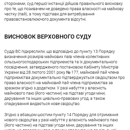
сторонами, суд першої інстанції дійшов правильного висновку
про те, що позивачем не доведено права власності на майнову
частку (пай), а тому підстави для витребування
правовстановлюючого документа відсутні.
ВИСНОВОК ВЕРХОВНОГО СУДУ
Судді ВС підкреслили, що відповідно до пункту 13 Порядку
визначення розмірів майнових паїв членів колективних
сільськогосподарських підприємств та їх документального
посвідчення, затвердженого постановою Кабінету Міністрів
України від 28 лютого 2001 року № 177, майновий пай члена
підприємства документально підтверджується свідоцтвом про
право власності на майновий пай члена підприємства за
зразком згідно з додатком. У разі набуття у власність
майнового паю (його частини) на підставі угоди міни,
дарування та інших цивільно-правових угод, а також
спадкування видається нове свідоцтво.
Згідно з абзацом шостим пункту 14 Порядку для отримання
нового свідоцтва у разі набуття у власність майнового паю
(його частини) на підставі угоди міни, дарування та інших