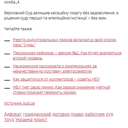
особа_4.
Верховний Суд залишив касаційну скаргу без задоволення, а
рішення суду першої та апеляційної інстанції – без змін.
Читайте также:
Реестр индустриальных парков включил в свой список
парк “Сумы”
Пенсионная реформа — версия №2. Как будет внедряться
второй уровень
Нацкомиссия рассказала о компенсациях за
некачественную поставку электроэнергии
Как защититься от коллекторов – советы НБУ
НБУ гнет свою линию. Как резкое снижение учетной
ставки поможет пережить кризис
Источник sud.ua
Адвокат
гражданский
договор
право
работник
суд
труд
Украина
юрист