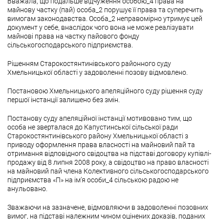
Вважала, що подальше відчуження особою_4 права на
майнову частку (пай) особа_2 порушує її права та суперечить
вимогам законодавства. Особа_2 неправомірно утримує цей
документ у себе, внаслідок чого вона не може реалізувати
майнові права на частку пайового фонду
сільськогосподарського підприємства.
Рішенням Старокостянтинівського районного суду
Хмельницької області у задоволенні позову відмовлено.
Постановою Хмельницького апеляційного суду рішення суду
першої інстанції залишено без змін.
Постанову суду апеляційної інстанції мотивовано тим, що
особа не зверталася до Капустинської сільської ради
Старокостянтинівського району Хмельницької області з
приводу оформлення права власності на майновий пай та
отримання відповідного свідоцтва на підставі договору купівлі-
продажу від 8 липня 2008 року, а свідоцтво на право власності
на майновий пай члена Колективного сільськогосподарського
підприємства «П» на ім’я особи_4 сільською радою не
анульовано.
Зважаючи на зазначене, відмовляючи в задоволенні позовних
вимог, на підставі належним чином оцінених доказів, поданих