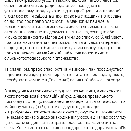
цивільно-правових угод, а також спадкування до сільської,
селищної або міської ради подаються посвідчені в
установленому порядку копія відповідної цивільно-правової
угоди або копія свідоцтва про право на спадщину, попереднє
свідоцтво про право власності на майновий пай члена
колективного сільськогосподарського підприємства. Після
отримання зазначених документів сільська, селищна або
міська рада вносить відповідні зміни до списку осіб, які мають
право на майновий пай підприємства, та анулює попереднє
свідоцтво, про що робиться запис у книзі обліку свідоцтв про
право власності на майновий пай члена колективного
сільськогосподарського підприємства.
Таким чином, право власності на майновий пай посвідчується
відповідним свідоцтвом, вирішення питання про видачу якого,
перебуває в компетенції сільської, селищної або міської ради.
З огляду на вищезазначене суд першої інстанції, з висновком
якого погодився й апеляційний суд, дійшов правильного
висновку про те, що позивачем не доведено права власності на
майнову частку (пай), а тому відсутні підстави для
витребування правовстановлюючого документа. Позивачем
не надано доказів щодо знаходження у особи 2 на час розгляду
цієї справи свідоцтва про право власності на майновий пай
члена Колективного сільськогосподарського підприємства «П»