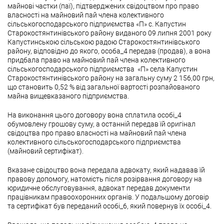
майнові частки (паї), підтверджених свідоцтвом про право
власності на майновий пай члена колективного
сільськогосподарського підприємства «П» с. Капустин
Старокостянтинівського району виданого 09 липня 2001 року
Капустинською сільською радою Старокостянтинівського
району, відповідно до якого, особа_4 передав (продав), а вона
придбала право на майновий пай члена колективного
сільськогосподарського підприємства «П» села Капустин
Старокостянтинівського району на загальну суму 2 156,00 грн,
що становить 0,52 % від загальної вартості розпайованого
майна вищевказаного підприємства.
На виконання цього договору вона сплатила особі_4
обумовлену грошову суму, а останній передав їй оригінал
свідоцтва про право власності на майновий пай члена
колективного сільськогосподарського підприємства
(майновий сертифікат).
Вказане свідоцтво вона передала адвокату, який надавав їй
правову допомогу, натомість після розірвання договору на
юридичне обслуговування, адвокат передав документи
працівникам правоохоронних органів. У подальшому договір
та сертифікат був переданий особі_6, який повернув їх особі_4.