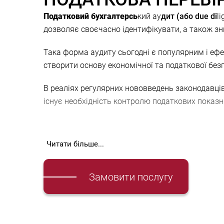
Податковий бухгалтерсь
кий ау
дит (або due di
l
дозволяє своєчасно ідентифікувати, а також з
Така форма аудиту сьогодні є популярним і ефе
створити основу економічної та податкової без
В реаліях регулярних нововведень законодавців
існує необхідність контролю податкових показн
Види податкового d
Читати більше...
Замовити послугу
Комплексна переві
рка – це перевірка загально
рік. Даний аудит розкриває існуючі системи вит
комплексної податкової експертизи в очікуванні