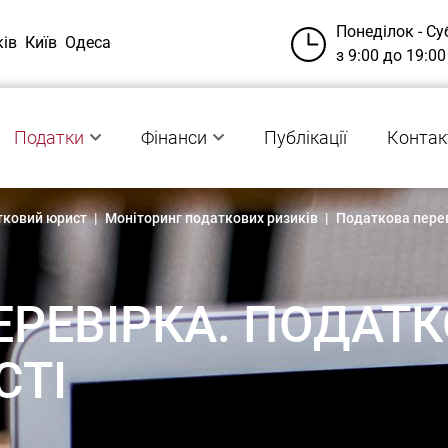
Понеділок - Су
ків
Київ
Одеса
з 9:00 до 19:00
Податки
Фінанси
Публікації
Контак
тковий юрист
|
Моніторинг податкових ризиків
|
Податкова перев
РЕВІРКА. ПОДАТК
СТІ