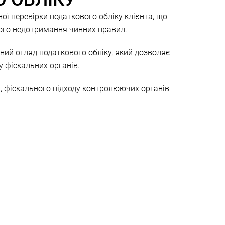
ної перевірки податкового обліку клієнта, що
його недотримання чинних правил.
жний огляд податкового обліку, який дозволяє
у фіскальних органів.
й, фіскального підходу контролюючих органів
аткового періоду, який найчастіше крадуть за
ації. Найчастіше Замовник звертається до