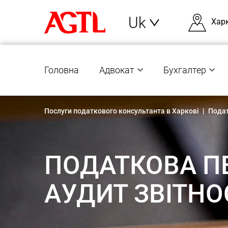
Uk
Хар
Головна
Адвокат
Бухгалтер
Послуги податкового консультанта в Харкові
|
Пода
ПОДАТКОВА ПЕ
АУДИТ ЗВІТНО