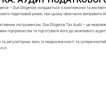
igence – Due Diligence) складається з комплексної та експерт
низити податковий ризик, при цьому своєчасно виправити 
ктивним інструментом. Due Diligence Tax Audit – це незале
пеки підприємства та підготувати його до можливого аудит
 та регуляторних змін, їх неоднозначності та суперечносте
иків.
ue diligence
го порядку всього податкового обліку протягом певного под
рат, їх можливі недоліки і розробляє механізми їх оптиміз
 планової перевірки фіскального органу.