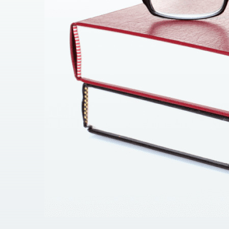
– Повнота і правильність, своєчасність деклару
Правильність і повнота підготовки первинних т
Тлумачення податкового законодавства при виз
3. Аналіз юридичної складової – якість договорі
штрафів, здатності компанії захищати;
4. Співвідношення існуючих систем обліку та п
Ви отримуєте
1. Виявлення вузьких місць та ризиків, зокрема:
Оцінка правильного визначення бази оподаткув