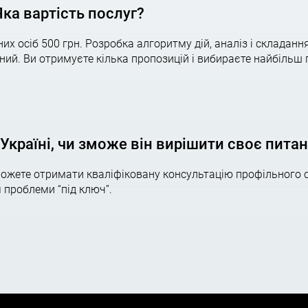
Яка вартість послуг?
г;
их осіб 500 грн. Розробка алгоритму дій, аналіз і складання
 за кожним видом податку;
ий. Ви отримуєте кілька пропозицій і вибираєте найбільш 
ння податкового законодавства;
Україні, чи зможе він вирішити своє пита
а основі специфіки вашого бізнесу.
можете отримати кваліфіковану консультацію профільного 
ізнес-процесів або всіх заходів.
 проблеми “під ключ”.
ати бухгалтерську підтримку, вибрати податкову систему, 
галтерських,
п
одаткових
, а також
фінансов
их питань. І пові
T.m
e / AGTLua
1.