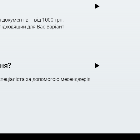
 документів – від 1000 грн.
підходящий для Вас варіант.
ння?
спеціаліста за допомогою месенджерів
а при необхідності – перевірити процеси
рте, ваші гроші неодмінно повернуться до вас.