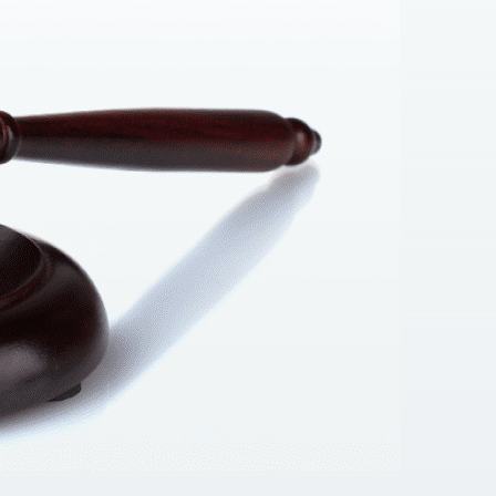
;
, які можуть призвести до податкових зборів і
конодавства.