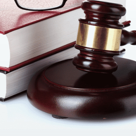
вання та сплати податків, зборів, наявність заборгованості
а інших податкових документів;
наченні та формуванні бази оподаткування;
в, первинні та інші податкові документи, отриманих ризиків
одаткового обліку, їх сукупне дотримання вимог чинного за
ання;