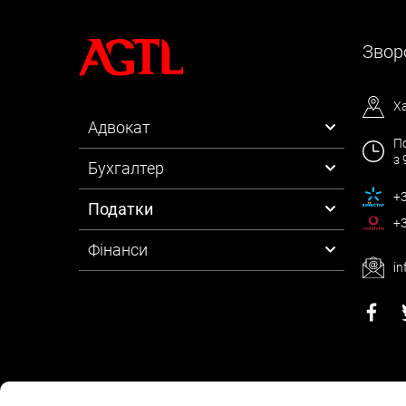
Зворо
Ха
Адвокат
По
з 
Бухгалтер
+3
Податки
+3
Фінанси
in