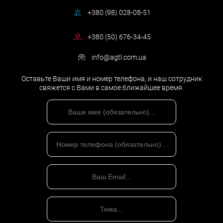
Вы получаете
+380 (98) 028-08-51
+380 (50) 676-34-45
1.
Определение узких мест и рисков
, в частности:
info@agtl.com.ua
— оценка правильного определения налогооблагаемой базы;
Оставьте Ваши имя и номер телефона, и наш сотрудник
— анализ правомерности применения налоговых льгот;
свяжется с Вами в самое ближайшее время.
— экспертиза расчета налоговых обязательств по каждому
виду налогов;
— прогнозный расчет последствий применения норм
налогового законодательства;
2. Рекомендации специалистов по минимизации рисков.
3. Методические рекомендации налогового планирования с
учетом специфики деятельности Вашего предприятия.
4. Отправную точку проектов по реструктуризации бизнес-
процессов или всей деятельности.