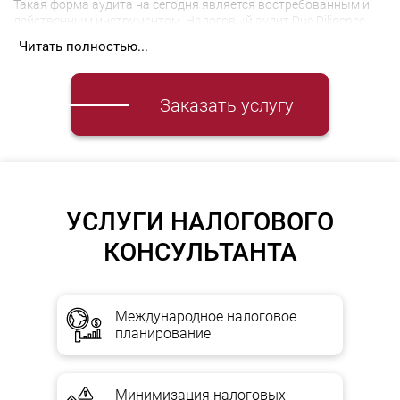
Такая форма аудита на сегодня является востребованным и
действенным инструментом. Налоговый аудит Due Diligence
есть независимая экспертиза налогового учета, позволяющая
Читать полностью...
создать базис экономической и налоговой безопасности
предприятия и подготовить его к возможной проверке
фискальных органов.
Заказать услугу
В реалиях регулярных новаторств законодателя и
нормативных изменений, их неоднозначности и
противоречивости, фискальных подход контролирующих
органов, существует необходимость контроля налоговых
показателей.
УСЛУГИ НАЛОГОВОГО
КОНСУЛЬТАНТА
Виды Tax Due Diligence
(налогового аудита)
Международное налоговое
планирование
Комплексный аудит
— это проверка сплошным порядком
всего налогового учета в течении определенного налогового
периода, который чаще всего кратен году. Такой аудит
Минимизация налоговых
позволяет выявить существующие системы затрат, их