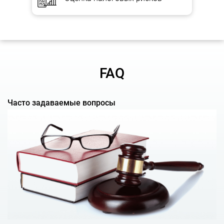
Налоговый экспресс-аудит (Tax Due Diligence)
— это
экспертная проверка всего налогового учета в ограниченные
сроки, является «симбиозом» комплексного и тематического.
Такой услуге отдают предпочтение в случае лимита времени и
средств для комплексного аудита и для тематического. Также
экспресс Tax Due Diligence применяется в случае, если
компания-клиент планирует приобретение другого бизнеса или
его отдельного направления, при комплексном Due Diligence.
FAQ
При таких условиях экспертизе подлежат все налоговые риски
объекта экспертизы.
Часто задаваемые вопросы
Преимущества услуги
налогового аудита
1. Снижение рисков, налоговой нагрузки, уменьшение
налоговых обязательств, выбор оптимального налогового
режима.
2. Выявление системных и отдельных ошибок в бизнес-
процессах.