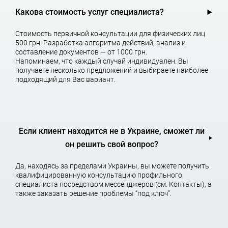
Какова стоимость услуг специалиста?
3. Возможность избежать негативных последствий в виде
налоговых доначислений.
Стоимость первичной консультации для физических лиц
500 грн. Разработка алгоритма действий, анализ и
4. Конкретный перечень применяемых и возможных
составление документов — от 1000 грн.
корректирующих действий для минимизации рисков, в том
Напоминаем, что каждый случай индивидуален. Вы
числе последующем.
получаете несколько предложений и выбираете наиболее
подходящий для Вас вариант.
Содержание налогового Due
Diligence аудита
Если клиент находится не в Украине, сможет ли
он решить свой вопрос?
1. Общий анализ системы налогообложения и сбор
Да, находясь за пределами Украины, вы можете получить
необходимой информации.
квалифицированную консультацию профильного
специалиста посредством мессенджеров (см. Контакты), а
2. Определение главных составляющих, которые влияют на
также заказать решение проблемы “под ключ”.
налоговые показатели и тщательная экспертиза источников
налоговых рисков:
— Правильность расчёта и применимой методики при