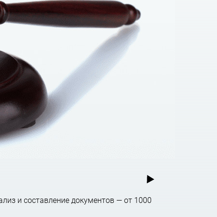
тить их. Мы выявляем каждодневные риски для
тобы Вам не пришлось больше обращаться за
чае необходимости – сопроводим процесс
м. И поверьте, Ваши деньги непременно
ОВ
ализ и составление документов — от 1000