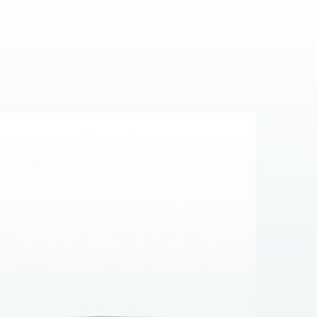
дход позволит не только решить одну частную
х
:
ения;
с учетом деятельности клиента, его целей и
изации налоговых рисков;
практике их применения и прогнозируемых к