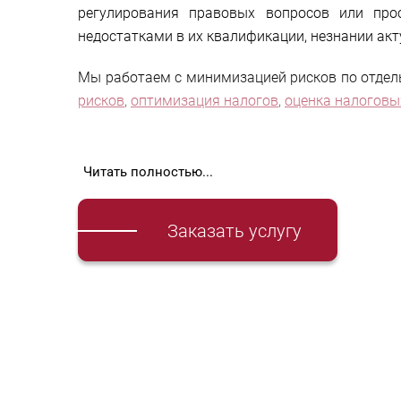
регулирования правовых вопросов или про
недостатками в их квалификации, незнании ак
Мы работаем с минимизацией рисков по отдел
рисков
,
оптимизация налогов
,
оценка налоговы
Минимизация нало
Читать полностью...
Заказать услугу
проверку
налоговых рисков
по конкретной с
проверку договоров и иной первичной доку
проверку контрагента по правилам «должн
оценку и коррекцию рисков трансфертного ц
организацию запросов по толкованию норм