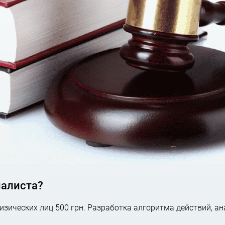
 от многих мы намерены экономить Ваши деньги, а не тра
 рекомендации по их системному устранению с тем, ч
просам.
овать бизнес, выбрать систему налогооблажения, а в слу
им
,
бухгалтерским
,
налоговым
, а также
финансовым
вопроса
анал публикаций
t.me/AGTLua
1.
АКАЗАТЬ МИНИМИЗАЦИЮ НАЛОГОВЫХ РИСК
иалиста?
зических лиц 500 грн. Разработка алгоритма действий, ан