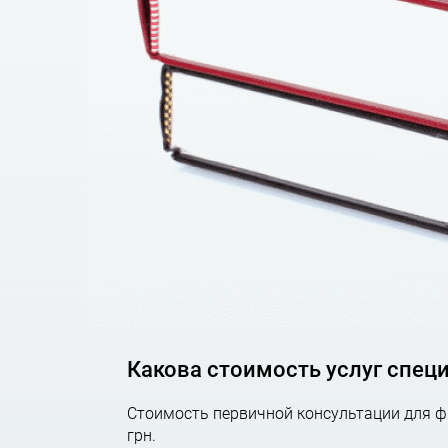
Мы ценим доверие наших клиентов, в отличие
Вашей компании и даем максимально точные
консультациями по типовым, каждодневным во
Поверьте, это работает!
Мы проконсультируем Вас, поможем организ
организации Вашего бизнеса по
юридическ
вернутся к Вам.
Подписывайтесь на (
@AGTLua
) наш Telegram-к
Звоните! +38 (050) 676-34-45
,
+38 (098) 028-08-5
З
Какова стоимость услуг спец
Стоимость первичной консультации для фи
грн.