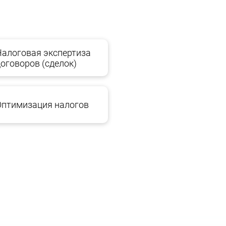
в
Налоговая экспертиза
договоров (сделок)
исков
по деятельности компании в целом или по
риятии, например:
Оптимизация налогов
бложения;
ортам сделок;
е единицы предлагают их системное устранение.