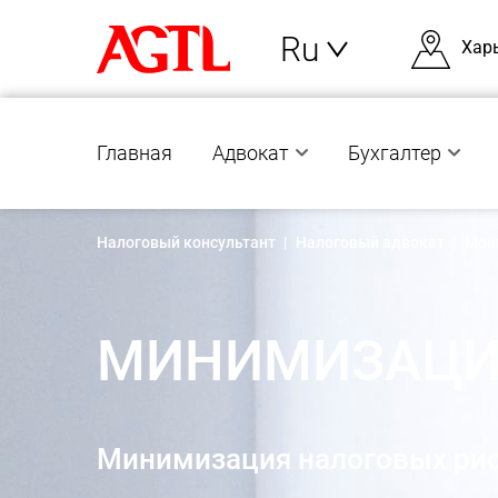
Ru
Хар
Главная
Адвокат
Бухгалтер
Налоговый консультант
|
Налоговый адвокат
|
Мон
МИНИМИЗАЦИ
Минимизация налоговых ри