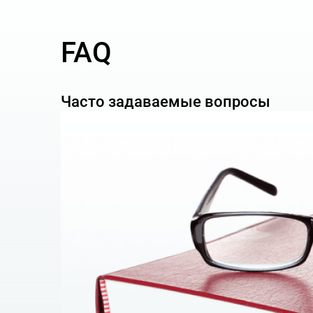
Эти и иные аналогичные комплексные вопросы
проблему, но и минимизировать основную масс
FAQ
Снизить налоговые
Часто задаваемые вопросы
Наши специалисты помогут снизить налоговые 
анализ деятельности для целей выявления
методические правовые рекомендации по 
возможностей;
разработка типовых договоров по основны
построение системы эффективного испол
принятию законов;
комплексный анализ и адаптация налогово