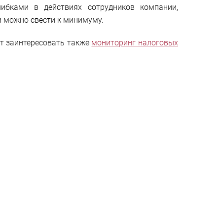
ибками в действиях сотрудников компании,
и можно свести к минимуму.
т заинтересовать также
мониторинг налоговых
длагаем?
исков;
ных случаях.