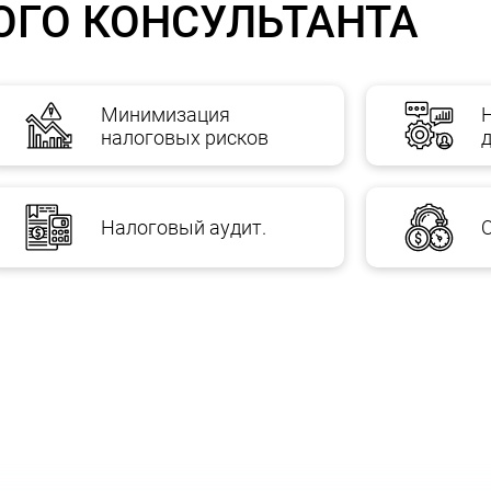
ОГО КОНСУЛЬТАНТА
 с минимизацией риско
Минимизация
налоговых рисков
практике, системная работа с
минимизацией налоговых р
рку всех систем контроля за налоговыми рисками на предп
ношении контрагента,
Налоговый аудит.
и документами и договорами;
целей применения льгот или упрощенных режимов налогоо
улированию и контролю, включая документооборот по пасп
нообразования (см. подробнее),
ия и бухгалтерского учета.
акими рисками, но не многие могут оценить их, и тем боле