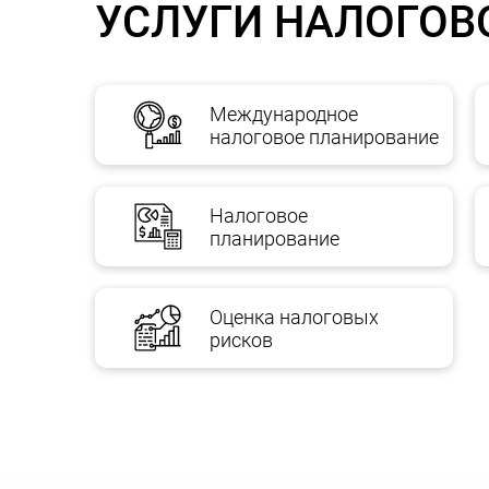
УСЛУГИ НАЛОГОВ
Системная работа
Международное
налоговое планирование
Однако, наиболее эффективна, согласно нашей 
ее отдельным видам, включающая в себя прове
Налоговое
системы «должной осмотрительности» в от
планирование
системы юридической работы с первичным
системы анализа пороговых значений для 
Оценка налоговых
системы анализа рисков по валютному рег
рисков
системы контроля рисков трансфертного це
учетной политики для целей налогообложен
На практике каждая компания сталкивается с т