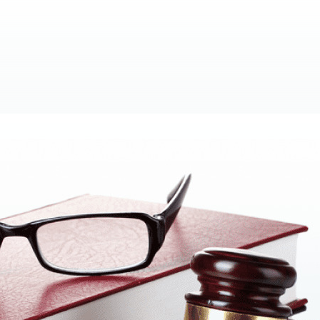
 требуют стратегического подхода, но именно такой по
у налоговых рисков компании.
 риски или избежать и
риски. Мы рады предложить Вам наши услуги, в частности
 потенциальных системных рисков в вопросах налогооблож
работе одной или нескольких систем контроля рисков 
м видам деятельности клиента с рекомендациями о миним
ьзования налоговых льгот, основанной на актуальной 
й политики компании с целью минимизации рисков.