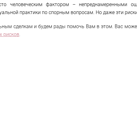
сто человеческим фактором – непреднамеренными ош
туальной практики по спорным вопросам. Но даже эти риск
ьным сделкам и будем рады помочь Вам в этом. Вас може
х рисков
.
говых рисков. Что пре
делке;
ментации, их коррекции с целью минимизации налоговых р
ой осмотрительности»;
енообразования в отдельной сделке (см. подробнее);
 права в Минфин России и налоговые органы в особо слож