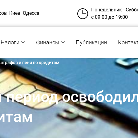
Понедельник - Субб
ков
Киев
Одесса
с 09:00 до 19:00
Налоги
Финансы
Публикации
Контак
 штрафов и пени по кредитам
й период освободи
дитам