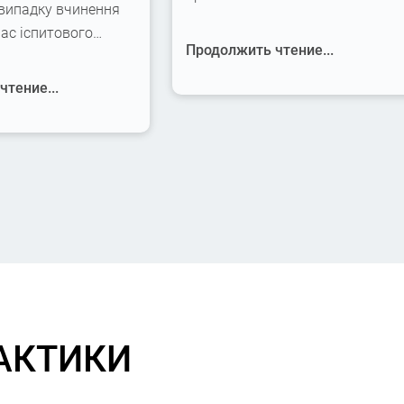
 випадку вчинення
час іспитового…
Продолжить чтение...
тение...
АКТИКИ