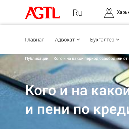
Ru
Харь
Главная
Адвокат
Бухгалтер
Публикации
|
Кого и на какой период освободили от
Кого и на како
и пени по кре