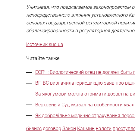
Учитывая, что предлагаемое законопроектом 
непосредственного влияния установленного Ка
основах государственной регуляторной полити
сбалансированности в регуляторной деятельнос
Источник sud.ua
Читайте также:
ЕСПЧ: Биологический отец не должен быть 
ВП ВС визначила юрисдикцію заяв про відне
За якої умови можна отримати дозвіл на ви
Верховный Суд указал на особенности ква
Як добровільне медичне страхування персо
бизнес
договор
Закон
Кабмин
налоги
преступл