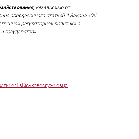
озяйствования,
независимо от
ние определенного статьей 4 Закона «Об
ственной регуляторной политики о
 и государства»
.
 загибелі військовослужбовця