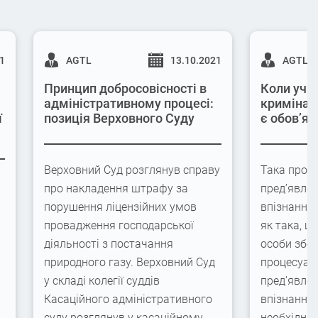
21
AGTL
13.10.2021
AGTL
Принцип добросовісності в
Коли учас
адміністративному процесі:
кримінал
ї
позиція Верховного Суду
є обов’яз
Верховний Суд розглянув справу
Така проце
про накладення штрафу за
пред’явлен
порушення ліцензійних умов
впізнання
провадження господарської
як така, щ
діяльності з постачання
особи збер
природного газу. Верховний Суд
процесуаль
у складі колегії суддів
пред’явлен
Касаційного адміністративного
впізнання,
суду розглянув у касаційному…
необхідні