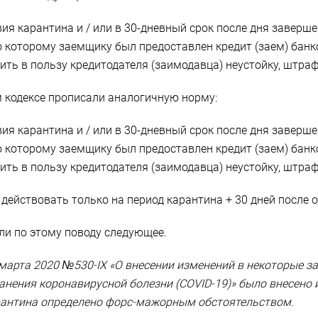
ия карантина и / или в 30-дневный срок после дня заверш
о которому заемщику был предоставлен кредит (заем) банк
ь в пользу кредитодателя (заимодавца) неустойку, штраф, 
м кодексе прописали аналогичную норму:
ия карантина и / или в 30-дневный срок после дня заверш
о которому заемщику был предоставлен кредит (заем) банк
ь в пользу кредитодателя (заимодавца) неустойку, штраф, 
т действовать только на период карантина + 30 дней после
и по этому поводу следующее.
 марта 2020 №530-IX «О внесении изменений в некоторые 
анения коронавирусной болезни (COVID-19)» было внесено
арантина определено форс-мажорным обстоятельством.