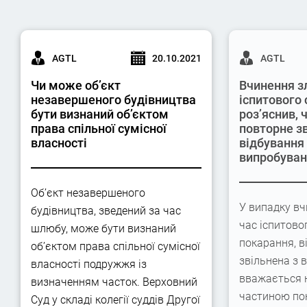
AGTL
20.10.2021
AGTL
Чи може об’єкт
Вчинення з
незавершеного будівництва
іспитового 
бути визнаний об’єктом
роз’яснив,
права спільної сумісної
повторне з
власності
відбування
випробува
Об’єкт незавершеного
У випадку вч
будівництва, зведений за час
час іспитово
шлюбу, може бути визнаний
покарання, в
об’єктом права спільної сумісної
звільнена з 
власності подружжя із
вважається 
визначенням часток. Верховний
частиною по
Суд у складі колегії суддів Другої