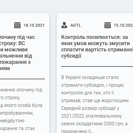
18.10.2021
AGTL
15.10.20
лочину під час
Контроль посилюється: за
строку: ВС
яких умов можуть змусити
 чи можливе
сплатити вартість отримано
вільнення від
субсидії
 покарання з
нням
В Україні складніше стало
отримати субсидію, і процес
инення злочину під
контролю для тих, хто її
го строку,
отримав, став ще жорсткішим.
ід якого особа була
Середній розмір субсидії у
випробуванням,
2021/2022 опалювальному
невідбутою
сезоні складатиме 2000 грн, а
карання та стає
призначено її…