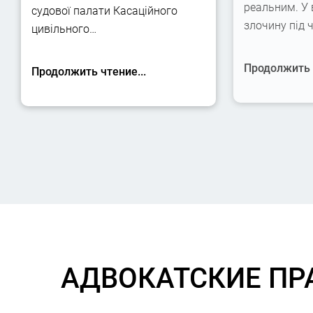
реальним. У
судової палати Касаційного
злочину під 
цивільного…
Продолжить ч
Продолжить чтение...
АДВОКАТСКИЕ ПР