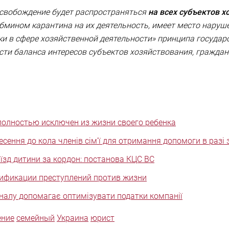
освобождение будет распространяться
на всех субъектов х
бмином карантина на их деятельность, имеет место наруше
ки в сфере хозяйственной деятельности» принципа государ
ти баланса интересов субъектов хозяйствования, граждан
полностью исключен из жизни своего ребенка
сення до кола членів сім’ї для отримання допомоги в разі
їзд дитини за кордон: постанова КЦС ВС
лификации преступлений против жизни
налу допомагає оптимізувати податки компанії
ение
семейный
Украина
юрист