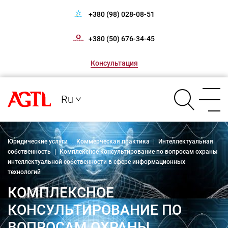
+380 (98) 028-08-51
+380 (50) 676-34-45
Консультация
Ru
Юридические услуги
|
Коммерческая практика
|
Интеллектуальная
собственность
|
Комплексное консультирование по вопросам охраны
интеллектуальной собственности в сфере информационных
технологий
КОМПЛЕКСНОЕ
КОНСУЛЬТИРОВАНИЕ ПО
ВОПРОСАМ ОХРАНЫ