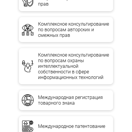
прав
Эксперты AGTL могут предложить услугу по оформлению всех
объектов интеллектуальной собственности компании. Это
повысит конкурентоспособность компании, добавит ей
привлекательности в глазах инвесторов, а также позволит
Комплексное консультирование
избежать возможных судебных споров в будущем.
по вопросам авторских и
смежных прав
Юристы AGTL ознакомятся с коммерческими идеями и
проектами компании на условиях сохранения коммерческой
тайны и дадут комплексное заключение по следующим
вопросам:
Комплексное консультирование
по вопросам охраны
что подлежит охране согласно российскому
интеллектуальной
законодательству,
собственности в сфере
информационных технологий
что необходимо зарегистрировать или иным образом
задокументировать,
какие права третьих лиц необходимо соблюдать
Международная регистрация
какой вид договора лучше всего использовать.
товарного знака
УСЛУГА ВКЛЮЧАЕТ:
Международное патентование