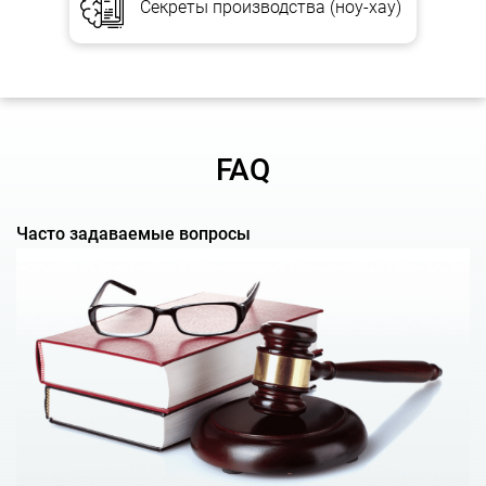
Франчайзинг;
Секреты производства (ноу-хау)
Секреты производства (ноу-хау);
Международное патентование
;
Доменные имена (регистрация и разрешение споров);
Комплексное консультирование по вопросам охраны
интеллектуальной собственности в сфере
FAQ
информационных технологий;
Международная регистрация товарного знака;
Патентование
;
Часто задаваемые вопросы
Правовой аудит интеллектуальной собственности (IP Due
Diligence)
;
Регистрация товарного знака
.
Если у Вас возникли подозрения, что Ваши права
нарушаются, то Вы можете
обратиться к нашим
специалистам — адвокатам и юристам
. Мы проведем
предварительный анализ нарушения и предложим Вам
самые оптимальные варианты защиты Ваших прав.