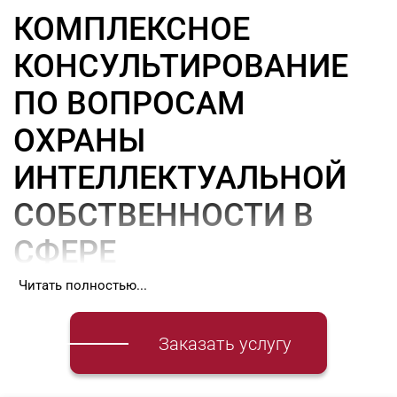
КОМПЛЕКСНОЕ
КОНСУЛЬТИРОВАНИЕ
ПО ВОПРОСАМ
ОХРАНЫ
ИНТЕЛЛЕКТУАЛЬНОЙ
СОБСТВЕННОСТИ В
СФЕРЕ
ИНФОРМАЦИОННЫХ
Читать полностью...
ТЕХНОЛОГИЙ
Заказать услугу
Комплексное консультирование по вопросам охраны
интеллектуальной собственности в сфере информационных
технологий услуга
юридической фирмы
AGTL Харьков, Киев,