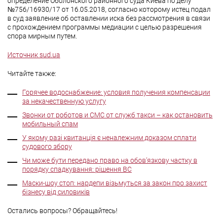
определение Оболонского районного суда Киева по делу
№756/16930/17 от 16.05.2018, согласно которому истец подал
в суд заявление об оставлении иска без рассмотрения в связи
с прохождением программы медиации с целью разрешения
спора мирным путем.
Источник sud.ua
Читайте также:
Горячее водоснабжение: условия получения компенсации
за некачественную услугу
Звонки от роботов и СМС от служб такси – как остановить
мобильный спам
У якому разі квитанція є неналежним доказом сплати
судового збору
Чи може бути передано право на обов’язкову частку в
порядку спадкування: рішення ВС
Маски-шоу стоп: нардепи візьмуться за закон про захист
бізнесу від силовиків
Остались вопросы? Обращайтесь!