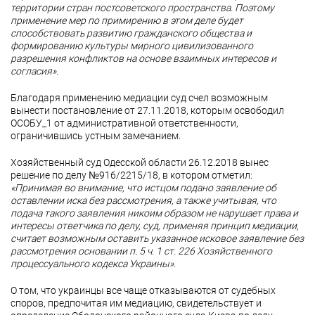
территории стран постсоветского пространства. Поэтому
применение мер по примирению в этом деле будет
способствовать развитию гражданского общества и
формированию культуры мирного цивилизованного
разрешения конфликтов на основе взаимных интересов и
согласия».
Благодаря применению медиации суд счел возможным
вынести постановление от 27.11.2018, которым освободил
ОСОБУ_1 от административной ответственности,
ограничившись устным замечанием.
Хозяйственный суд Одесской области 26.12.2018 вынес
решение по делу №916/2215/18, в котором отметил:
«Принимая во внимание, что истцом подано заявление об
оставлении иска без рассмотрения, а также учитывая, что
подача такого заявления никоим образом не нарушает права и
интересы ответчика по делу, суд, применяя принцип медиации,
считает возможным оставить указанное исковое заявление без
рассмотрения основании п. 5 ч. 1 ст. 226 Хозяйственного
процессуального кодекса Украины».
О том, что украинцы все чаще отказываются от судебных
споров, предпочитая им медиацию, свидетельствует и