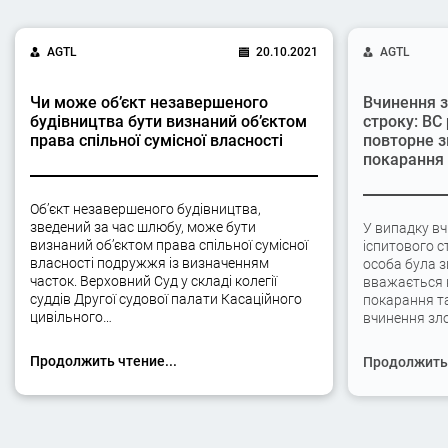
AGTL
20.10.2021
AGTL
Чи може об’єкт незавершеного
Вчинення з
будівництва бути визнаний об’єктом
строку: ВС
права спільної сумісної власності
повторне з
покарання
Об’єкт незавершеного будівництва,
зведений за час шлюбу, може бути
У випадку вч
визнаний об’єктом права спільної сумісної
іспитового с
власності подружжя із визначенням
особа була 
часток. Верховний Суд у складі колегії
вважається 
суддів Другої судової палати Касаційного
покарання та
цивільного…
вчинення зло
Продолжить чтение...
Продолжить 