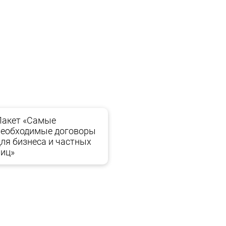
едения бизнеса
Пакет «Самые
необходимые договоры
для бизнеса и частных
лиц»