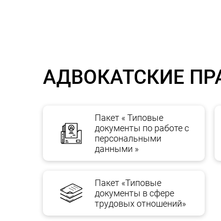
разработка договорных схем, шаблоны типовых
Образцы документ
АДВОКАТСКИЕ ПР
Документ Стоимость, грн.
Пакет « Типовые
Договор купли-продажи 3000
документы по работе с
персональными
Договор поставки 3000
данными »
Договор аренды нежилого помещения 6000
Лицензионный договор на использование т
Пакет «Типовые
документы в сфере
Договор подряда 12000
трудовых отношений»
Агентский договор 6000