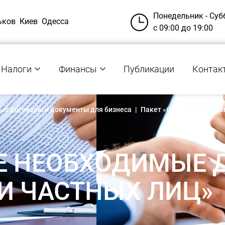
Понедельник - Суб
ьков
Киев
Одесса
с 09:00 до 19:00
Налоги
Финансы
Публикации
Контак
ые договоры и документы для бизнеса
|
Пакет «Самые необходим
Е НЕОБХОДИМЫЕ 
 И ЧАСТНЫХ ЛИЦ»