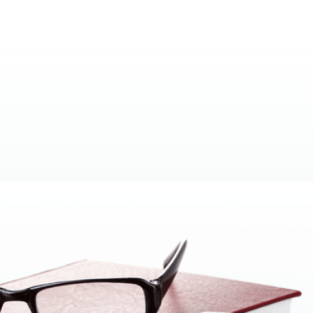
 6000
зинга) 18000
 программного обеспечения 12000
6000