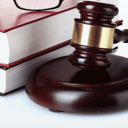
0
000
 рекламного агентства) 6000
оворов для бизнеса и частных лиц с учетом специфики ваш
овать бизнес, выбрать систему налогообложения, а в слу
им
,
бухгалтерским
,
налоговым
, а также
финансовым
вопроса
анал публикаций
t.me/AGTLua
1.