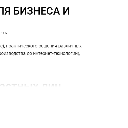
Я БИЗНЕСА И
есса.
e), практического решения различных
оизводства до интернет-технологий),
астных лиц
за;