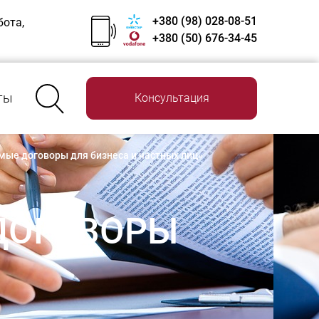
+380 (98) 028-08-51
бота,
+380 (50) 676-34-45
ты
Консультация
ые договоры для бизнеса и частных лиц»
ДОГОВОРЫ