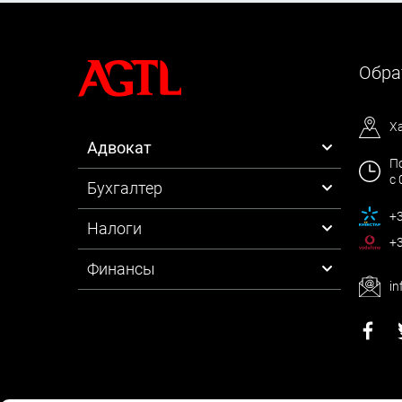
Обра
Х
Адвокат
По
с 
Бухгалтер
+3
Налоги
+3
Финансы
in