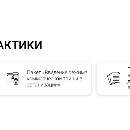
 договоров.
ов, необходимых для в
АКТИКИ
Пакет «Введение режима
коммерческой тайны в
организации»
оварного знака 18000