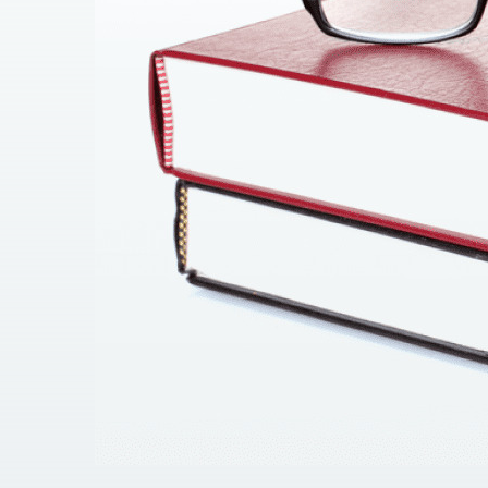
Договор перевозки 6000
Договор оказания транспортных услуг 600
Договор аренды транспортного средства 6
Договор на оказание рекламных услуг (для
Мы всегда готовы доработать наши версии дог
оговаривается дополнительно.
Мы проконсультируем Вас, поможем организ
организации Вашего бизнеса по
юридическ
вернутся к Вам.
Подписывайтесь на (
@AGTLua
) наш Telegram-к
Звоните! +38 (050) 676-34-45
,
+38 (098) 028-08-5