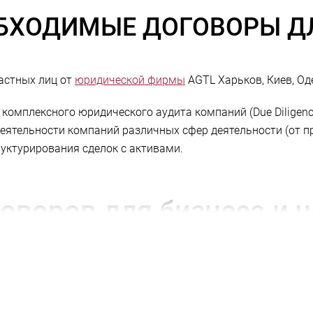
БХОДИМЫЕ ДОГОВОРЫ ДЛ
астных лиц от
юридической фирмы
AGTL Харьков, Киев, Од
омплексного юридического аудита компаний (Due Diligenc
еятельности компаний различных сфер деятельности (от пр
уктурирования сделок с активами.
оворов для бизнеса
и ч
тов, снижающие риски финансовых потерь;
я активов или бизнеса после проведения правового анали