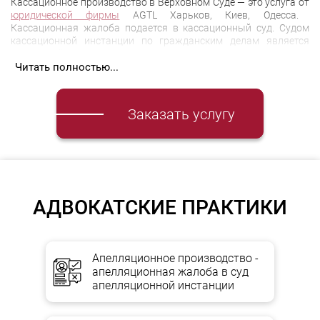
Кассационное производство в Верховном Суде — это услуга от
юридической фирмы
AGTL Харьков, Киев, Одесса.
Кассационная жалоба подается в кассационный суд. Судом
кассационной инстанции по гражданским делам является
Верховный Суд.
Читать полностью...
Защита прав в суде общей юрисдикции подразумевает
доскональное знание действующего законодательства. Суд
может вынести решение не удовлетворяющее одну из
Заказать услугу
сторон.
Участники дела, а также лица, не участвовавшие в
деле, если суд решил вопрос об их правах, свободах,
интересах и (или) обязанности, имеют право обжаловать в
апелляционном порядке решение суда первой инстанции
полностью или частично.
АДВОКАТСКИЕ ПРАКТИКИ
Наши преимущества
Апелляционное производство -
апелляционная жалоба в суд
Профессиональное сопровождение в суде основано на
апелляционной инстанции
обширной судебной практике наших юристов;
Наша работа построена на принципах полной