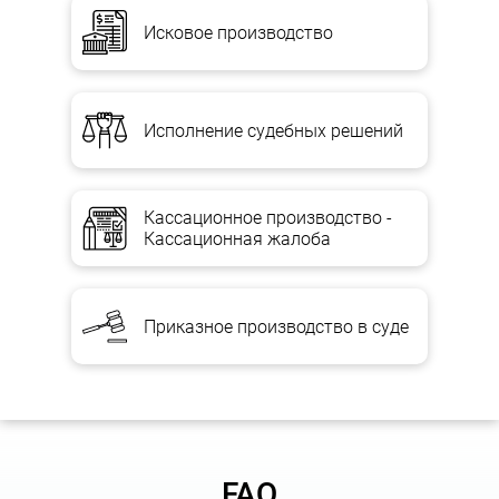
конфиденциальности;
Исковое производство
В нашей компании трудятся специалисты в различных
отраслях права, что позволяет нам предложить вам решения
для широкого круга вопросов, связанных с различными
спорами;
Исполнение судебных решений
Каждый клиент для нас индивидуален. Мы не используем
готовые решения, но опираемся на солидный опыт,
накопленный за годы практики.
Кассационное производство -
Кассационная жалоба
ПРАВО КАССАЦИОННОГО ОБЖАЛОВАНИЯ
Приказное производство в суде
Участники дела, а также лица, не участвовавшие в деле, если
суд решил вопрос об их правах, свободах, интересах и (или)
обязанности, имеют право обжаловать в кассационном
порядке:
1) решение суда первой инстанции после апелляционного
пересмотра дела и постановление суда апелляционной
инстанции, кроме судебных решений, определенных в части
FAQ
третьей настоящей статьи;