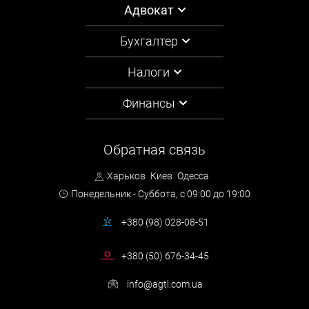
Адвокат
ЖАЛОБЫ
Бухгалтер
Кассационная жалоба подается непосредственно в суд
кассационной инстанции.
Налоги
Финансы
ФОРМА И СОДЕРЖАНИЕ КАССАЦИОННОЙ
ЖАЛОБЫ
Обратная связь
Кассационная жалоба подается в письменной форме.
Харьков
Киев
Одесса
В кассационной жалобе должны быть указаны:
Понедельник - Суббота,
с 09:00 до 19:00
1) наименование суда, в который подается жалоба;
+380 (98) 028-08-51
2) полное наименование (для юридических лиц) или имя
(фамилия, имя и отчество) (для физических лиц) лица,
+380 (50) 676-34-45
подающего кассационную жалобу, ее местонахождение (для
юридических лиц) или место жительства или пребывания (для
info@agtl.com.ua
физических человек), почтовый индекс, идентификационный
код юридического лица в Едином государственном реестре