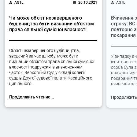
AGTL
20.10.2021
AGTL
Чи може об’єкт незавершеного
Вчинення з
будівництва бути визнаний об’єктом
строку: ВС
права спільної сумісної власності
повторне з
покарання
Об’єкт незавершеного будівництва,
зведений за час шлюбу, може бути
У випадку вч
визнаний об’єктом права спільної сумісної
іспитового с
власності подружжя із визначенням
особа була 
часток. Верховний Суд у складі колегії
вважається 
суддів Другої судової палати Касаційного
покарання та
цивільного…
вчинення зло
Продолжить чтение...
Продолжить 