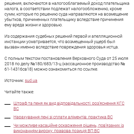
решения, включаются в налогооблагаемый доход плательщика
налога, в соответствии подлежат налогообложению, кроме
сумм, которые по решению суда направляются на возмещение
убытков, причиненных плательщику вследствие причинения
ему вреда жизни и здоровью.
Из содержания судебных решений первой и апелляционной
инстанции усматривается, что возмещенный ущерб был
вызван именно вследствие повреждения здоровья истца.
С полным текстом постановления Верховного Суда от 25 июля
2018 по делу №180/683/13-ц (кассационное производство №
61-14316св18) можно ознакомиться по ссылке.
Источник:
sud.ua
Читайте также:
Штраф та пеня як вид відповідальності: роз’яснення КГС
ВС
Нарахування пені зі сплати аліментів: практика ВС
Чи можливе касаційне оскарження рішень, пов’язаних із
виконанням вироку: правова позиція ВП ВС