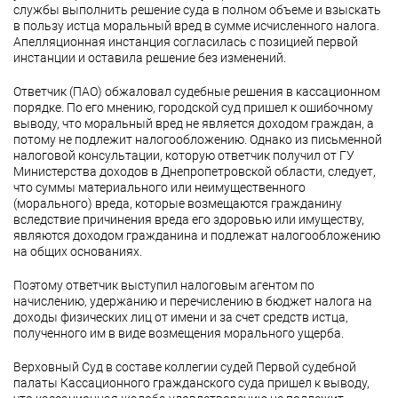
службы выполнить решение суда в полном объеме и взыскать
в пользу истца моральный вред в сумме исчисленного налога.
Апелляционная инстанция согласилась с позицией первой
инстанции и оставила решение без изменений.
Ответчик (ПАО) обжаловал судебные решения в кассационном
порядке. По его мнению, городской суд пришел к ошибочному
выводу, что моральный вред не является доходом граждан, а
потому не подлежит налогообложению. Однако из письменной
налоговой консультации, которую ответчик получил от ГУ
Министерства доходов в Днепропетровской области, следует,
что суммы материального или неимущественного
(морального) вреда, которые возмещаются гражданину
вследствие причинения вреда его здоровью или имуществу,
являются доходом гражданина и подлежат налогообложению
на общих основаниях.
Поэтому ответчик выступил налоговым агентом по
начислению, удержанию и перечислению в бюджет налога на
доходы физических лиц от имени и за счет средств истца,
полученного им в виде возмещения морального ущерба.
Верховный Суд в составе коллегии судей Первой судебной
палаты Кассационного гражданского суда пришел к выводу,