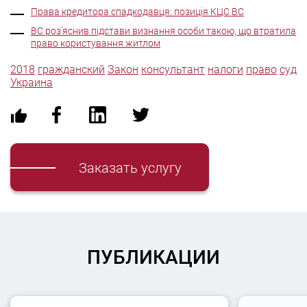
Права кредитора спадкодавця: позиція КЦС ВС
ВС роз’яснив підстави визнання особи такою, що втратила
право користування житлом
2018
гражданский
Закон
консультант
налоги
право
суд
Украина
Заказать услугу
ПУБЛИКАЦИИ