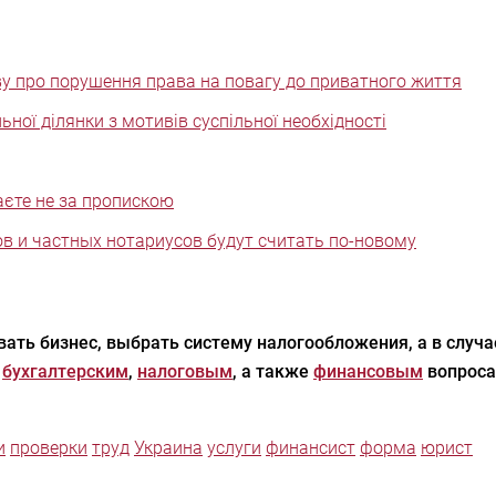
ву про порушення права на повагу до приватного життя
ої ділянки з мотивів суспільної необхідності
аєте не за пропискою
в и частных нотариусов будут считать по-новому
ать бизнес, выбрать систему налогообложения, а в случ
,
бухгалтерским
,
налоговым
, а также
финансовым
вопроса
и
проверки
труд
Украина
услуги
финансист
форма
юрист