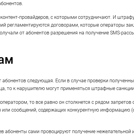
абонентов.
контент-провайдеров, с которыми сотрудничают. И штрафу
ий регламентируются договорами, которые операторы зак
получали от абонентов разрешения на получение SMS-расс
пам
т абонентов следующая. Если в случае проверки полученн
ьца, то к нарушителю могут применяться штрафные санкци
 оператором, то все равно он столкнется с рядом запретов
 или сообщений, содержащих конкурентную информацию (о
аев абоненты сами провоцируют получение нежелательной 