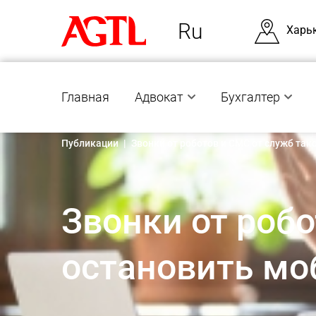
Ru
Харь
Главная
Адвокат
Бухгалтер
Публикации
|
Звонки от роботов и СМС от служб так
Звонки от робо
остановить м