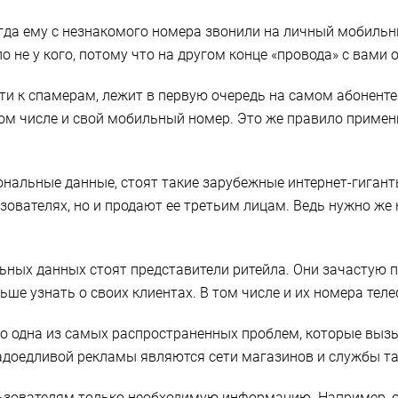
 когда ему с незнакомого номера звонили на личный мобил
о не у кого, потому что на другом конце «провода» с вами 
ети к спамерам, лежит в первую очередь на самом абоненте
том числе и свой мобильный номер. Это же правило приме
альные данные, стоят такие зарубежные интернет-гиганты,
вателях, но и продают ее третьим лицам. Ведь нужно же 
ьных данных стоят представители ритейла. Они зачастую п
ше узнать о своих клиентах. В том числе и их номера тел
то одна из самых распространенных проблем, которые выз
адоедливой рекламы являются сети магазинов и службы та
зователям только необходимую информацию. Например, о 