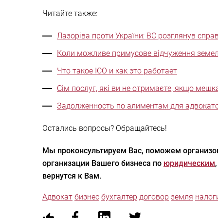
Читайте также:
Лазоріва проти України: ВС розглянув спра
Коли можливе примусове відчуження земельн
Что такое ICO и как это работает
Сім послуг, які ви не отримаєте, якщо мешк
Задолженность по алиментам для адвокато
Остались вопросы? Обращайтесь!
Мы проконсультируем Вас, поможем организов
организации Вашего бизнеса по
юридическим
вернутся к Вам.
Адвокат
бизнес
бухгалтер
договор
земля
налог