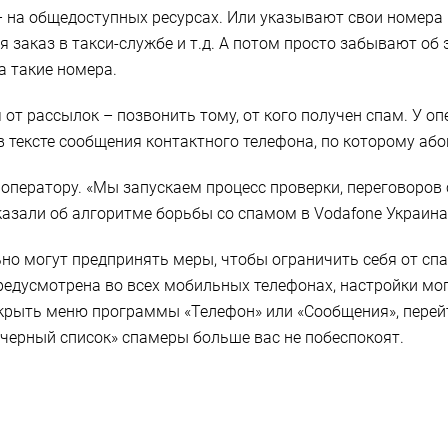
 на общедоступных ресурсах. Или указывают свои номера в
 заказ в такси-службе и т.д. А потом просто забывают об 
а такие номера.
т рассылок – позвонить тому, от кого получен спам. У оп
в тексте сообщения контактного телефона, по которому аб
у оператору. «Мы запускаем процесс проверки, переговоров
сказали об алгоритме борьбы со спамом в Vodafone Украина
но могут предпринять меры, чтобы ограничить себя от спа
редусмотрена во всех мобильных телефонах, настройки мог
ткрыть меню программы «Телефон» или «Сообщения», перейт
«черный список» спамеры больше вас не побеспокоят.