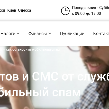
Понедельник - Субб
ков
Киев
Одесса
с 09:00 до 19:00
Налоги
Финансы
Публикации
Контак
си – как остановить мобильный спам
тов и СМС от служб
обильный спам