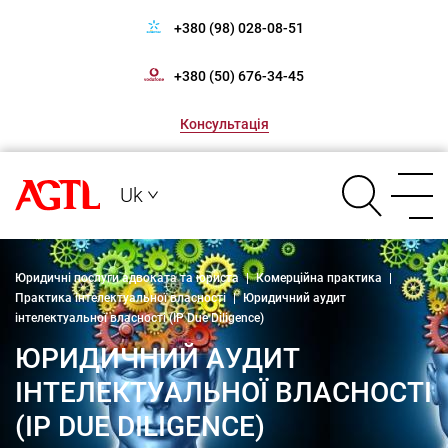
+380 (98) 028-08-51
+380 (50) 676-34-45
Консультація
Uk
Юридичні послуги адвоката та юриста
|
Комерційна практика
|
Практика інтелектуальної власності
|
Юридичний аудит
інтелектуальної власності (IP Due Diligence)
ЮРИДИЧНИЙ АУДИТ
ІНТЕЛЕКТУАЛЬНОЇ ВЛАСНОСТІ
(IP DUE DILIGENCE)