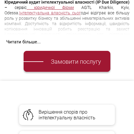
Юридичний аудит інтелектуальної власності (IP Due Diligence)
–
сервіс
юридичної фірми
AGTL Kharkiv, Kyiv,
Odessa.
Інтелектуальна власність сьог
одні відіграє все більшу
роль у розвитку бізнесу та збільшенні нематеріальних активів
компанії. Доступність та відкритість інформації, швидкість
копіювання інновацій робить реєстрацію та захист
інтелектуальної власності пріоритетом для підтримки
конкурентної переваги бізнесу. Фахівці юридичної фірми AGTL
Читати більше...
допоможуть вам провести аудит інтелектуальної власності,
зареєструвати права, захистити свої інтереси в суді.
Замовити послугу
АУДИТ ІНТЕЛЕКТУАЛЬНОЇ ВЛАСНОСТІ – це послідовний аналіз
прав компанії на результати інтелектуальної власності,
операції з інтелектуальною власністю, внутрішні корпоративні
процедури та місцеві нормативно-правові акти, а також
виявлення юридичних ризиків та розробка стратегій їх
мінімізації.
Вирішення спорів про
Наші переваги
інтелектуальну власність