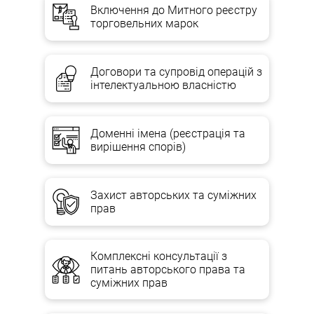
Юристи працюють у сфері захисту IP-проектів;
Включення до Митного реєстру
Швидкість надання необхідної інформації
торговельних марок
індивідуальний підхід до формування пакету послуг із
захисту прав.
Договори та супровід операцій з
інтелектуальною власністю
КОЛИ ПРОВОДИТЬСЯ АУДИТ НАЛЕЖНОЇ
ПЕРЕВІРКИ IP??
Доменні імена (реєстрація та
вирішення спорів)
Набуття прав інтелектуальної власності.
Пошук зовнішнього фінансування.
Підготовка бізнесу до купівлі або продажу.
Захист авторських та суміжних
Реорганізація бізнесу.
прав
Ініціювання процедури банкрутства.
Створення спільного підприємства з підрядником.
Комплексні консультації з
Перевірте надійність і платоспроможність контрагента.
питань авторського права та
суміжних прав
IP Due Diligence надає вичерпну інформацію про інтелектуальну
власність компанії, яка, ймовірно, буде інвестовано. Це