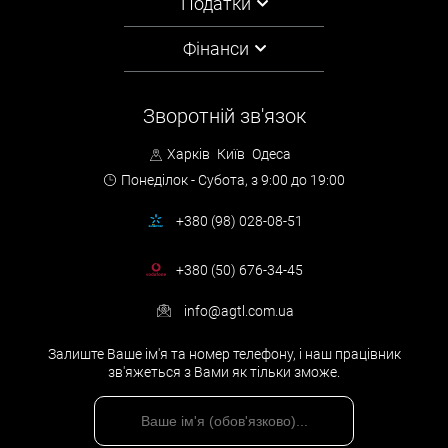
Податки
Реєстрація торгової марки
.
Якщо ви підозрюєте, що ваші права порушуються, ви можете
Фінанси
зв’яз
атися з нашими фахівцями – юристами та юристами
.
Ми проведемо попередній аналіз порушення і запропонуємо
вам найкращі варіанти захисту ваших прав.
Зворотній зв'язок
Харків
Київ
Одеса
Понеділок - Субота,
з 9:00 до 19:00
+380 (98) 028-08-51
+380 (50) 676-34-45
info@agtl.com.ua
Залиште Ваше ім'я та номер телефону, і наш працівник
зв'яжеться з Вами як тільки зможе.