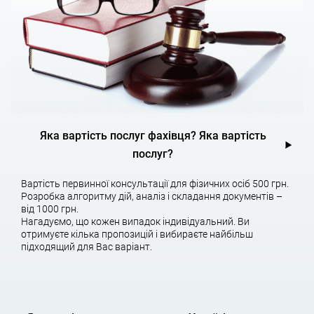
служби».
Результати та терміни
За результатами аудиту інтелектуальної власності клієнт
отримає детальний звіт про всі наявні об’єкти з експертними
оцінками та рекомендаціями.
Яка вартість послуг фахівця? Яка вартість
послуг?
Наші фахівці підготують повний перелік та опис об’єктів
інтелектуальної власності, а також рекомендації щодо
Вартість первинної консультації для фізичних осіб 500 грн.
подальшої роботи з ними, включаючи оптимізацію
Розробка алгоритму дій, аналіз і складання документів –
оподаткування нематеріальних активів та мінімізацію ризиків,
від 1000 грн.
пов’язаних з його придбанням або продажем.
Нагадуємо, що кожен випадок індивідуальний. Ви
отримуєте кілька пропозицій і вибираєте найбільш
Тривалість ip-аудитів визначається кількістю об’єктів, що
підходящий для Вас варіант.
вивчаються, та глибиною аналізу.
Додаткові послуги