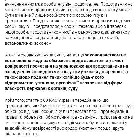
вчинення яких має особа, яку він представляє. Представник не
може вчиняти правочин, який відповідно до його змісту може
бути вчинений лише особисто тією особою, яку він
представляє. Представник не може вчиняти правочин від імені
особи, яку він представляє, у своїх інтересах або в інтересах
іншої особи, представником якої він одночасно є, за винятком
комерційного представництва, а також щодо інших осіб,
встановлених законом.
Колегія суддів звернула увагу на те, що
законодавством не
встановлено жодних обмежень щодо зазначення у змісті
довіреності посилання на уповноваження представника на
засвідчення копій документів, у тому числі й довіреності, а
також щодо подання таких копій до будь-якого
підприємства, установи, організації незалежно від форм
власності, державних органів, суду.
Крім того, статтею 60 КАС України передбачено, що
представник, який має повноваження на ведення справи в суді,
здійснює від імені особи, яку він представляє, її процесуальні
права та обов’язки. Обмеження повноважень представника на
вчинення певної процесуальної дії мають бути застережені у
виданій йому довіреності або ордері (частини перша, друга
вказаної статті).