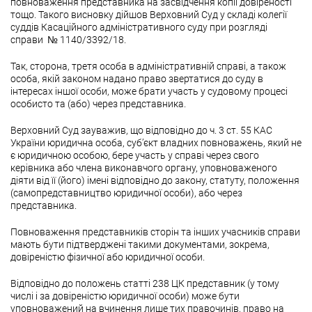
повноваження представника на засвідчення копії довіреності
тощо. Такого висновку дійшов Верховний Суд у складі колегії
суддів Касаційного адміністративного суду при розгляді
справи № 1140/3392/18.
Так, сторона, третя особа в адміністративній справі, а також
особа, якій законом надано право звертатися до суду в
інтересах іншої особи, може брати участь у судовому процесі
особисто та (або) через представника.
Верховний Суд зауважив, що відповідно до ч. 3 ст. 55 КАС
України юридична особа, суб’єкт владних повноважень, який не
є юридичною особою, бере участь у справі через свого
керівника або члена виконавчого органу, уповноваженого
діяти від її (його) імені відповідно до закону, статуту, положення
(самопредставництво юридичної особи), або через
представника.
Повноваження представників сторін та інших учасників справи
мають бути підтверджені такими документами, зокрема,
довіреністю фізичної або юридичної особи.
Відповідно до положень статті 238 ЦК представник (у тому
числі і за довіреністю юридичної особи) може бути
уповноважений на вчинення лише тих правочинів, право на