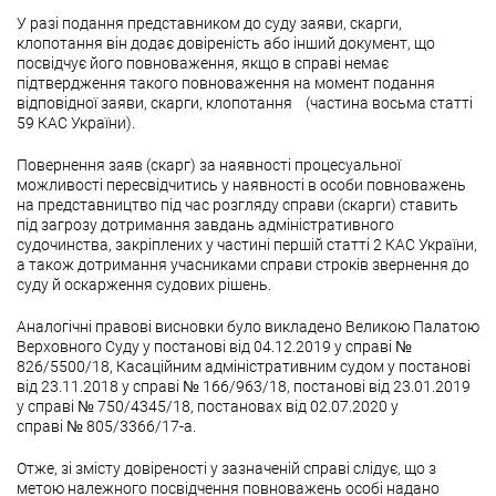
У разі подання представником до суду заяви, скарги,
клопотання він додає довіреність або інший документ, що
посвідчує його повноваження, якщо в справі немає
підтвердження такого повноваження на момент подання
відповідної заяви, скарги, клопотання (частина восьма статті
59 КАС України).
Повернення заяв (скарг) за наявності процесуальної
можливості пересвідчитись у наявності в особи повноважень
на представництво під час розгляду справи (скарги) ставить
під загрозу дотримання завдань адміністративного
судочинства, закріплених у частині першій статті 2 КАС України,
а також дотримання учасниками справи строків звернення до
суду й оскарження судових рішень.
Аналогічні правові висновки було викладено Великою Палатою
Верховного Суду у постанові від 04.12.2019 у справі №
826/5500/18, Касаційним адміністративним судом у постанові
від 23.11.2018 у справі № 166/963/18, постанові від 23.01.2019
у справі № 750/4345/18, постановах від 02.07.2020 у
справі № 805/3366/17-а.
Отже, зі змісту довіреності у зазначеній справі слідує, що з
метою належного посвідчення повноважень особі надано