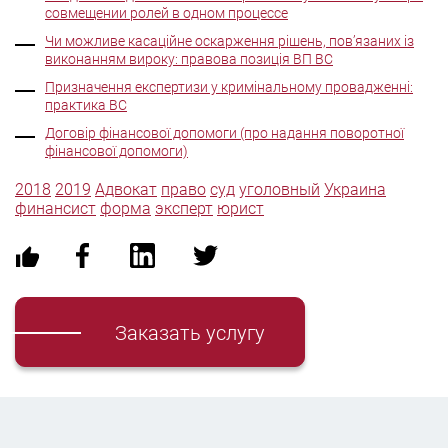
совмещении ролей в одном процессе
Чи можливе касаційне оскарження рішень, пов’язаних із
виконанням вироку: правова позиція ВП ВС
Призначення експертизи у кримінальному провадженні:
практика ВС
Договір фінансової допомоги (про надання поворотної
фінансової допомоги)
2018
2019
Адвокат
право
суд
уголовный
Украина
финансист
форма
эксперт
юрист
Заказать услугу