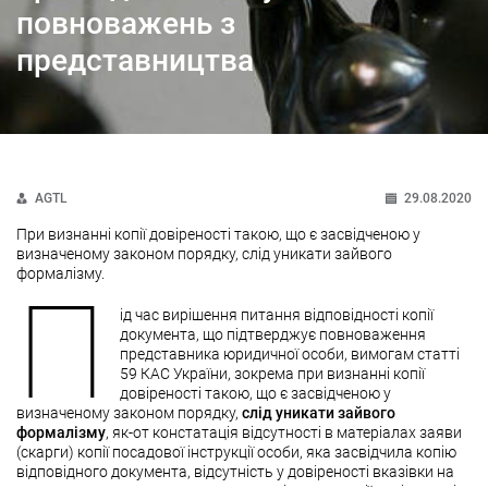
повноважень з
представництва
AGTL
29.08.2020
При визнанні копії довіреності такою, що є засвідченою у
визначеному законом порядку, слід уникати зайвого
формалізму.
П
ід час вирішення питання відповідності копії
документа, що підтверджує повноваження
представника юридичної особи, вимогам статті
59 КАС України, зокрема при визнанні копії
довіреності такою, що є засвідченою у
визначеному законом порядку,
слід уникати зайвого
формалізму
, як-от констатація відсутності в матеріалах заяви
(скарги) копії посадової інструкції особи, яка засвідчила копію
відповідного документа, відсутність у довіреності вказівки на