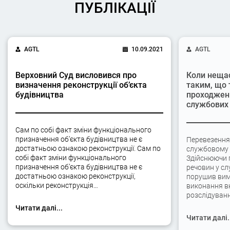
ПУБЛІКАЦІЇ
AGTL
10.09.2021
AGTL
Верховний Суд висловився про
Коли неща
визначення реконструкції об’єкта
таким, що 
будівництва
проходжен
службових 
Сам по собі факт зміни функціонального
призначення об’єкта будівництва не є
Перевезення
достатньою ознакою реконструкції. Сам по
службовому а
собі факт зміни функціонального
Здійснюючи 
призначення об’єкта будівництва не є
речовин у сл
достатньою ознакою реконструкції,
порушив вимо
оскільки реконструкція…
виконання вк
розслідуван
Читати далі...
Читати далі.