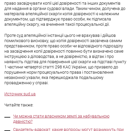
право засвідчувати копії цієї довіреності та інших документів
для надання в органи судової влади. Таким чином, долучена до
матеріалів апеляційної скарги копія довіреності є належним
документом, що підтверджує право особи, як підписала
апеляційну скаргу, на вчинення такої процесуальної дії.
Проте суд апеляційної інстанції цього не врахував і дійшов
помилкового висновку, що копія довіреності засвічена самим
представником, проте право особи чи відповідного підрозділу
на засвідчення копії довіреності повинно бути визначено саме
інструкцією з діловодства, а не довіреністю, а відтак і про
наявність підстав для повернення цієї скарги на підставі пункту
1 частини четвертої статті 298 КАС України, що призвело до
порушення норм процесуального права і постановлення
незаконної ухвали, яка перешкоджала подальшому
провадженню у справі.
Источник sud.ua
Читайте также:
Чи можна стати власником землі за набувальною
давністю?
Свидетель-адвокат: какие вопросы могут возникнуть при