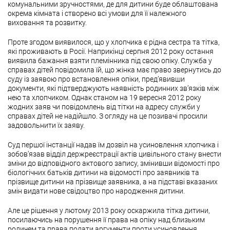
комунальними зручностями, де для дитини буде облаштована
окрема кімната і створено всі умови для її належного
виховання та розвитку.
Проте згодом виявилося, що у хлопчика є рідна сестра та тітка,
які проживають в Росії. Наприкінці серпня 2012 року остання
виявила бажання взяти племінника під свою опіку. Служба у
справах дітей повідомила їй, що жінка має право звернутись до
суду із заявою про встановлення опіки, пред’явивши
документи, які підтверджують наявність родинних зв’язків між
нею та хлопчиком. Однак станом на 19 вересня 2012 року
жодних заяв чи повідомлень від тітки на адресу служби у
справах дітей не надійшло. З огляду на це позивачі просили
задовольнити їх заяву.
Суд першої інстанції надав їм дозвіл на усиновлення хлопчика і
зобов’язав відділ держреєстрації актів цивільного стану внести
зміни до відповідного актового запису, змінивши відомості про
біологічних батьків дитини на відомості про заявників та
прізвище дитини на прізвище заявника, а на підставі вказаних
змін видати нове свідоцтво про народження дитини.
Але це рішення у лютому 2013 року оскаржила тітка дитини,
посилаючись на порушення її права на опіку над близьким
родичем та права подати аргументи проти усиновлення.