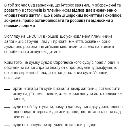
В той же час Суд зазначив, що інтерес заявниці у збереженні та
розвитку її стосунків із племінником
відповідає визначенню
«приватного життя», що є більш широким поняттям і охоплює,
зокрема, право встановлювати та розвивати відносини з
іншими людьми
.
З огляду на це ЄСПЛ вирішив, що усиновлення племінника
заявниці є втручанням у її приватне життя, оскільки воно
зумовило розірвання зв’язків між ними та звело нанівець її
спроби стати опікуном дитини.
Крім того, на думку суддів Європейського суду з прав людини,
обставини даної справи вказують процесуальну дисфункцію
органів державної влади та національних судів України,
оскільки:
органи влади та суди визнали намір заявниці встановити
опіку над її племінником, але не розглянули його належним
чином;
суди не обґрунтували, чому в даному випадку усиновлення
відповідає інтересам дитини краще, ніж встановлення над
нею опіки;
суди не врахували аргументів заявниці щодо