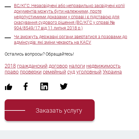
ВС/КГС: Незасвідчені або неправильно засвідчені копії
документів можуть бути належними, проте
недопустимими доказами у справі і є підставою для
скасування судового рішення (ВС/КГС у справі №
904/8549/17 від 11 липня 2018 р.)
Чи зможуть державні органи звертатися з позовами до
адмінсудів: які зміни чекають на КАСУ
Остались вопросы? Обращайтесь!
2018
гражданский
договор
налоги
недвижимость
право
проверки
семейный
суд
уголовный
Украина
Заказать услугу