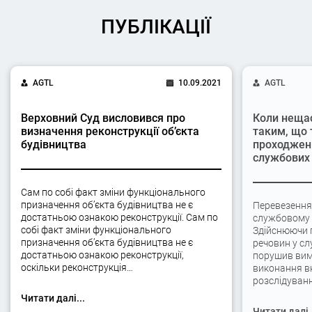
ПУБЛІКАЦІЇ
AGTL
10.09.2021
AGTL
Верховний Суд висловився про
Коли неща
визначення реконструкції об’єкта
таким, що 
будівництва
проходжен
службових 
Сам по собі факт зміни функціонального
призначення об’єкта будівництва не є
Перевезення
достатньою ознакою реконструкції. Сам по
службовому а
собі факт зміни функціонального
Здійснюючи 
призначення об’єкта будівництва не є
речовин у сл
достатньою ознакою реконструкції,
порушив вимо
оскільки реконструкція…
виконання вк
розслідуван
Читати далі...
Читати далі.