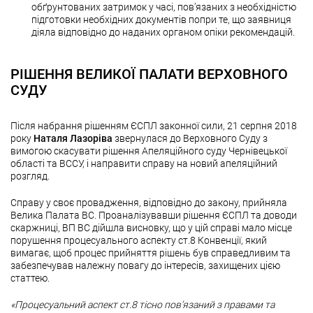
обґрунтованих затримок у часі, пов’язаних з необхідністю
підготовки необхідних документів попри те, що заявниця
діяла відповідно до наданих органом опіки рекомендацій.
РІШЕННЯ ВЕЛИКОЇ ПАЛАТИ ВЕРХОВНОГО
СУДУ
Після набрання рішенням ЄСПЛ законної сили, 21 серпня 2018
року
Наталя Лазоріва
звернулася до Верховного Суду з
вимогою скасувати рішення Апеляційного суду Чернівецької
області та ВССУ, і направити справу на новий апеляційний
розгляд.
Справу у своє провадження, відповідно до закону, прийняла
Велика Палата ВС. Проаналізувавши рішення ЄСПЛ та доводи
скаржниці, ВП ВС дійшла висновку, що у цій справі мало місце
порушення процесуального аспекту ст.8 Конвенції, який
вимагає, щоб процес прийняття рішень був справедливим та
забезпечував належну повагу до інтересів, захищених цією
статтею.
«Процесуальний аспект ст.8 тісно пов’язаний з правами та