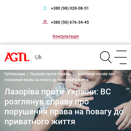
+380 (98) 028-08-51
+380 (50) 676-34-45
Консультація
Uk
Публикации
|
Лазоріва проти України: ВС розглянув справу про
порушення права на повагу до приватного життя
Лазоріва проти України: ВС
розглянув справу про
порушення права на повагу до
приватного життя