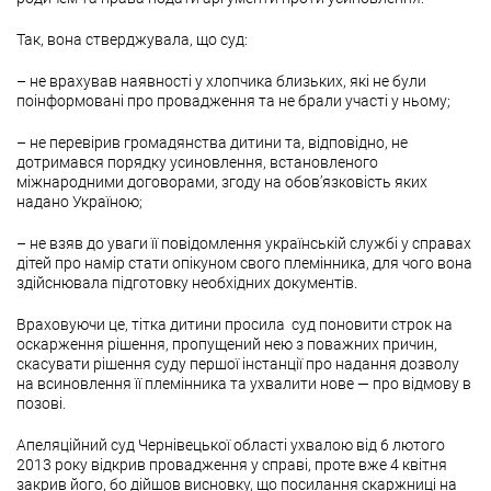
Так, вона стверджувала, що суд:
– не врахував наявності у хлопчика близьких, які не були
поінформовані про провадження та не брали участі у ньому;
– не перевірив громадянства дитини та, відповідно, не
дотримався порядку усиновлення, встановленого
міжнародними договорами, згоду на обов’язковість яких
надано Україною;
– не взяв до уваги її повідомлення українській службі у справах
дітей про намір стати опікуном свого племінника, для чого вона
здійснювала підготовку необхідних документів.
Враховуючи це, тітка дитини просила суд поновити строк на
оскарження рішення, пропущений нею з поважних причин,
скасувати рішення суду першої інстанції про надання дозволу
на всиновлення її племінника та ухвалити нове — про відмову в
позові.
Апеляційний суд Чернівецької області ухвалою від 6 лютого
2013 року відкрив провадження у справі, проте вже 4 квітня
закрив його, бо дійшов висновку, що посилання скаржниці на