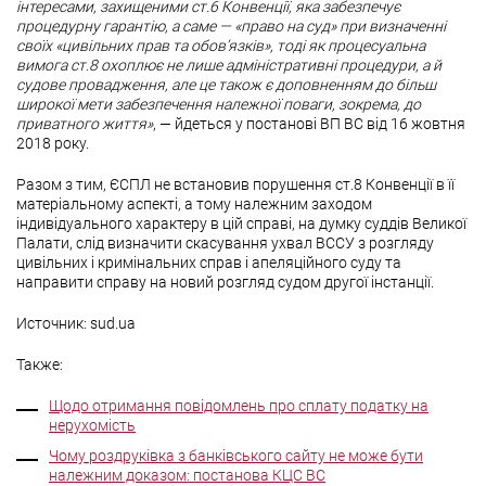
інтересами, захищеними ст.6 Конвенції, яка забезпечує
процедурну гарантію, а саме — «право на суд» при визначенні
своїх «цивільних прав та обов’язків», тоді як процесуальна
вимога ст.8 охоплює не лише адміністративні процедури, а й
судове провадження, але це також є доповненням до більш
широкої мети забезпечення належної поваги, зокрема, до
приватного життя»
, — йдеться у постанові ВП ВС від 16 жовтня
2018 року.
Разом з тим, ЄСПЛ не встановив порушення ст.8 Конвенції в її
матеріальному аспекті, а тому належним заходом
індивідуального характеру в цій справі, на думку суддів Великої
Палати, слід визначити скасування ухвал ВССУ з розгляду
цивільних і кримінальних справ і апеляційного суду та
направити справу на новий розгляд судом другої інстанції.
Источник: sud.ua
Также:
Щодо отримання повідомлень про сплату податку на
нерухомість
Чому роздруківка з банківського сайту не може бути
належним доказом: постанова КЦС ВС