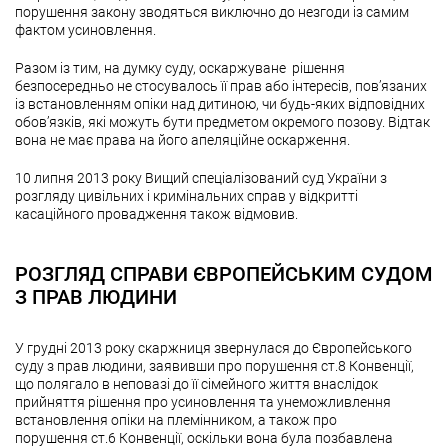
порушення закону зводяться виключно до незгоди із самим
фактом усиновлення.
Разом із тим, на думку суду, оскаржуване рішення
безпосередньо не стосувалось її прав або інтересів, пов’язаних
із встановленням опіки над дитиною, чи будь-яких відповідних
обов’язків, які можуть бути предметом окремого позову. Відтак
вона не має права на його апеляційне оскарження.
10 липня 2013 року Вищий спеціалізований суд України з
розгляду цивільних і кримінальних справ у відкритті
касаційного провадження також відмовив.
РОЗГЛЯД СПРАВИ ЄВРОПЕЙСЬКИМ СУДОМ
З ПРАВ ЛЮДИНИ
У грудні 2013 року скаржниця звернулася до Європейського
суду з прав людини, заявивши про порушення ст.8 Конвенції,
що полягало в неповазі до її сімейного життя внаслідок
прийняття рішення про усиновлення та унеможливлення
встановлення опіки на племінником, а також про
порушення ст.6 Конвенції, оскільки вона була позбавлена