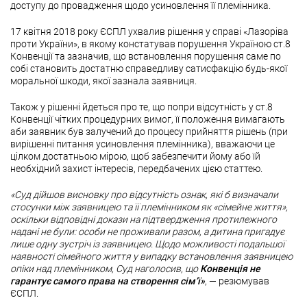
доступу до провадження щодо усиновлення її племінника.
17 квітня 2018 року ЄСПЛ ухвалив рішення у справі «Лазоріва
проти України», в якому констатував порушення Україною ст.8
Конвенції та зазначив, що встановлення порушення саме по
собі становить достатню справедливу сатисфакцію будь-якої
моральної шкоди, якої зазнала заявниця.
Також у рішенні йдеться про те, що попри відсутність у ст.8
Конвенції чітких процедурних вимог, її положення вимагають
аби заявник був залучений до процесу прийняття рішень (при
вирішенні питання усиновлення племінника), вважаючи це
цілком достатньою мірою, щоб забезпечити йому або їй
необхідний захист інтересів, передбачених цією статтею.
«Суд дійшов висновку про відсутність ознак, які б визначали
стосунки між заявницею та її племінником як «сімейне життя»,
оскільки відповідні докази на підтвердження протилежного
надані не були: особи не проживали разом, а дитина пригадує
лише одну зустріч із заявницею. Щодо можливості подальшої
наявності сімейного життя у випадку встановлення заявницею
опіки над племінником, Суд наголосив, що
Конвенція не
гарантує самого права на створення сім’ї»
, — резюмував
ЄСПЛ.