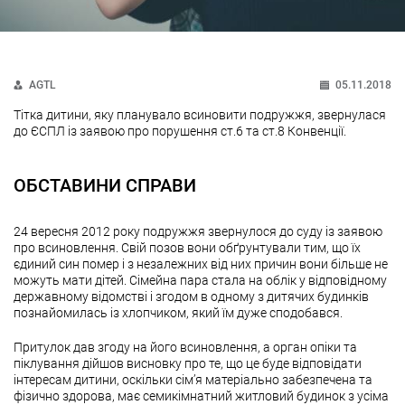
AGTL
05.11.2018
Тітка дитини, яку планувало всиновити подружжя, звернулася
до ЄСПЛ із заявою про порушення ст.6 та ст.8 Конвенції.
ОБСТАВИНИ СПРАВИ
24 вересня 2012 року подружжя звернулося до суду із заявою
про всиновлення. Свій позов вони обґрунтували тим, що їх
єдиний син помер і з незалежних від них причин вони більше не
можуть мати дітей. Сімейна пара стала на облік у відповідному
державному відомстві і згодом в одному з дитячих будинків
познайомилась із хлопчиком, який їм дуже сподобався.
Притулок дав згоду на його всиновлення, а орган опіки та
піклування дійшов висновку про те, що це буде відповідати
інтересам дитини, оскільки сім’я матеріально забезпечена та
фізично здорова, має семикімнатний житловий будинок з усіма