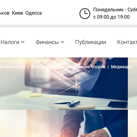
Понедельник - Суб
ьков
Киев
Одесса
с 09:00 до 19:00
Налоги
Финансы
Публикации
Контак
венный спор
|
Досудебное урегулирование споров
|
Медиация