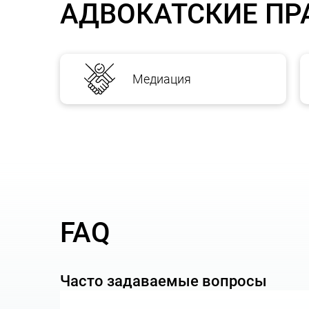
АДВОКАТСКИЕ ПР
Медиация
В ЧЕМ ЗАКЛЮЧАЮТСЯ УСЛУГИ МЕД
Подготовка к проведению переговоров, вк
т.п.;
Вступительное слово нашего медиатора и н
в конструктивном ключе.
Подведение итогов переговоров и заключе
FAQ
Часто задаваемые вопросы