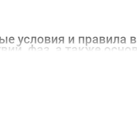
е условия и правила в
вий, фаз, а также осно
пах:
ора,