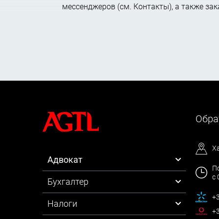
мессенджеров (см. Контакты), а также за
Обра
Х
Адвокат
По
с 
Бухгалтер
+3
Налоги
+3