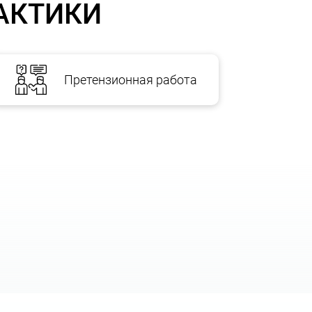
АКТИКИ
Претензионная работа
ИАТОРА НАШЕЙ КОМПАНИИ:
лючающая составление документации, подбор подходящего
епосредственно дебаты сторон. Мы сделаем все, чтобы ст
ние соглашения с соблюдением всех законодательных нор