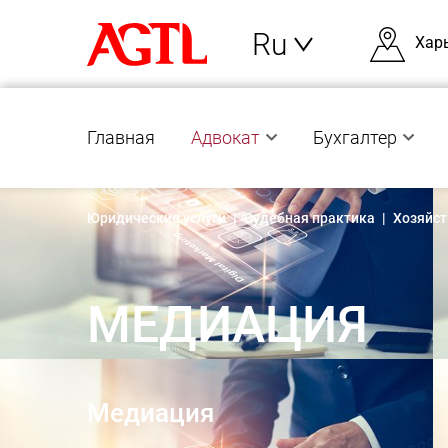
Ru
Хар
Главная
Адвокат
Бухгалтер
Юридические услуги
|
Судебная практика
|
Хозяйст
МЕДИАЦИЯ
Медиация