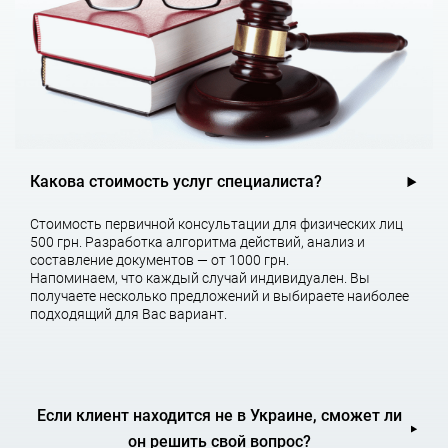
возбуждении в отношении должника процедуры
банкротства.
Представление интересов клиента в
иностранных судах
и
государственных органах в связи с обращением
взыскания на имущество должника.
Консультирование относительно возможности
привлечения к ответственности акционеров должника.
Руководителей или иных лиц, контролирующих должника,
при недостаточности его имущества.
Какова стоимость услуг специалиста?
Независимо от степени участия в проекте наших
Стоимость первичной консультации для физических лиц
иностранных коллег, всю ответственность за работу
500 грн. Разработка алгоритма действий, анализ и
перед Клиентом несем мы.
составление документов — от 1000 грн.
Напоминаем, что каждый случай индивидуален. Вы
Основными причинами неплатежей являются следующие:
получаете несколько предложений и выбираете наиболее
отсутствие необходимого финансирования, смена
подходящий для Вас вариант.
собственника, смена руководящего состава организации,
банкротство, недобросовестность и мошенничество.
Эффективность в вопросах взыскания долгов с юридических
лиц, прежде всего, зависит от финансового состояния
должника. Располагает ли Ваш должник активами,
Если клиент находится не в Украине, сможет ли
достаточными для погашения долга? Финансовое состояние
он решить свой вопрос?
должника устанавливается на основании документированных