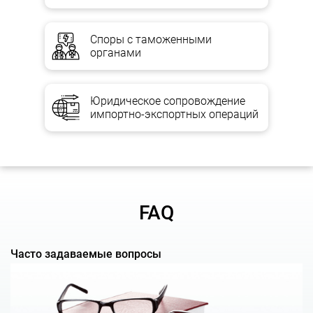
Преимущества услуги
Споры с таможенными
органами
Профессиональные юристы, в багаже которых десятки
выигранных дел в арбитраже;
Юридическое сопровождение
Юридические услуги самого высокого качества;
импортно-экспортных операций
Всесторонняя поддержка специалистов различного
профиля от юристов до аудиторов;
Полная конфиденциальность;
Наши опыт и практика в области арбитражного
разрешения споров подтверждены многолетней работой
на рынке юридических услуг;
FAQ
Совместно с нашими партнерами мы предлагаем
Вам следующие услуги:
Часто задаваемые вопросы
Консультирование по порядку приведения в исполнение
решений судов в интересующем государстве.
Сбор информации о платежеспособности и имуществе
должника. Включая официальные сведения о