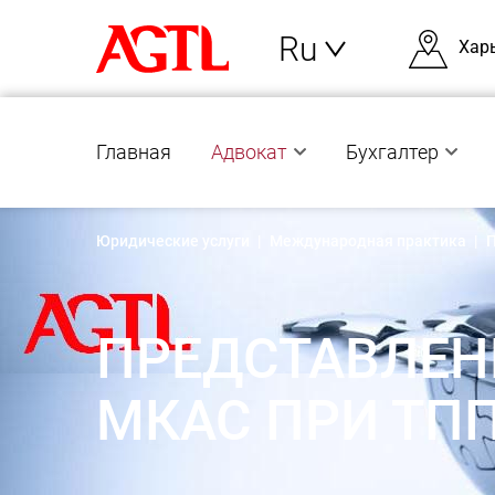
Ru
Хар
Главная
Адвокат
Бухгалтер
Юридические услуги
|
Международная практика
|
П
ПРЕДСТАВЛЕН
МКАС ПРИ ТП