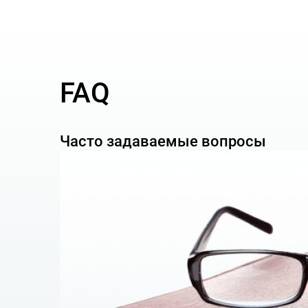
осуществить юридическое сопровождение 
Юридическая компания AGTL имеет положител
Торгово-промышленной палате Украины.
FAQ
Стоимость данной услуги является договорной 
Нынешние хозяйственные отношения диктуют
Часто задаваемые вопросы
субъекты, которые имеют отношения с иност
наличии которой споры между этими участн
суде при Торгово-промышленной палате Украи
Возникают совершенно оправданные вопросы:
Украины? Кто может качественно представ
Украины? Как исполнить решение Международн