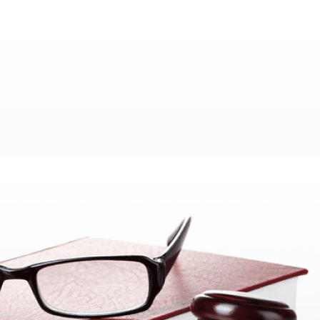
исполнения решения МКАС при ТПП Украины.
ьный опыт по представлению интересов клиентов в Между
и оговаривается с клиентом во время предварительной ко
 клиентам свои условия и предлагают все более сло
ранными контрагентами, указывают в своих договорах
иками хозяйственных отношений подлежат рассмотрению
ны.
 Как обратиться в Международный коммерческий арбит
ить интересы в Международном коммерческом арбитраж
ого коммерческого арбитражного суда при Торгово-пром