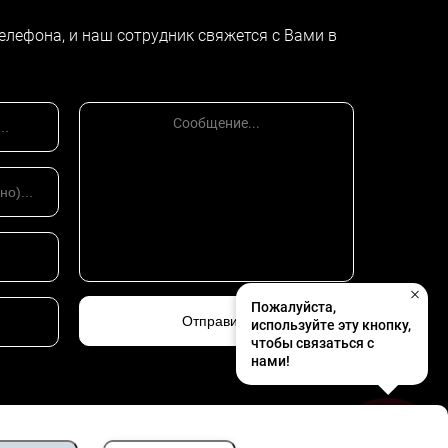
елефона, и наш сотрудник свяжется с Вами в
яется наличие письменного согласия сторон о
льным пунктом в Договоре (в виде арбитражной
 от добровольного исполнения решения МКАС,
иалисты компании AGTL обеспечат организацию
С при ТПП Украины.
чае необходимости – сопроводим процесс
м. И поверьте, Ваши деньги непременно
Пожалуйста,
используйте эту кнопку,
чтобы связаться с
нами!