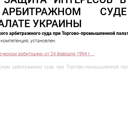
 АРБИТРАЖНОМ СУД
ЛАТЕ УКРАИНЫ
ого арбитражного суда при Торгово-промышленной пала
 компетенция, установлен:
еском арбитраже» от 24 февраля 1994 г. .
;
ом арбитражном суде при Торгово-промышленной пал
о арбитражного суда при Торгово-промышленной палате 
д является самостоятельным постоянно действующим а
тствии с Законом Украины «О международном коммерческо