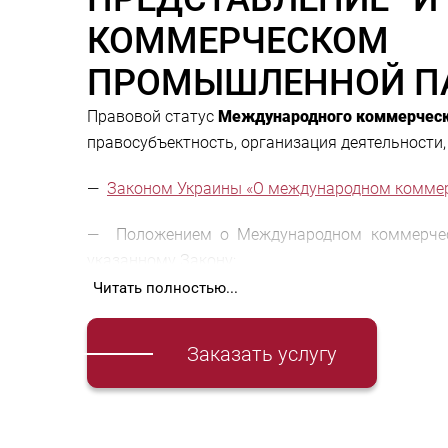
КОММЕРЧЕСКОМ
ПРОМЫШЛЕННОЙ ПА
Правовой статус
Международного коммерческ
правосубъектность, организация деятельности,
—
Законом Украины «О международном коммерч
— Положением о Международном коммерческ
указанному Закону;
Читать полностью...
—
Регламентом Международного коммерческог
Заказать услугу
Международный коммерческий арбитражный су
осуществляющим свою деятельность в соотве
о ІСАС при ТПП Украины.