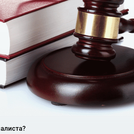
ументы
е право требования (контракты, спецификации, инвойсы
);
скиваемой суммы.
и ТПП Украины;
иалиста?