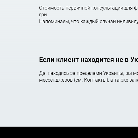
Стоимость первичной консультации для фи
оплата обязательных платежей при обраще
грн.
Напоминаем, что каждый случай индивиду
представление интересов клиента при рассм
получение решения и сопроводительных до
Споры, относящие
Если клиент находится не в У
Да, находясь за пределами Украины, вы 
мессенджеров (см. Контакты), а также за
Споры из договорных и других гражданско-
экономических связей, если коммерческое пред
Споры предприятий с иностранными инвестиц
споры между их участниками, а равно их споры
ОБЯЗАТЕЛЬНОЕ УСЛОВИЕ РАССМОТРЕНИЯ