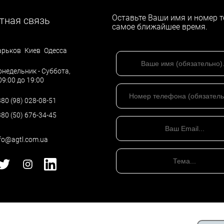
Оставьте Ваши имя и номер т
ра в Международном коммерческом арбитражном суде явл
тная связь
самое ближайшее время.
С. Такое согласие сторон может быть предусмотрено отде
орон.
арьков
Киев
Одесса
недельник - Суббота,
09:00 до 19:00
зательным для исполнения сторонами. В случае отказа
ельным исполнением по местонахождению должника. Спец
80 (98) 028-08-51
направленных на принудительное исполнение решения МКА
80 (50) 676-34-45
овать бизнес, выбрать систему налогооблажения, а в слу
fo@agtl.com.ua
им
,
бухгалтерским
,
налоговым
, а также
финансовым
вопроса
анал публикаций
t.me/AGTLua
1.
Политика конфиденциальности
©
Все права защищены
- 2026