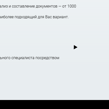
ализ и составление документов — от 1000
аиболее подходящий для Вас вариант.
.
С при ТПП Украины
ьного специалиста посредством
внешнеторговых и иных видов международных
данных на территории Украины, между собой,