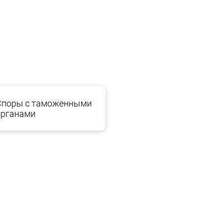
ного суда, порядок исчисления арбитражного
Споры с таможенными
органами
ины;
ие решения Международного коммерческого