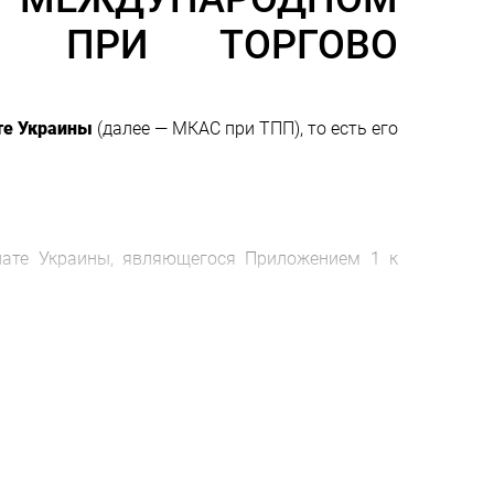
Е ПРИ ТОРГОВО
те Украины
(далее — МКАС при ТПП), то есть его
ате Украины, являющегося Приложением 1 к
Украины.
рбитражным учреждением (третейским судом),
м арбитраже», которым утверждено Положение