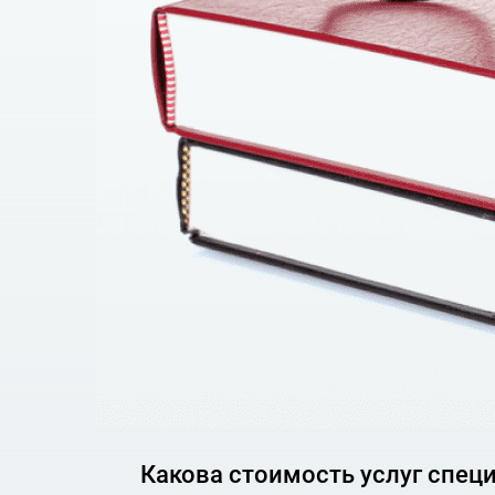
Необходимые док
все имеющиеся документы, подтверждающи
поручения S.W.I.F.T., квитанции, письма и т.д.
выписка из реестра юридических лиц;
доверенность;
Стоимость
Стоимость услуги зависит от размера взы
Вы получите
анализ перспективы обращения в МКАС пр
Какова стоимость услуг спец
подготовка иска для обращения в суд;