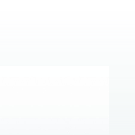
народном коммерческом арбитражном суде при
нсультации.
жные вызовы. Довольно часто хозяйствующие
 так называемую «арбитражную оговорку» при
 в Международном коммерческом арбитражном
ражный суд при Торгово-промышленной палате
ном суде при Торгово-промышленной палате
ышленной палате Украины?