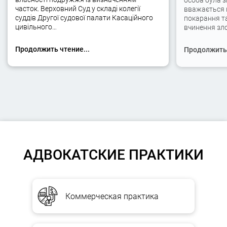
особа була 
часток. Верховний Суд у складі колегії
вважається 
суддів Другої судової палати Касаційного
покарання та
цивільного…
вчинення зло
Продолжить чтение...
Продолжить 
АДВОКАТСКИЕ ПРАКТИКИ
Коммерческая практика