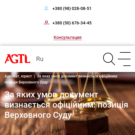
+380 (98) 028-08-51
+380 (50) 676-34-45
Консультация
Ru
Адвокат, юрист
|
За яких умов документ визнається офіційним:
позиція Верховного Суду
За яких умов документ
визнається офіційним: позиція
Верховного Суду