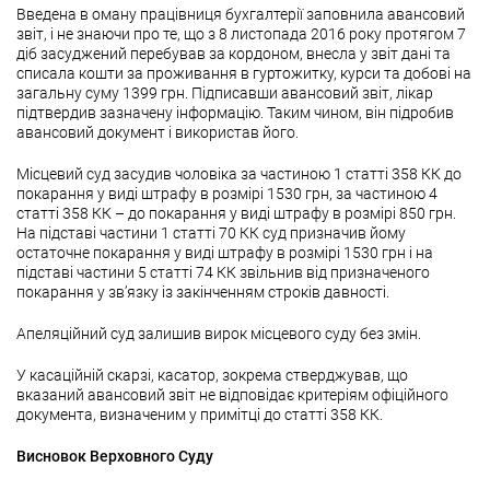
Введена в оману працівниця бухгалтерії заповнила авансовий
звіт, і не знаючи про те, що з 8 листопада 2016 року протягом 7
діб засуджений перебував за кордоном, внесла у звіт дані та
списала кошти за проживання в гуртожитку, курси та добові на
загальну суму 1399 грн. Підписавши авансовий звіт, лікар
підтвердив зазначену інформацію. Таким чином, він підробив
авансовий документ і використав його.
Місцевий суд засудив чоловіка за частиною 1 статті 358 КК до
покарання у виді штрафу в розмірі 1530 грн, за частиною 4
статті 358 КК – до покарання у виді штрафу в розмірі 850 грн.
На підставі частини 1 статті 70 КК суд призначив йому
остаточне покарання у виді штрафу в розмірі 1530 грн і на
підставі частини 5 статті 74 КК звільнив від призначеного
покарання у зв’язку із закінченням строків давності.
Апеляційний суд залишив вирок місцевого суду без змін.
У касаційній скарзі, касатор, зокрема стверджував, що
вказаний авансовий звіт не відповідає критеріям офіційного
документа, визначеним у примітці до статті 358 КК.
Висновок Верховного Суду