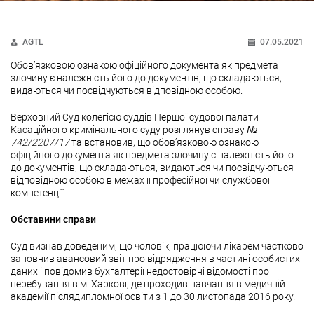
AGTL
07.05.2021
Обов’язковою ознакою офіційного документа як предмета
злочину є належність його до документів, що складаються,
видаються чи посвідчуються відповідною особою.
Верховний Суд колегією суддів Першої судової палати
Касаційного кримінального суду розглянув справу
№
742/2207/17
та встановив, що обов’язковою ознакою
офіційного документа як предмета злочину є належність його
до документів, що складаються, видаються чи посвідчуються
відповідною особою в межах її професійної чи службової
компетенції.
Обставини справи
Суд визнав доведеним, що чоловік, працюючи лікарем частково
заповнив авансовий звіт про відрядження в частині особистих
даних і повідомив бухгалтерії недостовірні відомості про
перебування в м. Харкові, де проходив навчання в медичній
академії післядипломної освіти з 1 до 30 листопада 2016 року.