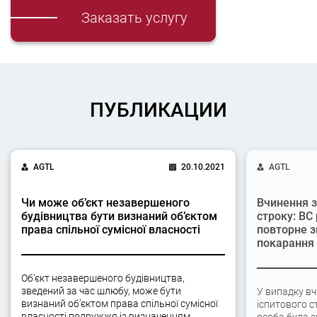
Заказать услугу
ПУБЛИКАЦИИ
AGTL
20.10.2021
AGTL
Чи може об’єкт незавершеного
Вчинення з
будівництва бути визнаний об’єктом
строку: ВС
права спільної сумісної власності
повторне з
покарання
Об’єкт незавершеного будівництва,
зведений за час шлюбу, може бути
У випадку вч
визнаний об’єктом права спільної сумісної
іспитового с
власності подружжя із визначенням