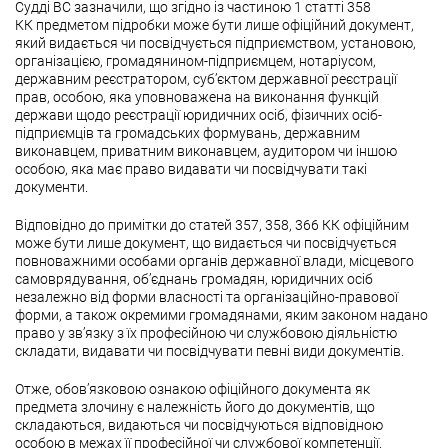
Судді ВС зазначили, що згідно із частиною 1 статті 358
КК предметом підробки може бути лише офіційний документ,
який видається чи посвідчується підприємством, установою,
організацією, громадянином-підприємцем, нотаріусом,
державним реєстратором, суб’єктом державної реєстрації
прав, особою, яка уповноважена на виконання функцій
держави щодо реєстрації юридичних осіб, фізичних осіб-
підприємців та громадських формувань, державним
виконавцем, приватним виконавцем, аудитором чи іншою
особою, яка має право видавати чи посвідчувати такі
документи.
Відповідно до примітки до статей 357, 358, 366 КК офіційним
може бути лише документ, що видається чи посвідчується
повноважними особами органів державної влади, місцевого
самоврядування, об’єднань громадян, юридичних осіб
незалежно від форми власності та організаційно-правової
форми, а також окремими громадянами, яким законом надано
право у зв’язку з їх професійною чи службовою діяльністю
складати, видавати чи посвідчувати певні види документів.
Отже, обов’язковою ознакою офіційного документа як
предмета злочину є належність його до документів, що
складаються, видаються чи посвідчуються відповідною
особою в межах її професійної чи службової компетенції.