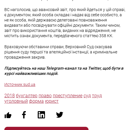
ВС наголосив, що авансовий звіт, про який йдеться у цій справі,
є документом, який особа складає і надає від себе особисто, а
не як особа, якій державою делеговані повноваження
видавати або посвідчувати офіційні документи. Таким чином,
звіт про використання коштів, виданих на відрядження, не
містить ознак документа, передбаченого статтею 358 КК.
Враховуючи обставини справи, Верховний Суд скасував
рішення суду першої та апеляційної інстанції, а кримінальне
провадження закрив.
Підписуйтесь на наш Telegram-канал та на Twitter, щоб бути в
курсі найважливіших подій.
Источник sud.ua
2018
бухгалтер
право
преступление
суд
труд
уголовный
форма
юрист