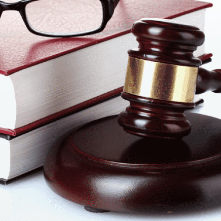
, которые предусмотрены Конвенцией ;
ре обращения в ЕСПЧ;
ктике в ЕСПЧ;
одя из вашей ситуации;
уемых для обращения в суд и ведения дела;
 рассмотрения дела;