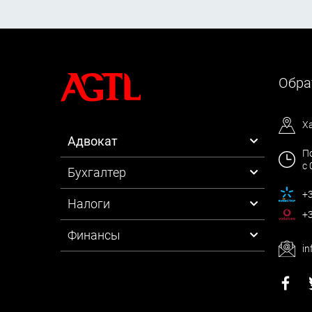
Обра
Х
Адвокат
По
с 
Бухгалтер
+3
Налоги
+3
Финансы
in