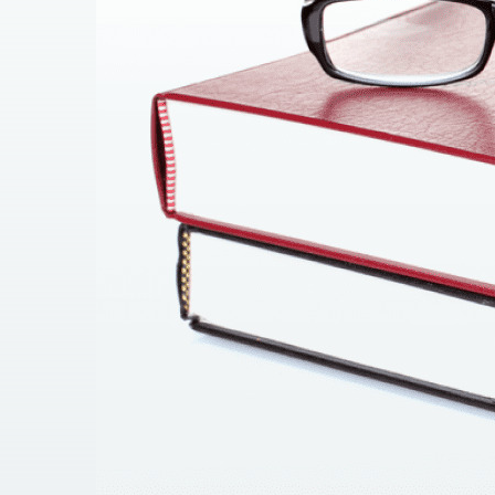
Наши услуги
консультация юриста по правам и свободам
консультация непосредственно по процеду
консультация по правоприменительной пра
оценка перспектив для обращения в суд исх
подготовка всех основных документов, треб
представление ваших интересов в процессе
содействие в исполнении решения суда.