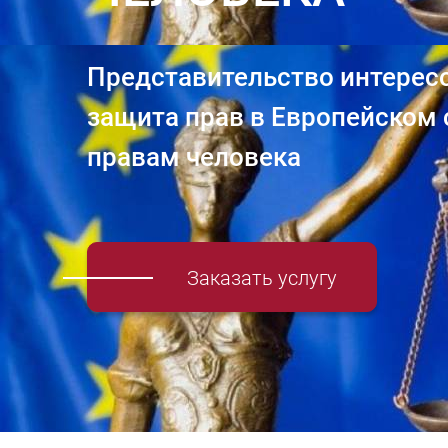
Представительство интерес
защита прав в Европейском 
правам человека
Заказать услугу