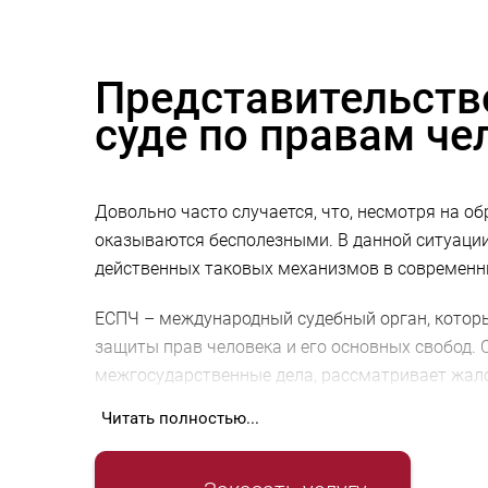
Представительств
суде по правам че
Довольно часто случается, что, несмотря на о
оказываются бесполезными. В данной ситуаци
действенных таковых механизмов в современны
ЕСПЧ – международный судебный орган, котор
защиты прав человека и его основных свобод. 
межгосударственные дела, рассматривает жал
Европейской конвенции по правам человека л
Читать полностью...
Украина также является участником Европейск
Следовательно, она обязана соблюдать и в си