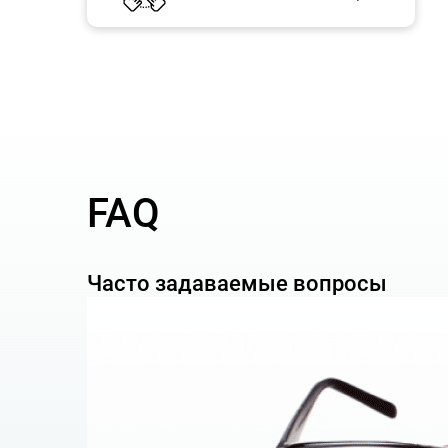
жалоба является допустимой, а требовани
КОМПАНИЯ AGTL ПРИ ОБРАЩЕНИИ В
устанавливают приемлемость оснований дл
изучают прецедентную практику Европейско
FAQ
квалифицируют нарушение Ваших прав 
формулирования требований жалобы;
составляют и подают заявление в Ваших ин
Часто задаваемые вопросы
осуществляют переписку с Европейским 
Правительства государства-ответчика;
сопровождают исполнение решения Европей
предпринимают дополнительные меры защ
правам человека.