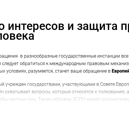
о интересов и защита п
ловека
бращения в разнообразные государственные инстанции все
и следует обратиться к международным правовым механиз
х условиях, разумеется, станет ваше обращение в
Европей
ый учрежден государствами, участвующими в Совете Евро
Он охватывает вопросы, которые относятся к толкованию, 
обы частных лиц. Таким образом, ЕСПЧ может рассматрива
юбыми её участниками.
ой конвенции по правам человека, подписаны и ратифици
лу возможностей обеспечивать соблюдение остальными пра