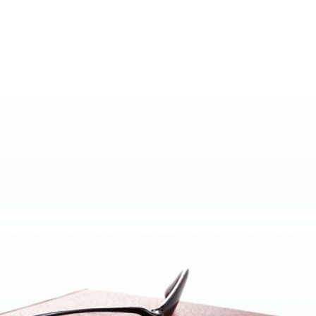
я отвечают средствам конвенциальной защиты.
 ЕВРОПЕЙСКИЙ СУД ПО ПРАВАМ ЧЕЛОВЕКА В 
я обращения в Европейский суд по правам человека;
го суда по правам человека в отношении Вашего дела;
в соответствии с Конвенцией и предлагают варианты
тересах в Европейский суд по правам человека;
судом по правам человека в Ваших интересах, в том 
ского суда по правам человека в национальной юрисдикц
иты Ваших прав в пределах национальной юрисдикции 