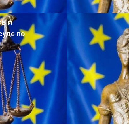
ов и
суде по