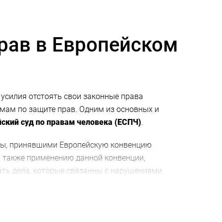
рав в Европейском
 усилия отстоять свои законные права
мам по защите прав. Одним из основных и
ский суд по правам человека (ЕСПЧ)
.
пы, принявшими Европейскую конвенцию
а также применению данной конвенции,
ть дела, которые связанны с нарушениями
рованы соответствующие протоколы.
в и свобод, которые предусмотрены