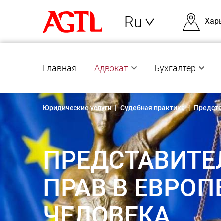
Ru
Хар
Главная
Адвокат
Бухгалтер
Юридические услуги
|
Судебная практика
|
Предста
ПРЕДСТАВИТЕ
ПРАВ В ЕВРО
ЧЕЛОВЕКА