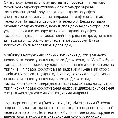
Суть спору полягає в тому, що під час проведення планової
перевірки надрокористувача Держгеонадра України
встановлено деякі порушення законодавства у сфері
спеціального користування надрами, які зафіксовані в акті
перевірки. На підставі цього акта перевірки Держгеонадра
України складено припис, яким відповідачу надано строк для
усунення виявлених порушень законодавства у сфері
надрокористування, а також прийнято рішення про зупинення
дії наданого підприємству спеціального дозволу. Вказані
документи були направлені відповідачу.
У зв`язку з неусуненням причин зупинення дії спеціального
дозволу на користування надрами Держгеонадра України було
направлено підприємству лист щодо надання згоди/незгоди на
припинення права користування надрами у 15-денний строк.
Оскільки інформації щодо згоди на анулювання спеціального
дозволу на користування надрами до Держгеонадра не
надходило, позивач звернувся з позовною заявою до суду про
припинення права користування надрами шляхом анулювання
спеціального дозволу на користування надрами.
Суди першої та апеляційної інстанцій адміністративний позов
задовольнили, виходячи з того, що в ході проведення планової
перевірки органом Держгеонадра було виявлено ряд порушень
відповідача, в тому числі невиконання окремих положень