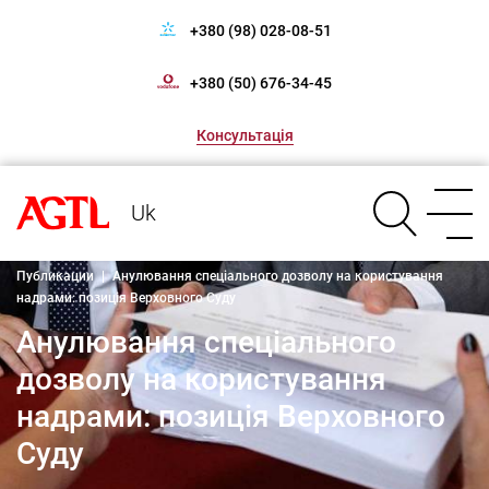
+380 (98) 028-08-51
+380 (50) 676-34-45
Консультація
Uk
Публикации
|
Анулювання спеціального дозволу на користування
надрами: позиція Верховного Суду
Анулювання спеціального
дозволу на користування
надрами: позиція Верховного
Суду