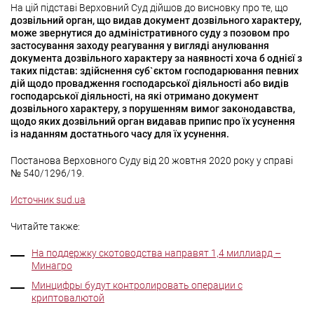
На цій підставі Верховний Суд дійшов до висновку про те, що
дозвільний орган, що видав документ дозвільного характеру,
може звернутися до адміністративного суду з позовом про
застосування заходу реагування у вигляді анулювання
документа дозвільного характеру
за наявності хоча б однієї з
таких підстав: здійснення суб`єктом господарювання певних
дій щодо провадження господарської діяльності або видів
господарської діяльності, на які отримано документ
дозвільного характеру, з порушенням вимог законодавства,
щодо яких дозвільний орган видавав припис про їх усунення
із наданням достатнього часу для їх усунення.
Постанова Верховного Суду від 20 жовтня 2020 року у справі
№ 540/1296/19.
Источник sud.ua
Читайте также:
На поддержку скотоводства направят 1,4 миллиард –
Минагро
Минцифры будут контролировать операции с
криптовалютой