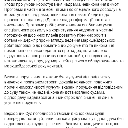
Угоди про умови користування надрами, невиконання вимог
Програми в частині внесення змін до спеціального дозволу на
користування надрами; невиконання вимог Угоди щодо
щорічного надання до Держгеонадр інформації про стан
виконання Програми робіт; невиконання особливих умов
спеціального дозволу на користування надрами в частині
погодження щорічних планів розвитку гірничих робіт з
органами Держгірпромнагляду, ведення маркшейдерських
робіт відповідно до нормативних документів та виконання
вимог чинного законодавства про надра, встановлено
відсутність планів розвитку гірничих робіт, погоджених у
встановленому порядку, маркшейдерського обслуговування та
маркшейдерської документації.
Вказані порушення також не були усунені відповідачем у
визначені позивачем строки, доказів наявності поважних
причин неможливості усунути вказані порушення відповідачем
до суду також не надані, хоча як встановлено судами,
відповідачу надавався значний строк для вчинення дій на
усунення порушень.
Верховний Суд погодився з такими висновками судів
попередніх інстанцій, залишив касаційну скаргу відповідача без
задоволення, а судові рішення – без змін, виходячи з того, що