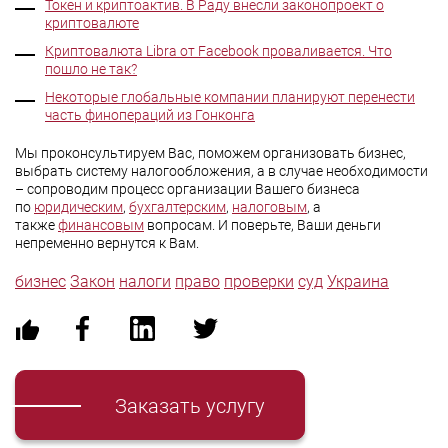
Токен и криптоактив. В Раду внесли законопроект о
криптовалюте
Криптовалюта Libra от Facebook проваливается. Что
пошло не так?
Некоторые глобальные компании планируют перенести
часть финопераций из Гонконга
Мы проконсультируем Вас, поможем организовать бизнес,
выбрать систему налогообложения, а в случае необходимости
– сопроводим процесс организации Вашего бизнеса
по
юридическим
,
бухгалтерским
,
налоговым
, а
также
финансовым
вопросам. И поверьте, Ваши деньги
непременно вернутся к Вам.
бизнес
Закон
налоги
право
проверки
суд
Украина
Заказать услугу