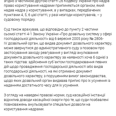
згідно з частиною другою статті 26 Кодексу України про надра
право користування надрами припиняється органом, який
надав надра у користування, а у випадках, передбачених
пунктами 4, 5, 6 цієї статті, у разі незгоди користувачів, – у
судовому порядку.
Суд також врахував, що відповідно до пункту 2 частини
сьомої статті 4-1 Закону України «Про дозвільну систему у сфері
господарської діяльності» від 6 вересня 2005 року № 2806-
IV дозвільний орган, що видав документ дозвільного характеру,
може звернутися до адміністративного суду з позовом про
застосування заходу реагування у вигляді анулювання
документа дозвільного характеру за наявності хоча б однієї з
таких підстав: здійснення суб`єктом господарювання певних
дій щодо провадження господарської діяльності або видів
господарської діяльності, на які отримано документ
дозвільного характеру, з порушенням вимог законодавства,
щодо яких дозвільний орган видавав припис про їх усунення із
наданням достатнього часу для їх усунення.
З огляду на наведені правові норми, суд касаційної інстанції
відхилив доводи касаційної скарги про те, що суди позбавлені
повноважень анульовувати спеціальні дозволи на
користування надрами.