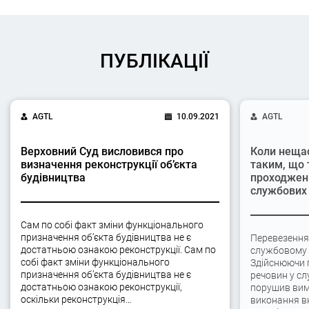
ПУБЛІКАЦІЇ
AGTL
10.09.2021
AGTL
Верховний Суд висловився про
Коли неща
визначення реконструкції об’єкта
таким, що 
будівництва
проходжен
службових 
Сам по собі факт зміни функціонального
призначення об’єкта будівництва не є
Перевезення
достатньою ознакою реконструкції. Сам по
службовому а
собі факт зміни функціонального
Здійснюючи 
призначення об’єкта будівництва не є
речовин у сл
достатньою ознакою реконструкції,
порушив вимо
оскільки реконструкція…
виконання вк