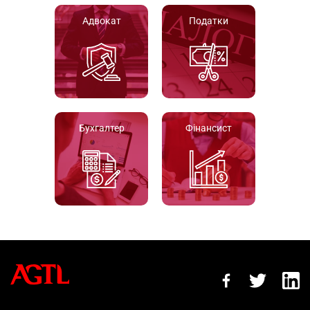
Адвокат
Податки
Бухгалтер
Фінансист