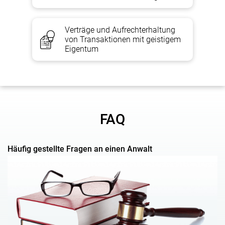
erweitern.
Verträge und Aufrechterhaltung
von Transaktionen mit geistigem
Extras
Eigentum
Aufrechterhaltung von Transaktionen mit Urheberrechten und
verwandten Schutzrechte
n;
Beilegung von Streitigkeiten über geistiges Eigent
um
FAQ
Eintragung von Marken im Zollregister;
Schutz des Urheberrechts und verwandter Rechte;
Franchise;
Häufig gestellte Fragen an einen Anwalt
Herstellungsgeheimnisse (Know-how);
Internationale Patentierun
g;
Domainnamen (Registrierung und Streitbeilegung);
Umfassende Beratung zum Schutz geistigen Eigentums in der
Informationstechnologie;