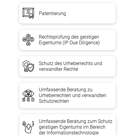
Analyse von Perspektiven und Entwicklung der besten Lösung;
Patentierung
Vorbereitung eines internationalen Antrags auf Eintragung
dieser Fazilität;
Einreichung einer internationalen Anmeldung bei Rospatent
und Änderung;
Rechtsprüfung des geistigen
Verfolgung des Fortschritts des internationalen
Eigentums (IP Due Diligence)
Kompetenzbüros der Weltorganisation für geistiges Eigentum;
Gegebenenfalls , die Entscheidungen der Rospatent-Beamten
anfechten;
Schutz des Urheberrechts und
verwandter Rechte
Erhalt eines Patentdokuments.
SIE ERHALTEN:
Umfassende Beratung zu
Urheberrechten und verwandten
Schutzrechten
Strafverfolgungsdokumente – Patente für Erfindungen oder
nützliches Modell mehrerer Länder;
ein neuer immaterieller Vermögenswert, der die
Umfassende Beratung zum Schutz
Wettbewerbsfähigkeit und Investitionsattraktivität des
geistigen Eigentums im Bereich
Unternehmens auf dem Markt erhöhen wird. Sie werden in der
der Informationstechnologie
Lage sein, den Markt für Waren oder Dienstleistungen zu