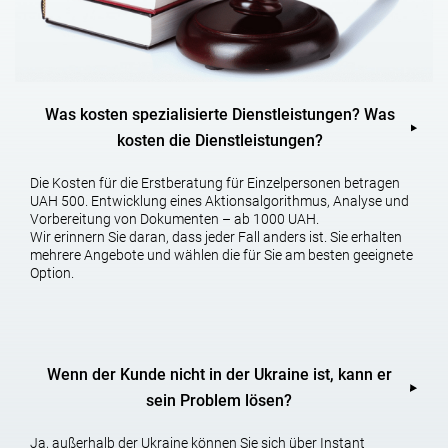
Internationale Markenregistrierung;
Patentierung
;
Rechtsprüfung des geistigen Eigentums (IP Due Diligence)
;
Markenregistrierung
.
Was kosten spezialisierte Dienstleistungen? Was
Wenn Sie vermuten, dass Ihre Rechte verletzt werden, können Sie
kosten die Dienstleistungen?
sich a
n unsere Spezialisten – Anwälte und Anwälte – wenden
.
Wir führen eine vorläufige Analyse der Verletzung durch und
bieten Ihnen die besten Möglichkeiten zum Schutz Ihrer Rechte.
Die Kosten für die Erstberatung für Einzelpersonen betragen
UAH 500. Entwicklung eines Aktionsalgorithmus, Analyse und
Vorbereitung von Dokumenten – ab 1000 UAH.
Wir erinnern Sie daran, dass jeder Fall anders ist. Sie erhalten
mehrere Angebote und wählen die für Sie am besten geeignete
Option.
Wenn der Kunde nicht in der Ukraine ist, kann er
sein Problem lösen?
Ja, außerhalb der Ukraine können Sie sich über Instant