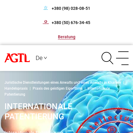
+380 (98) 028-08-51
+380 (50) 676-34-45
Beratung
De
Juristische Dienstleistungen eines Anwalts und eines Anwalts in Kharkov
|
Handelspraxis
|
Praxis des geistigen Eigentums
|
Internationale
Patentierung
INTERNATIONALE
PATENTIERUNG
Internationale Patentierung