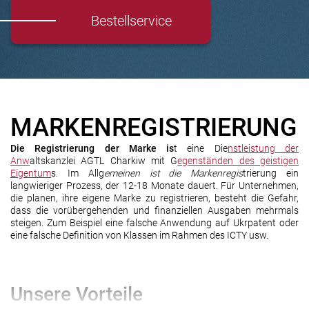
Bestellservice
MARKENREGISTRIERUNG
Die Registrierung der Marke is
t eine Die
nstleistung der
Anw
altskanzlei AGTL Charkiw mit G
egenständen des geistigen
Eigentum
s. Im Allg
emeinen ist die Markenregis
trierung ein
langwieriger Prozess, der 12-18 Monate dauert. Für Unternehmen,
die planen, ihre eigene Marke zu registrieren, besteht die Gefahr,
dass die vorübergehenden und finanziellen Ausgaben mehrmals
steigen. Zum Beispiel eine falsche Anwendung auf Ukrpatent oder
eine falsche Definition von Klassen im Rahmen des ICTY usw.
Unsere Vorteile