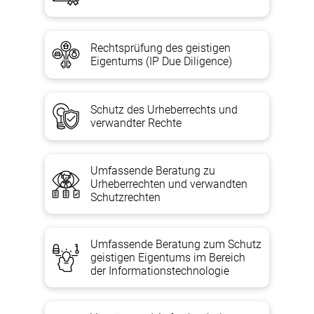
Das Ukrpatent führt eine förmliche Prüfung und Prüfung der
als Marke deklarierten Bezeichnung durch.
Ist die Prüfung positiv, erhält der Anmelder eine
Rechtsprüfung des geistigen
Markenregistrierungsbescheinigung.
Eigentums (IP Due Diligence)
ANMELDEDATEN DER MARKE
Schutz des Urheberrechts und
verwandter Rechte
Individuell bestimmt.
Umfassende Beratung zu
Urheberrechten und verwandten
Extras
Schutzrechten
Aufrechterhaltung von Transaktionen mit Urheberrechten und
Umfassende Beratung zum Schutz
verwandten Schutzrechte
n;
geistigen Eigentums im Bereich
Beilegung von Streitigkeiten über geistiges Eigent
um
der Informationstechnologie
Eintragung von Marken im Zollregister;
Schutz des Urheberrechts und verwandter Rechte;