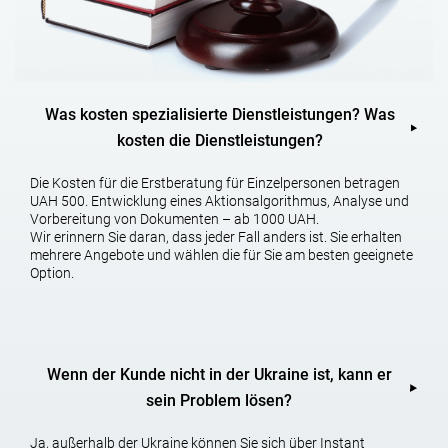
Abspielen und kopieren
Verteilung der Arbeit;
Einfuhr von Kopien des Werks;
Übersetzung des Werkes;
Öffentliche Ausstellung, Reproduktion und Darstellung des Werkes;
Was kosten spezialisierte Dienstleistungen? Was
Korrektur, Ergänzung und Überarbeitung der Arbeit;
kosten die Dienstleistungen?
Öffentlich-rechtliche Übertragung des Werkes.
– Vermietung eines Werkes
Die Kosten für die Erstberatung für Einzelpersonen betragen
Diese Liste ist nicht erschöpfend.
UAH 500. Entwicklung eines Aktionsalgorithmus, Analyse und
Vorbereitung von Dokumenten – ab 1000 UAH.
Wir erinnern Sie daran, dass jeder Fall anders ist. Sie erhalten
WARNMARKIERUNGEN
mehrere Angebote und wählen die für Sie am besten geeignete
Option.
Um ihr Urheberrecht zu melden, hat der Autor oder der
Urheberrechtsinhaber, dem das Eigentumsrecht verliehen wurde,
das Recht, die entsprechenden Markierungen auf den Kopien des
Werkes zu kennzeichnen, ein Zeichen des Urheberrechtsschutzes,
Wenn der Kunde nicht in der Ukraine ist, kann er
der aus drei Elementen besteht:
sein Problem lösen?
Ein Zeichen der © (Urheberrecht);
Der Name des Urheberrechtsinhabers
Ja, außerhalb der Ukraine können Sie sich über Instant