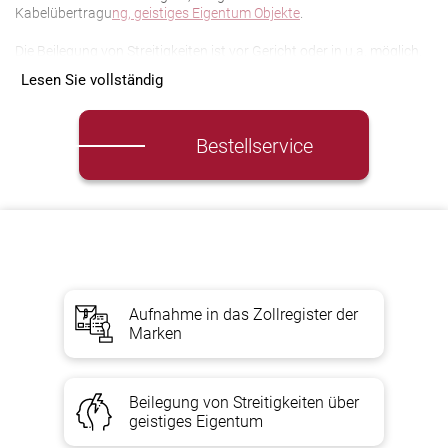
Kabelübertragu
ng, geistiges Eigentum Objekte
.
Die Beilegung von Streitigkeiten ist vor Gericht oder in u.a. möglich.
Lesen Sie vollständig
Unsere Vorteile
Bestellservice
Rechts
anwälte arbeiten im IP-Schutz;
Geschwindigkeit bei der Bereitstellung der notwendigen
Informationen
Erfolgreiche Vermittlungserfahrung bei Verletzungen des
geistigen Eigentums;
Aufnahme in das Zollregister der
Wirksamer Schutz der Interessen der Mandanten vor Gericht
Marken
und anderen öffentlichen Einrichtungen;
Ein individueller Ansatz für die Bildung eines Pakets von
Schutzdiensten;
Beilegung von Streitigkeiten über
flexibler Ansatz bei der Bezahlung von Dienstleistungen: Sie
geistiges Eigentum
können Dienstleistungen pauschal, stufenweise bezahlen und