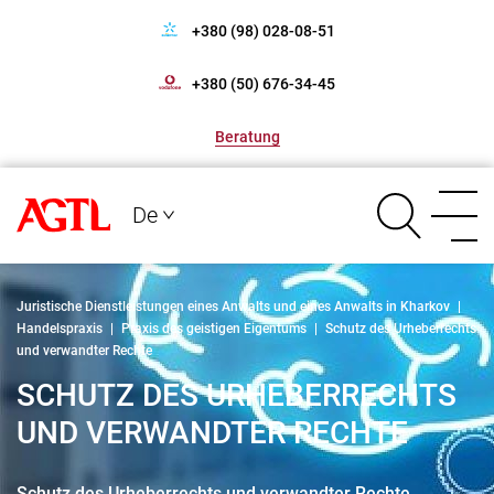
+380 (98) 028-08-51
+380 (50) 676-34-45
Beratung
De
Juristische Dienstleistungen eines Anwalts und eines Anwalts in Kharkov
|
Handelspraxis
|
Praxis des geistigen Eigentums
|
Schutz des Urheberrechts
und verwandter Rechte
SCHUTZ DES URHEBERRECHTS
UND VERWANDTER RECHTE
Schutz des Urheberrechts und verwandter Rechte