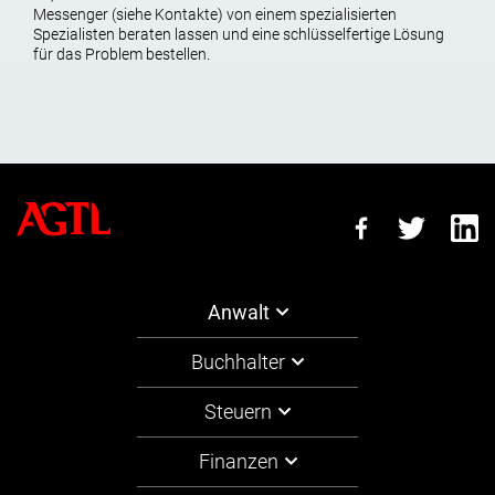
Das Jahr der ersten Veröffentlichung des Werkes.
Messenger (siehe Kontakte) von einem spezialisierten
Spezialisten beraten lassen und eine schlüsselfertige Lösung
für das Problem bestellen.
Kundenservice-Ergebnis
Anerkennung der einschlägigen Urheberrechte und
verwandten Schutzrechte für Antragsteller;
Unterdrückung von Urheberrechtsverletzungen und
Verletzungen verwandter Rechte;
Entfernen von Raubkopien und Verhinderung einer erneuten
Veröffentlichung im Internet;
Anwalt
Schaffung von Bedingungen, um eine erneute Verletzung der
Rechte und Interessen der Antragsteller zu verhindern;
Buchhalter
Rückforderung oder Schäden.
Steuern
ZEIT
Finanzen