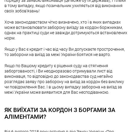
порядку за заявою виконавця (це може бути держава), і тільки
в тому випадку, якщо позичальник ухиляється від виконання
своїх зобов’язань!
Хоча законодавством чітко визначено, хто і в яких випадках
може встановлювати заборону виїзду за кордон боржникам,
однак на практиці суди не завжди дотримуються встановлених
норм.
Якщо у Вас є кредит і час від часу Ви допускаєте прострочення,
то заборони на виїзд за межі України боятися не варто.
Якщо по Вашому кредиту є рішення суду на стягнення
заборгованості, і Ви неодноразово отримували лист від
виконавця, то відповідно до законодавства суд негайно
розглядає заяву про заборону на виїзд за кордон без виклику
чи повідомлення Вас. І в цьому випадку заборона на виїзд за
межі України може виявитися для Вас несподіванкою.
ЯК ВИЇХАТИ ЗА КОРДОН З БОРГАМИ ЗА
АЛІМЕНТАМИ?
Від 6 лютого 2018 року вступив в дію Закон України «Про