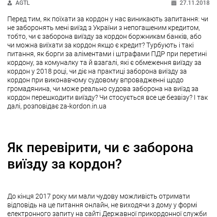
AGTL
27.11.2018
Перед тим, як поїхати за кордон у нас виникають запитання: чи
не заборонять мені виїзд з України з непогашеним кредитом,
тобто, чи є заборона виїзду за кордон боржникам банків, або
чи можна виїхати за кордон якщо є кредит? Турбують і такі
питання, як борги за аліментами і штрафами ПДР при перетині
кордону, за комуналку та й взагалі, які є обмеження виїзду за
кордон у 2018 році, чи діє на практиці заборона виїзду за
кордон при виконавчому судовому впровадженні щодо
громадянина, чи може реально судова заборона на виїзд за
кордон перешкодити виїзду? Чи стосується все це безвізу? І так
далі, розповідає za-kordon.in.ua
Як перевірити, чи є заборона
виїзду за кордон?
До кінця 2017 року ми мали чудову можливість отримати
відповідь на це питання онлайн, не виходячи з дому у формі
електронного запиту на сайті Державної прикордонної служби