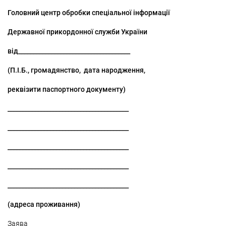
Головний центр обробки спеціальної інформації
Державної прикордонної служби України
від_____________________________________
(П.І.Б., громадянство, дата народження,
реквізити паспортного документу)
________________________________________
________________________________________
________________________________________
________________________________________
________________________________________
(адреса проживання)
Заява