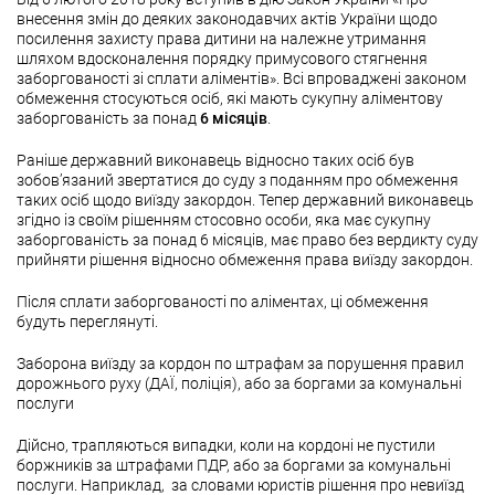
внесення змін до деяких законодавчих актів України щодо
посилення захисту права дитини на належне утримання
шляхом вдосконалення порядку примусового стягнення
заборгованості зі сплати аліментів». Всі впроваджені законом
обмеження стосуються осіб, які мають сукупну аліментову
заборгованість за понад
6 місяців
.
Раніше державний виконавець відносно таких осіб був
зобов’язаний звертатися до суду з поданням про обмеження
таких осіб щодо виїзду закордон. Тепер державний виконавець
згідно із своїм рішенням стосовно особи, яка має сукупну
заборгованість за понад 6 місяців, має право без вердикту суду
прийняти рішення відносно обмеження права виїзду закордон.
Після сплати заборгованості по аліментах, ці обмеження
будуть переглянуті.
Заборона виїзду за кордон по штрафам за порушення правил
дорожнього руху (ДАЇ, поліція), або за боргами за комунальні
послуги
Дійсно, трапляються випадки, коли на кордоні не пустили
боржників за штрафами ПДР, або за боргами за комунальні
послуги. Наприклад, за словами юристів рішення про невиїзд