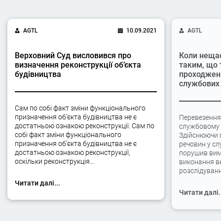
AGTL
10.09.2021
AGTL
Верховний Суд висловився про
Коли неща
визначення реконструкції об’єкта
таким, що 
будівництва
проходжен
службових 
Сам по собі факт зміни функціонального
призначення об’єкта будівництва не є
Перевезення
достатньою ознакою реконструкції. Сам по
службовому а
собі факт зміни функціонального
Здійснюючи 
призначення об’єкта будівництва не є
речовин у сл
достатньою ознакою реконструкції,
порушив вимо
оскільки реконструкція…
виконання вк
розслідуван
Читати далі...
Читати далі.