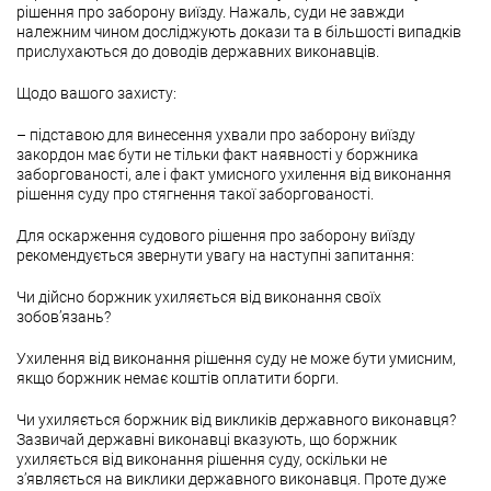
рішення про заборону виїзду. Нажаль, суди не завжди
належним чином досліджують докази та в більшості випадків
прислухаються до доводів державних виконавців.
Щодо вашого захисту:
– підставою для винесення ухвали про заборону виїзду
закордон має бути не тільки факт наявності у боржника
заборгованості, але і факт умисного ухилення від виконання
рішення суду про стягнення такої заборгованості.
Для оскарження судового рішення про заборону виїзду
рекомендується звернути увагу на наступні запитання:
Чи дійсно боржник ухиляється від виконання своїх
зобов’язань?
Ухилення від виконання рішення суду не може бути умисним,
якщо боржник немає коштів оплатити борги.
Чи ухиляється боржник від викликів державного виконавця?
Зазвичай державні виконавці вказують, що боржник
ухиляється від виконання рішення суду, оскільки не
з’являється на виклики державного виконавця. Проте дуже