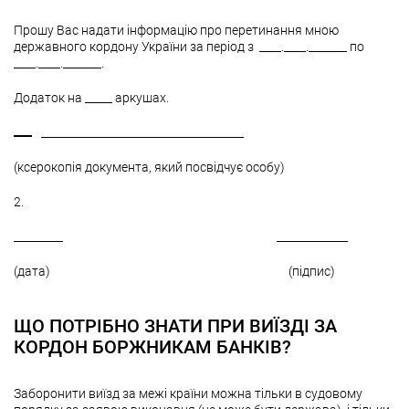
Прошу Вас надати інформацію про перетинання мною
державного кордону України за період з ____.____._______ по
____.____._______.
Додаток на _____ аркушах.
_____________________________________
(ксерокопія документа, який посвідчує особу)
2.
_________ _____________
(дата) (підпис)
ЩО ПОТРІБНО ЗНАТИ ПРИ ВИЇЗДІ ЗА
КОРДОН БОРЖНИКАМ БАНКІВ?
Заборонити виїзд за межі країни можна тільки в судовому