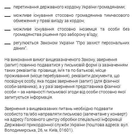
перетинання державного кордону України громадянами;
можливе існування стосовно громадянина тимчасового
обмеження у праві виїзду за кордон;
можливе існування стосовно іноземця та особи без
громадянства рішення про заборону в’їзду;
регулюється Законом України “Про захист персональних
даних”.
На виконання вимог вищезазначеного Закону, звернення
(запит) повинно подаватися у письмовій формі із зазначенням
таких реквізитів: прізвище, ім’я та по батькові, місце
проживання (місце перебування), реквізити документа, що
посвідчує особу, яка подає звернення (запит) (для фізичної
особи-заявника), а у разі звернення представника фізичної
особи – за наявності письмової згоди від особи стосовно якої
запитується інформація.
Звернення з вищевказаних питань необхідно подавати
особисто та/або направляти письмово (запечатане у конверт)
на адресу Головного центру обробки спеціальної інформації
Державної прикордонної служби України (поштова адреса: вул.
Володимирська, 26, м. Київ, 01601).