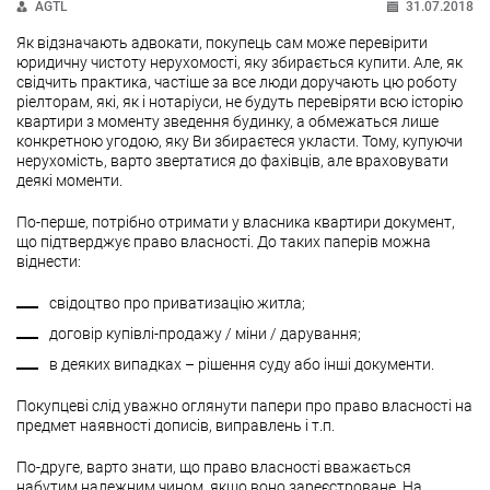
AGTL
31.07.2018
Як відзначають адвокати, покупець сам може перевірити
юридичну чистоту нерухомості, яку збирається купити. Але, як
свідчить практика, частіше за все люди доручають цю роботу
ріелторам, які, як і нотаріуси, не будуть перевіряти всю історію
квартири з моменту зведення будинку, а обмежаться лише
конкретною угодою, яку Ви збираєтеся укласти. Тому, купуючи
нерухомість, варто звертатися до фахівців, але враховувати
деякі моменти.
По-перше, потрібно отримати у власника квартири документ,
що підтверджує право власності. До таких паперів можна
віднести:
свідоцтво про приватизацію житла;
договір купівлі-продажу / міни / дарування;
в деяких випадках – рішення суду або інші документи.
Покупцеві слід уважно оглянути папери про право власності на
предмет наявності дописів, виправлень і т.п.
По-друге, варто знати, що право власності вважається
набутим належним чином, якщо воно зареєстроване. На