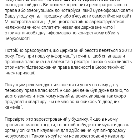
сьогоднішній день Ви можете перевірити реєстрацію такого
права або звернувшись до нотаріуса, який буде оформлювати
Вашу угоду купівлі-продажу, або з’ясувати самостійно на сайті
Міністерства юстиції. Для цього потрібно зареєструватися
належним чином, сплатити невелике державне мито і
отримати необхідну інформацію по конкретному об’єкту
нерухомості.
Потрібно враховувати, що Державний реєстр ведеться з 2013
року. Тому при пошуку інформації уточніть, щоб співпадали
прізвища власника на папері та в реєстрі. Також є можливість
отримати підтвердження права власності в Бюро технічної
інвентаризації.
Покупцям рекомендується звертати увагу на саму дату
переходу права власності. Якщо цей день був дуже давно, то
варто замислитися, чому новий власник вирішив так скоро
продавати квартиру і чи не має вона якихось “підводних
каменів”.
Перевірте, хто зареєстрований у будинку. Якщо в ньому
прописані малолітні діти, то потрібно буде отримувати дозвіл
органу опіки та піклування для здійснення купівлі-продажу
нерухомості. Також з’ясуйте, чи не зареєстровані у квартирі