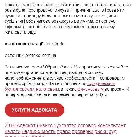
Покупця має також насторожити той факт, що квартира кілька
разів була перепродана. З’ясувати причини цього і розвіяти
сумніви з приводу бажаного житла можна у потенційних
сусідів, які обов’язково розкажуть Вам чимало корисної
інформації, як про власника нерухомості, так і про саму
житлову площу.
Автор консультації:
Alex Ander
Источник: protokol.com.ua
Остались вопросы? Обращайтесь! Мы проконсультируем Вас,
поможем организовать бизнес, выбрать систему
налогообложения, а в случае необходимости – сопроводим
процесс организации Вашего бизнеса по
юридическим
,
бухгалтерским
,
налоговым
, а также
финансовым
вопросам. И
поверьте, Ваши деньги непременно вернутся к Вам.
УСЛУГИ АДВОКАТА
2018
Адвокат
бизнес
бухгалтер
договор
консультант
налоги
недвижимость
право
проверки
риски
суд