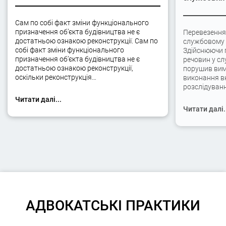
Сам по собі факт зміни функціонального
призначення об’єкта будівництва не є
Перевезення
достатньою ознакою реконструкції. Сам по
службовому а
собі факт зміни функціонального
Здійснюючи 
призначення об’єкта будівництва не є
речовин у сл
достатньою ознакою реконструкції,
порушив вимо
оскільки реконструкція…
виконання вк
розслідуван
Читати далі...
Читати далі.
АДВОКАТСЬКІ ПРАКТИКИ