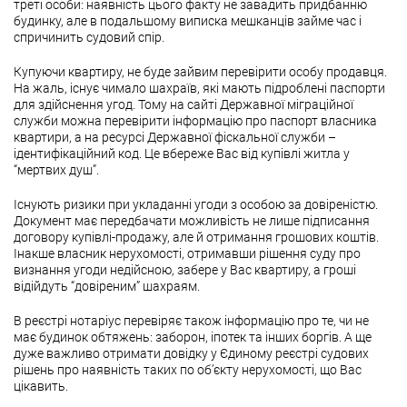
треті особи: наявність цього факту не завадить придбанню
будинку, але в подальшому виписка мешканців займе час і
спричинить судовий спір.
Купуючи квартиру, не буде зайвим перевірити особу продавця.
На жаль, існує чимало шахраїв, які мають підроблені паспорти
для здійснення угод. Тому на сайті Державної міграційної
служби можна перевірити інформацію про паспорт власника
квартири, а на ресурсі Державної фіскальної служби –
ідентифікаційний код. Це вбереже Вас від купівлі житла у
“мертвих душ”.
Існують ризики при укладанні угоди з особою за довіреністю.
Документ має передбачати можливість не лише підписання
договору купівлі-продажу, але й отримання грошових коштів.
Інакше власник нерухомості, отримавши рішення суду про
визнання угоди недійсною, забере у Вас квартиру, а гроші
відійдуть “довіреним” шахраям.
В реєстрі нотаріус перевіряє також інформацію про те, чи не
має будинок обтяжень: заборон, іпотек та інших боргів. А ще
дуже важливо отримати довідку у Єдиному реєстрі судових
рішень про наявність таких по об’єкту нерухомості, що Вас
цікавить.