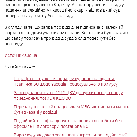
чинності цією редакцією Кодексу. У разі порушення порядку
подання апеляційної чи касаційної скарги відповідний суд
повертає таку скаргу без розгляду.
З огляду на те, що заява про відвід не підписана в належній
формі відповідним учасником справи, Верховний Суд вважає,
що заяву позивача про відвід суддів слід повернути без
розгляду.
Источник sud.ua
Читайте также:
Штраф за порушення порядку судового засідання:
практика ВС щодо заходів процесуального примусу
Застосування статті 1212 ЦКУ до публічного договору
приєднання: позиція КЦС ВС
Перерахунок пенсій працівникам МВС: які виплати мають
бути вказані у довідці
Подвійний штраф за допуск працівника до роботи без
оформлення договору: постанова ВС
Вирок суду як доказ реальності/нереальності здійсненої