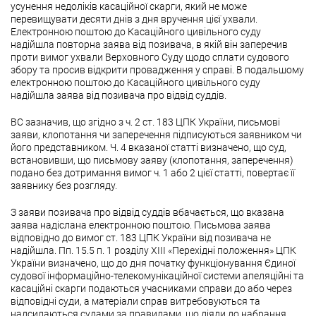
усунення недоліків касаційної скарги, який не може
перевищувати десяти днів з дня вручення цієї ухвали.
Електронною поштою до Касаційного цивільного суду
надійшла повторна заява від позивача, в якій він заперечив
проти вимог ухвали Верховного Суду щодо сплати судового
збору та просив відкрити провадження у справі. В подальшому
електронною поштою до Касаційного цивільного суду
надійшла заява від позивача про відвід суддів.
ВС зазначив, що згідно з ч. 2 ст. 183 ЦПК України, письмові
заяви, клопотання чи заперечення підписуються заявником чи
його представником. Ч. 4 вказаної статті визначено, що суд,
встановивши, що письмову заяву (клопотання, заперечення)
подано без дотримання вимог ч. 1 або 2 цієї статті, повертає її
заявнику без розгляду.
З заяви позивача про відвід суддів вбачається, що вказана
заява надіслана електронною поштою. Письмова заява
відповідно до вимог ст. 183 ЦПК України від позивача не
надійшла. Пп. 15.5 п. 1 розділу XIII «Перехідні положення» ЦПК
України визначено, що до дня початку функціонування Єдиної
судової інформаційно-телекомунікаційної системи апеляційні та
касаційні скарги подаються учасниками справи до або через
відповідні суди, а матеріали справ витребовуються та
надсилаються судами за правилами, що діяли до набрання