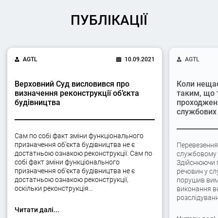
ПУБЛІКАЦІЇ
AGTL
10.09.2021
AGTL
Верховний Суд висловився про
Коли неща
визначення реконструкції об’єкта
таким, що 
будівництва
проходжен
службових 
Сам по собі факт зміни функціонального
призначення об’єкта будівництва не є
Перевезення
достатньою ознакою реконструкції. Сам по
службовому а
собі факт зміни функціонального
Здійснюючи 
призначення об’єкта будівництва не є
речовин у сл
достатньою ознакою реконструкції,
порушив вимо
оскільки реконструкція…
виконання вк
розслідуван
Читати далі...