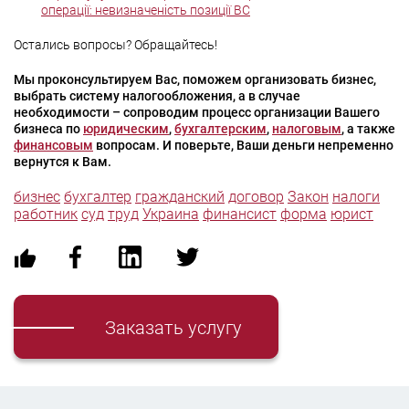
операції: невизначеність позиції ВС
Остались вопросы? Обращайтесь!
Мы проконсультируем Вас, поможем организовать бизнес,
выбрать систему налогообложения, а в случае
необходимости – сопроводим процесс организации Вашего
бизнеса по
юридическим
,
бухгалтерским
,
налоговым
, а также
финансовым
вопросам. И поверьте, Ваши деньги непременно
вернутся к Вам.
бизнес
бухгалтер
гражданский
договор
Закон
налоги
работник
суд
труд
Украина
финансист
форма
юрист
Заказать услугу