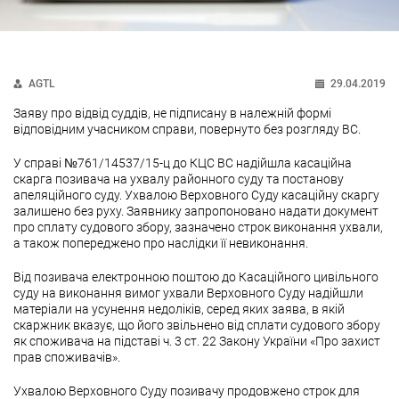
AGTL
29.04.2019
Заяву про відвід суддів, не підписану в належній формі
відповідним учасником справи, повернуто без розгляду ВС.
У справі №761/14537/15-ц до КЦС ВС надійшла касаційна
скарга позивача на ухвалу районного суду та постанову
апеляційного суду. Ухвалою Верховного Суду касаційну скаргу
залишено без руху. Заявнику запропоновано надати документ
про сплату судового збору, зазначено строк виконання ухвали,
а також попереджено про наслідки її невиконання.
Від позивача електронною поштою до Касаційного цивільного
суду на виконання вимог ухвали Верховного Суду надійшли
матеріали на усунення недоліків, серед яких заява, в якій
скаржник вказує, що його звільнено від сплати судового збору
як споживача на підставі ч. 3 ст. 22 Закону України «Про захист
прав споживачів».
Ухвалою Верховного Суду позивачу продовжено строк для