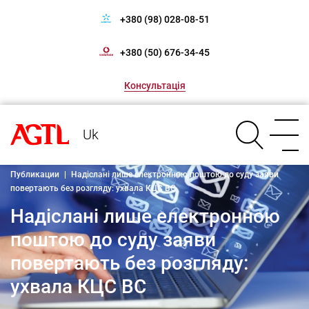
+380 (98) 028-08-51
+380 (50) 676-34-45
Консультація
Uk
Публикации
|
Надіслані лише електронною поштою до суду заяви
повертають без розгляду: ухвала КЦС ВС
Надіслані лише електронною
поштою до суду заяви
повертають без розгляду:
ухвала КЦС ВС