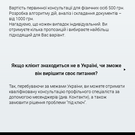
центр надання адміністративних послуг державному офісу
Вартість первинної консультації для фізичних осіб 500 грн.
«Геокадастра» у м. Харкові для державної реєстрації
Розробка алгоритму дій, аналіз і складання документів –
(присвоєння кадастрового номера);
від 1000 грн.
Нагадуємо, що кожен випадок індивідуальний. Ви
5) Замовник замовляє акт обстеження земельних ділянок в
отримуєте кілька пропозицій і вибираєте найбільш
Департаменті контролю ЦДУ;
підходящий для Вас варіант.
6) Замовник замовляє довідку з Центру надання
адміністративних послуг про наявність земельних записів у
Державному земельному реєстрі;
Якщо клієнт знаходиться не в Україні, чи зможе
7) замовник подає заяву до Центру надання адміністративних
послуг на ім’я Харківського міського голови про передачу
він вирішити своє питання?
земельної ділянки у власність (з відповідним пакетом
документів);
Так, перебуваючи за межами України, ви можете отримати
кваліфіковану консультацію профільного спеціаліста за
8) Питання винесло на сесію міської ради;
допомогою месенджерів (див. Контакти), а також
замовити рішення проблеми “під ключ”.
9) замовник замикається в Реєстраційній службі Харкова (або
до нотаріуса) для реєстрації права власності на земельну
ділянку.
СКІЛЬКИ ЗЕМЛІ ВІЛЬНА