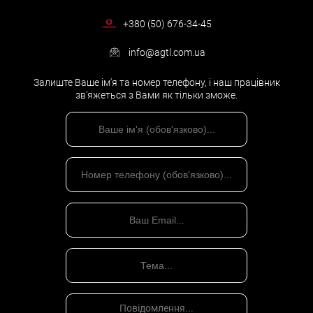
багатоквартирного будинку.
+380 (50) 676-34-45
ПРИВАТИЗАЦІЯ ЗЕМЛІ
info@agtl.com.ua
Залиште Ваше ім'я та номер телефону, і наш працівник
Порядок приватизації землі варіюється в залежності від того,
зв'яжеться з Вами як тільки зможе.
чи є земля в користування громадянина на момент
приватизації чи ні. Сайт може бути у використанні кілька разів.
1. Громадянин є власником багатоквартирного будинку,
побудованого на земельній ділянці, виділеній під будівництво
за радянських часів. В даному випадку не має значення, чи є
власник будинку тим, кому була виділена ділянка, або чи
належить будинок особі, яка успадкувала її, в результаті
покупки або подарунка. Якщо з моменту встановлення права
вільної приватизації земельної ділянки в Україні (від 15.03.1991
– з дня набрання чинності Земельним кодексом України від
18.12.1990 року) власник багатоквартирного будинку не
користувався правом його приватизації, вважається, що земля
знаходиться в її власності.
2. Громадянин є членом садово-дачний кооператив
(партнерство). І ділянка була виділена цією структурою в
порядку, встановленому статутом.