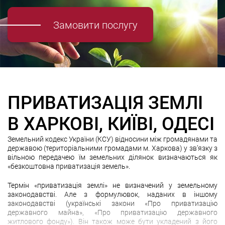
Замовити послугу
ПРИВАТИЗАЦІЯ ЗЕМЛІ
В ХАРКОВІ, КИЇВІ, ОДЕСІ
Земельний кодекс України (КСУ) відносини між громадянами та
державою (територіальними громадами м. Харкова) у зв’язку з
вільною передачею їм земельних ділянок визначаються як
«безкоштовна приватизація земель».
Термін «приватизація землі» не визначений у земельному
законодавстві. Але з формулювок, наданих в іншому
законодавстві (українські закони «Про приватизацію
державного майна», «Про приватизацію державного
житлового фонду»). Він також може бути укладений з його