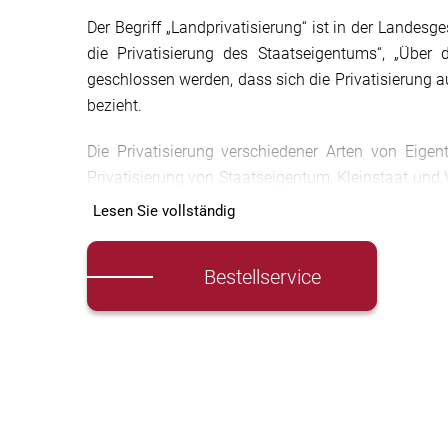
Der Begriff „Landprivatisierung“ ist in der Lande
die Privatisierung des Staatseigentums“, „Übe
geschlossen werden, dass sich die Privatisierung 
bezieht.
Die Privatisierung verschiedener Arten von Eig
Privatisierung von Staatseigentum, Kleinstaat und
des staatlichen Wohnungsbaus. Während die Rechts
Lesen Sie vollständig
sowohl für die freie als auch für die bezahlte 
Grundstücken überhaupt nicht vorgesehen. Jeder
Bestellservice
Grundstücken definiert als der Erwerb und Verkauf 
Erwerb von öffentlichen oder kommunalen Grundstü
Landgestaltung in 