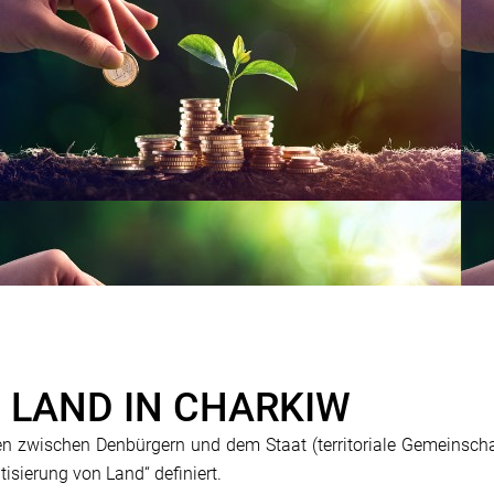
 LAND IN CHARKIW
n zwischen Denbürgern und dem Staat (territoriale Gemeinsch
isierung von Land“ definiert.