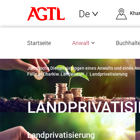
De
Khar
Startseite
Anwalt
Buchhalte
Juristische Dienstleistungen eines Anwalts und eines An
Fälle in Charkiw. Landanwalt
|
Landprivatisierung
LANDPRIVATIS
Landprivatisierung