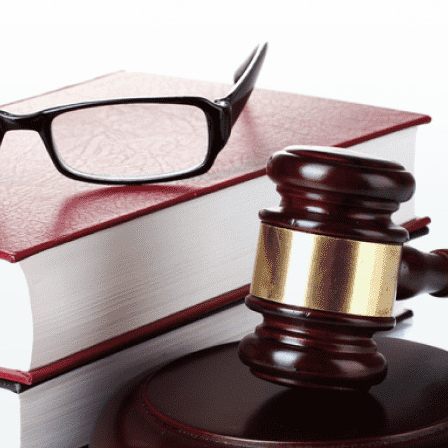
r Administrative Services im Namen des Stadtoberhauptes von C
okumenten);
bracht;
n Charkiw (oder einen Notar), das Eigentum an dem Grundstück z
ht vor, dass für den Bau eines Hauses Bürger der Ukraine Haben A
erten Grundstück;
 individuellen Hüttenbau;
andhaltung eines Mehrfamilienhauses, Nebengebäude und Struktur