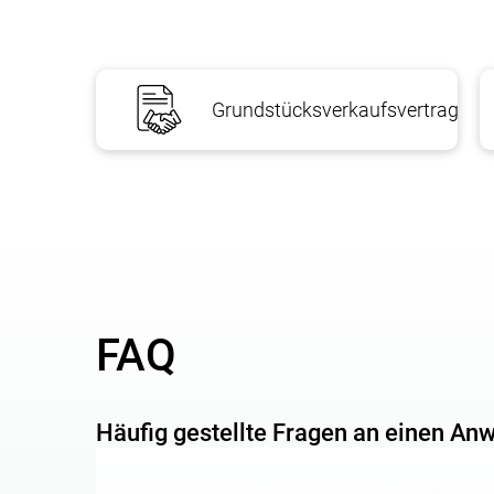
Die Eintragung des Grundstücks in das Grundstück
nach dem „Order of Granting land in Kharkiv, Kyiv,
1) Der Kunde schließt mit der Grundstücksorgani
Grundstücksverkaufsvertrag
Vertretung seiner Interessen abschließen;
2) Die Landorganisation entwickelt technische D
XML;
3) Der Kunde übermittelt die Baudokumentation a
Geokadastra in Charkiw sowie im Department es De
4) Der Kunde stellt der staatlichen Geokadastra-S
FAQ
zur Verfügung (Zuweisung einer Katasternummer);
5) Der Kunde ordnet eine Bodenvermessung im Kont
Häufig gestellte Fragen an einen Anw
6) Der Kunde bestellt beim Center for Administrat