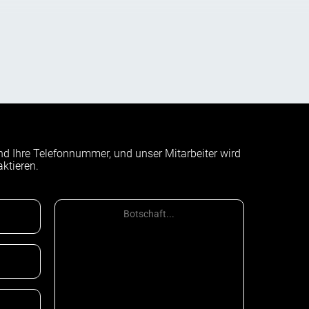
familienhauses das Recht nicht ausmachte, es zu
rde durch diese Struktur in der durch die Satzung
ntum zu beweisen. Dies geschieht in Fällen, in denen
nd Ihre Telefonnummer, und unser Mitarbeiter wird
inuierlichen Nutzung eines solchen Geländes sollte
ktieren.
zt hat, auf dem Recht auf Erwerb der Verjährung (in
er Grundstücke, die auf der Grundlage der
ierung (V. 118 SKU). Das Verfahren zur Erlangung des