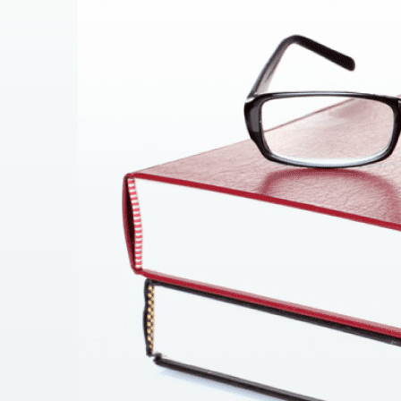
7) der Kunde reicht einen Antrag an das Center fo
Grundstück (mit dem entsprechenden Paket von D
8) Das Thema wird in die Sitzung des Stadtrates ge
9) der Kunde beantragt den Registrierungsdienst vo
WIE VIEL LAND IST FREI
Das Gesetz (S. in), d) und z) 1 S. 121 der SKU) sie
Bis zu 0,12 Hektar auf dem für Gartenarbeit reservi
Nicht mehr als 0,10 Hektar in den Bereichen für den
Auf Gehöften (reserviert für den Bau und die Inst
nicht mehr als 0,25 Hektar – in Dörfern,