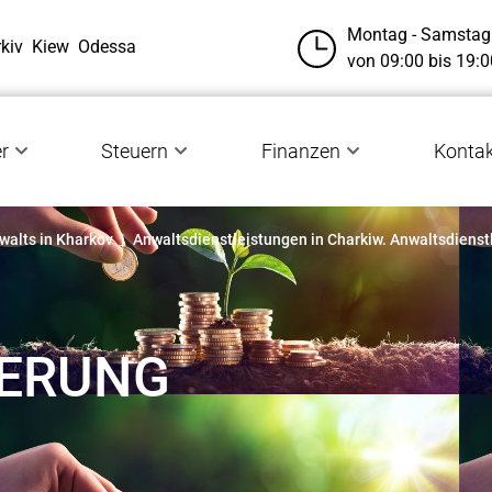
Montag - Samstag
kiv
Kiew
Odessa
von 09:00 bis 19:0
r
Steuern
Finanzen
Konta
walts in Kharkov
|
Anwaltsdienstleistungen in Charkiw. Anwaltsdienst
IERUNG