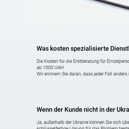
nicht mehr als 0,15 Hektar – in den Dörfern
nicht mehr als 0,10 Hektar in Städten.
Ein Bürger kann mehrere Grundstücke privatisieren
des für die Gartenarbeit reservierten Grundstück
Was kosten spezialisierte Diens
erhalten.
Die Kosten für die Erstberatung für Einzelp
ab 1000 UAH.
LANDPRIVATISIERUNG
Wir erinnern Sie daran, dass jeder Fall ander
Das Verfahren zur Privatisierung des Grundstücks 
kann mehrmals in Gebrauch sein.
1. Runde Der Bürger ist Eigentümer eines Mehrfamil
Wenn der Kunde nicht in der Ukra
spielt es keine Rolle, ob der Eigentümer des Hause
Ja, außerhalb der Ukraine können Sie sich übe
der Person ist, die es geerbt hat. Wenn ab dem 
schlüsselfertige Lösung für das Problem beste