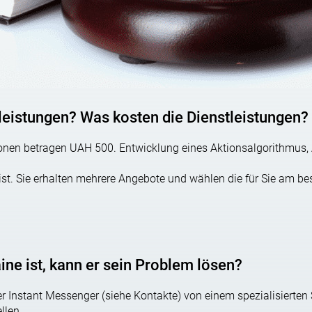
 – für jede Art von Grundstückszweck (S. 4. S. S. 116 SKU). Un
s Ausnutzung auskommt, kann er auch ein Grundstück für den Ba
tleistungen? Was kosten die Dienstleistungen?
ersonen betragen UAH 500. Entwicklung eines Aktionsalgorithmu
s ist. Sie erhalten mehrere Angebote und wählen die für Sie am be
hängt davon ab, ob das Land zum Zeitpunkt der Privatisierung f
ienhauses, das auf Grundstücken errichtet wurde, die zu Sowjet
ine ist, kann er sein Problem lösen?
s derjenige ist, dem das Grundstück zugeteilt wurde, oder ob d
r Instant Messenger (siehe Kontakte) von einem spezialisierten 
Zeitpunkt, als das Recht auf freie Privatisierung von Land i
llen.