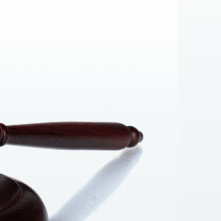
harkiw für die Übertragung des Grundstücks auf das
u registrieren.
nspruch auf:
en):