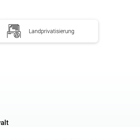
 durch die Entwicklung technischer Unterlagen über die Boden
 Odessa for ownership or use“ wird beschlossen. HSS-Sitzungen N
sation einen Vertrag über die Entwicklung der technischen 
Landprivatisierung
okumentation (für das Landmanagement-Projekt ist das Verfah
n das Center for the Provision of Administrative Services z
partment of Architecture and Urban Development (nur für das 
telle in Charkiw landbauliche Unterlagen über das Verwaltungsdi
rollministerium der CSU an;
alt
ive Services eine Bescheinigung über die Verfügbarkeit von Bod