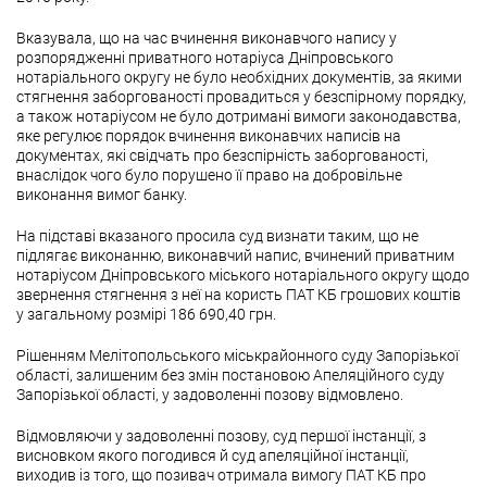
Вказувала, що на час вчинення виконавчого напису у
розпорядженні приватного нотаріуса Дніпровського
нотаріального округу не було необхідних документів, за якими
стягнення заборгованості провадиться у безспірному порядку,
а також нотаріусом не було дотримані вимоги законодавства,
яке регулює порядок вчинення виконавчих написів на
документах, які свідчать про безспірність заборгованості,
внаслідок чого було порушено її право на добровільне
виконання вимог банку.
На підставі вказаного просила суд визнати таким, що не
підлягає виконанню, виконавчий напис, вчинений приватним
нотаріусом Дніпровського міського нотаріального округу щодо
звернення стягнення з неї на користь ПАТ КБ грошових коштів
у загальному розмірі 186 690,40 грн.
Рішенням Мелітопольського міськрайонного суду Запорізької
області, залишеним без змін постановою Апеляційного суду
Запорізької області, у задоволенні позову відмовлено.
Відмовляючи у задоволенні позову, суд першої інстанції, з
висновком якого погодився й суд апеляційної інстанції,
виходив із того, що позивач отримала вимогу ПАТ КБ про