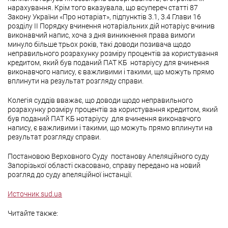
нарахування. Крім того вказувала, що всупереч статті 87
Закону України «Про нотаріат», підпунктів 3.1, 3.4 Глави 16
розділу ІІ Порядку вчинення нотаріальних дій нотаріус вчинив
виконавчий напис, хоча з дня виникнення права вимоги
минуло більше трьох років, такі доводи позивача щодо
неправильного розрахунку розміру процентів за користування
кредитом, який був поданий ПАТ КБ нотаріусу для вчинення
виконавчого напису, є важливими і такими, що можуть прямо
вплинути на результат розгляду справи.
Колегія суддів вважає, що доводи щодо неправильного
розрахунку розміру процентів за користування кредитом, який
був поданий ПАТ КБ нотаріусу для вчинення виконавчого
напису, є важливими і такими, що можуть прямо вплинути на
результат розгляду справи.
Постановою Верховного Суду постанову Апеляційного суду
Запорізької області скасовано, справу передано на новий
розгляд до суду апеляційної інстанції.
Источник sud.ua
Читайте также: