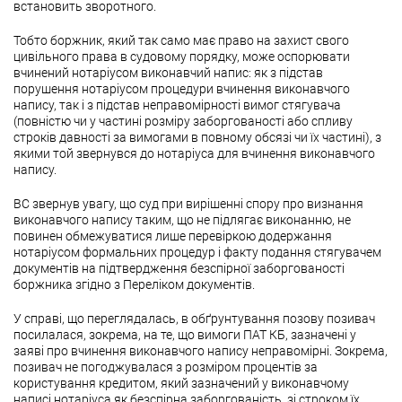
встановить зворотного.
Тобто боржник, який так само має право на захист свого
цивільного права в судовому порядку, може оспорювати
вчинений нотаріусом виконавчий напис: як з підстав
порушення нотаріусом процедури вчинення виконавчого
напису, так і з підстав неправомірності вимог стягувача
(повністю чи у частині розміру заборгованості або спливу
строків давності за вимогами в повному обсязі чи їх частині), з
якими той звернувся до нотаріуса для вчинення виконавчого
напису.
ВС звернув увагу, що суд при вирішенні спору про визнання
виконавчого напису таким, що не підлягає виконанню, не
повинен обмежуватися лише перевіркою додержання
нотаріусом формальних процедур і факту подання стягувачем
документів на підтвердження безспірної заборгованості
боржника згідно з Переліком документів.
У справі, що переглядалась, в обґрунтування позову позивач
посилалася, зокрема, на те, що вимоги ПАТ КБ, зазначені у
заяві про вчинення виконавчого напису неправомірні. Зокрема,
позивач не погоджувалася з розміром процентів за
користування кредитом, який зазначений у виконавчому
написі нотаріуса як безспірна заборгованість, зі строком їх