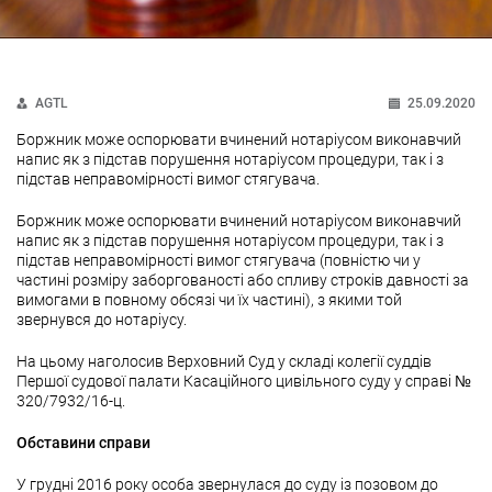
AGTL
25.09.2020
Боржник може оспорювати вчинений нотаріусом виконавчий
напис як з підстав порушення нотаріусом процедури, так і з
підстав неправомірності вимог стягувача.
Боржник може оспорювати вчинений нотаріусом виконавчий
напис як з підстав порушення нотаріусом процедури, так і з
підстав неправомірності вимог стягувача (повністю чи у
частині розміру заборгованості або спливу строків давності за
вимогами в повному обсязі чи їх частині), з якими той
звернувся до нотаріусу.
На цьому наголосив Верховний Суд у складі колегії суддів
Першої судової палати Касаційного цивільного суду у справі №
320/7932/16-ц.
Обставини справи
У грудні 2016 року особа звернулася до суду із позовом до