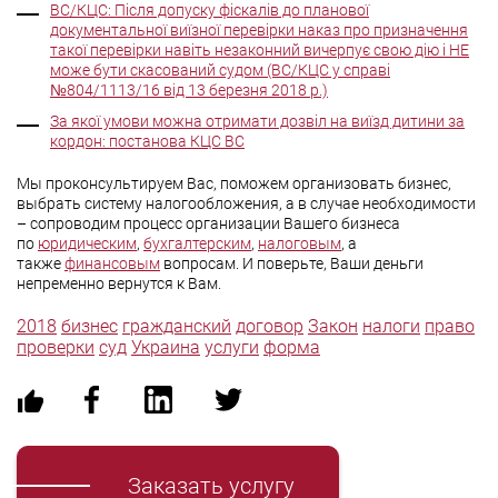
ВС/КЦС: Після допуску фіскалів до планової
документальної виїзної перевірки наказ про призначення
такої перевірки навіть незаконний вичерпує свою дію і НЕ
може бути скасований судом (ВС/КЦС у справі
№804/1113/16 від 13 березня 2018 р.)
За якої умови можна отримати дозвіл на виїзд дитини за
кордон: постанова КЦС ВС
Мы проконсультируем Вас, поможем организовать бизнес,
выбрать систему налогообложения, а в случае необходимости
– сопроводим процесс организации Вашего бизнеса
по
юридическим
,
бухгалтерским
,
налоговым
, а
также
финансовым
вопросам. И поверьте, Ваши деньги
непременно вернутся к Вам.
2018
бизнес
гражданский
договор
Закон
налоги
право
проверки
суд
Украина
услуги
форма
Заказать услугу