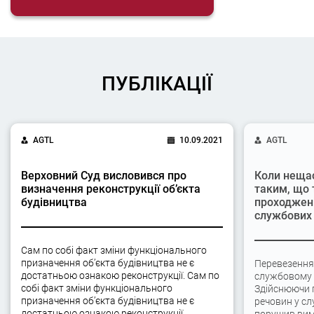
ПУБЛІКАЦІЇ
AGTL
10.09.2021
AGTL
Верховний Суд висловився про
Коли неща
визначення реконструкції об’єкта
таким, що 
будівництва
проходжен
службових 
Сам по собі факт зміни функціонального
призначення об’єкта будівництва не є
Перевезення
достатньою ознакою реконструкції. Сам по
службовому а
собі факт зміни функціонального
Здійснюючи 
призначення об’єкта будівництва не є
речовин у сл
достатньою ознакою реконструкції,