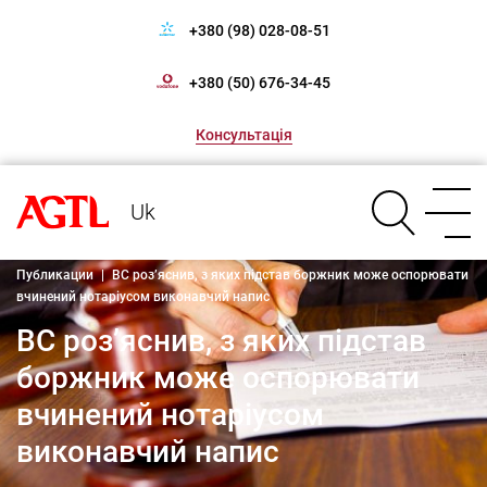
+380 (98) 028-08-51
+380 (50) 676-34-45
Консультація
Uk
Публикации
|
ВС роз’яснив, з яких підстав боржник може оспорювати
вчинений нотаріусом виконавчий напис
ВС роз’яснив, з яких підстав
боржник може оспорювати
вчинений нотаріусом
виконавчий напис