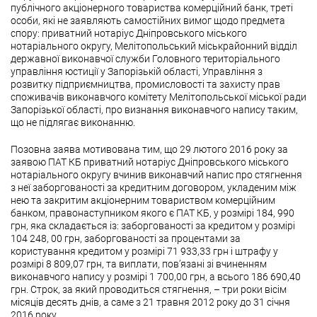
публічного акціонерного товариства комерційний банк, треті
особи, які не заявляють самостійних вимог щодо предмета
спору: приватний нотаріус Дніпровського міського
нотаріального округу, Мелітопольський міськрайонний відділ
державної виконавчої служби Головного територіального
управління юстиції у Запорізькій області, Управління з
розвитку підприємництва, промисловості та захисту прав
споживачів виконавчого комітету Мелітопольської міської ради
Запорізької області, про визнання виконавчого напису таким,
що не підлягає виконанню.
Позовна заява мотивована тим, що 29 лютого 2016 року за
заявою ПАТ КБ приватний нотаріус Дніпровського міського
нотаріального округу вчинив виконавчий напис про стягнення
з неї заборгованості за кредитним договором, укладеним між
нею та закритим акціонерним товариством комерційним
банком, правонаступником якого є ПАТ КБ, у розмірі 184, 990
грн, яка складається із: заборгованості за кредитом у розмірі
104 248, 00 грн, заборгованості за процентами за
користування кредитом у розмірі 71 933,33 грн і штрафу у
розмірі 8 809,07 грн, та виплати, пов’язані зі вчиненням
виконавчого напису у розмірі 1 700,00 грн, а всього 186 690,40
грн. Строк, за який проводиться стягнення, – три роки вісім
місяців десять днів, а саме з 21 травня 2012 року до 31 січня
2016 року.