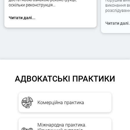
порушив вимо
оскільки реконструкція…
виконання вк
розслідуван
Читати далі...
Читати далі.
АДВОКАТСЬКІ ПРАКТИКИ
Комерційна практика
Міжнародна практика.