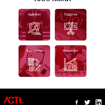
Адвокат
Податки
Бухгалтер
Фінансист