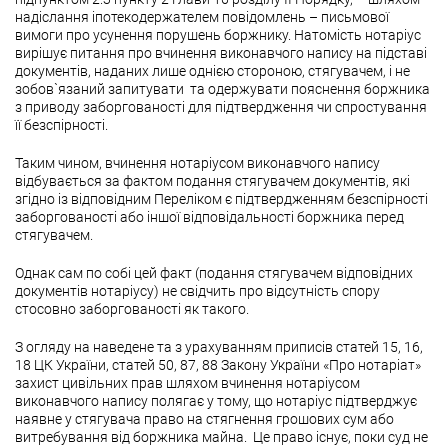
надіслання іпотекодержателем повідомлень – письмової
вимоги про усунення порушень боржнику. Натомість нотаріус
вирішує питання про вчинення виконавчого напису на підставі
документів, наданих лише однією стороною, стягувачем, і не
зобов`язаний запитувати та одержувати пояснення боржника
з приводу заборгованості для підтвердження чи спростування
її безспірності.
Таким чином, вчинення нотаріусом виконавчого напису
відбувається за фактом подання стягувачем документів, які
згідно із відповідним Переліком є підтвердженням безспірності
заборгованості або іншої відповідальності боржника перед
стягувачем.
Однак сам по собі цей факт (подання стягувачем відповідних
документів нотаріусу) не свідчить про відсутність спору
стосовно заборгованості як такого.
З огляду на наведене та з урахуванням приписів статей 15, 16,
18 ЦК України, статей 50, 87, 88 Закону України «Про нотаріат»
захист цивільних прав шляхом вчинення нотаріусом
виконавчого напису полягає у тому, що нотаріус підтверджує
наявне у стягувача право на стягнення грошових сум або
витребування від боржника майна. Це право існує, поки суд не