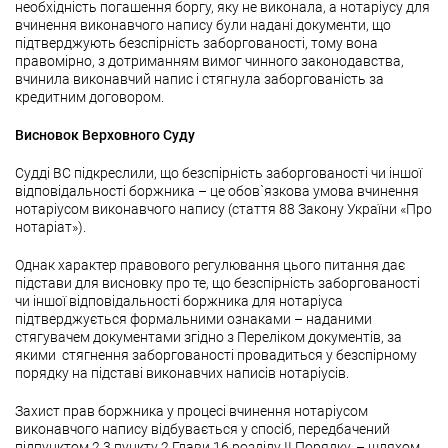
необхідність погашення боргу, яку не виконала, а нотаріусу для
вчинення виконавчого напису були надані документи, що
підтверджують безспірність заборгованості, тому вона
правомірно, з дотриманням вимог чинного законодавства,
вчинила виконавчий напис і стягнула заборгованість за
кредитним договором.
Висновок Верховного Суду
Судді ВС підкреслили, що безспірність заборгованості чи іншої
відповідальності боржника – це обов`язкова умова вчинення
нотаріусом виконавчого напису (стаття 88 Закону України «Про
нотаріат»).
Однак характер правового регулювання цього питання дає
підстави для висновку про те, що безспірність заборгованості
чи іншої відповідальності боржника для нотаріуса
підтверджується формальними ознаками – наданими
стягувачем документами згідно з Переліком документів, за
якими стягнення заборгованості провадиться у безспірному
порядку на підставі виконавчих написів нотаріусів.
Захист прав боржника у процесі вчинення нотаріусом
виконавчого напису відбувається у спосіб, передбачений
підпунктом 2.3 пункту 2 Глави 16 розділу ІІ Порядку, – шляхом