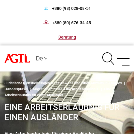
+380 (98) 028-08-51
+380 (50) 676-34-45
Beratung
De
Juristische Dienstleistungen eines Anwalts und eines Anwalts in Kharkov
|
Handelspraxis
|
Migrationsdienste. Eine Arbeitserlaubnis.
|
Eine
Arbeitserlaubnis für einen Ausländer
EINE ARBEITSERLAUBNIS FÜR
EINEN AUSLÄNDER
Eine Arbeitserlaubnis für einen Ausländer