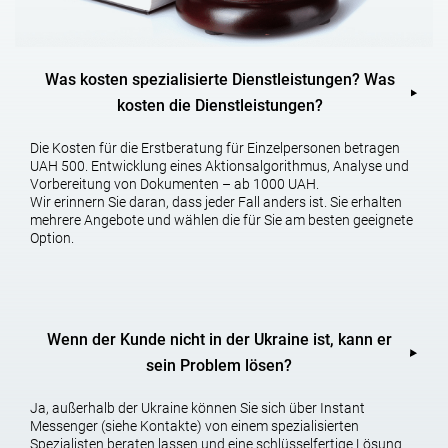
Minzarpayments durch das Gesetz (in 2018 – 3723 UAH) sowie
eingeführte Zahlung für die Erteilung einer Genehmigung auch bei
verlängerung der Laufzeit.
Was kosten spezialisierte Dienstleistungen? Was
Wie nicht zu zahlen 10 Minuten Zahlungen?!
kosten die Dienstleistungen?
Es ist einfach! Einfach nicht loslegen – dieses und andere
Die Kosten für die Erstberatung für Einzelpersonen betragen
Geheimnisse stehen unseren Kunden immer zur Verfügung!
UAH 500. Entwicklung eines Aktionsalgorithmus, Analyse und
Vorbereitung von Dokumenten – ab 1000 UAH.
Zu den wichtigsten Veränderungen in der Beschäftigung von
Wir erinnern Sie daran, dass jeder Fall anders ist. Sie erhalten
Ausländern gehört folgendes: Ab 2017 ist es möglich, einen
mehrere Angebote und wählen die für Sie am besten geeignete
Ausländer im Personal von Einzelpersonen-Unternehmern (SDS)
Option.
einzustellen. Legalisierte die Möglichkeit, einen Ausländer zu
beantragen, um in mehreren Unternehmen zu arbeiten (die Zahl ist
nicht gesetzlich begrenzt).
Die Möglichkeit, dass ein Ausländer in einem Unternehmen arbeitet,
wurde geklärt. Die Notwendigkeit einer Arbeitserlaubnis für
Wenn der Kunde nicht in der Ukraine ist, kann er
Personen, die sich für die Ausstellung von Dokumenten zur Lösung
sein Problem lösen?
der Frage der Anerkennung als Flüchtling entschieden haben
(Vorstufe der Registrierung von Flüchtlingen in der Ukraine), wurde
klargestellt. Es wurden zwei Hauptkategorien von Ausländern
Ja, außerhalb der Ukraine können Sie sich über Instant
ermittelt, für die Unterschiede sowohl in der Art und Weise der
Messenger (siehe Kontakte) von einem spezialisierten
Beantragung einer Arbeitserlaubnis als auch bei den
Spezialisten beraten lassen und eine schlüsselfertige Lösung