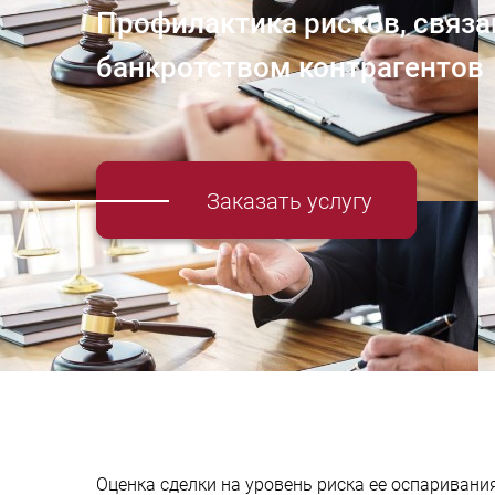
Профилактика рисков, связа
банкротством контрагентов
Заказать услугу
Оценка сделки на уровень риска ее оспариван