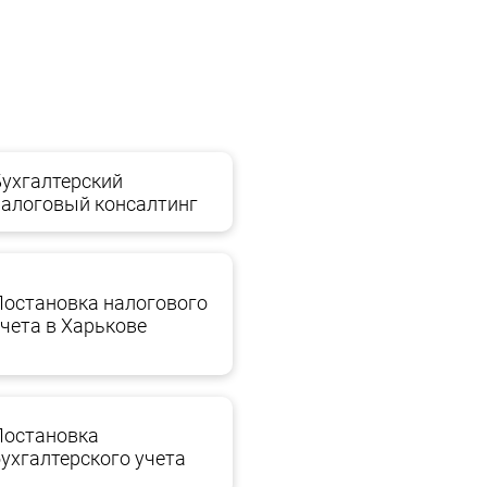
контрагента.
Бухгалтерский
налоговый консалтинг
Постановка налогового
учета в Харькове
Постановка
бухгалтерского учета