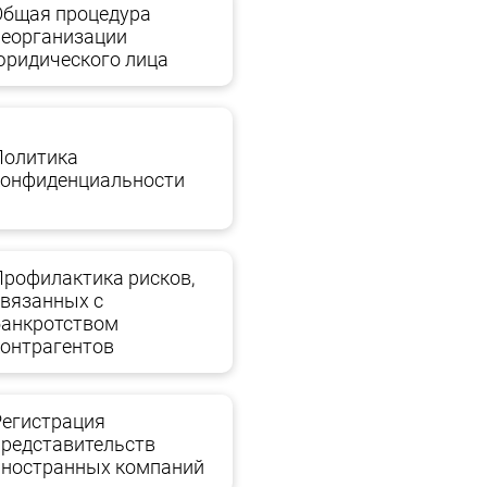
Общая процедура
реорганизации
юридического лица
Политика
конфиденциальности
Профилактика рисков,
связанных с
банкротством
контрагентов
Регистрация
представительств
иностранных компаний