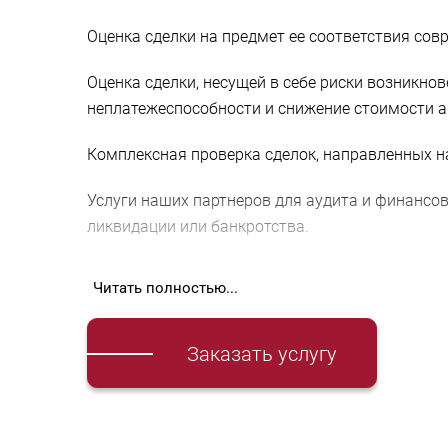
Оценка сделки на предмет ее соответствия со
Оценка сделки, несущей в себе риски возникно
неплатежеспособности и снижение стоимости а
Комплексная проверка сделок, направленных н
Услуги наших партнеров для аудита и финансо
ликвидации или банкротства.
Читать полностью...
Основные риски пр
Заказать услугу
В ходе процедуры банкротства контрагента, на
применены последствия признания сделки неде