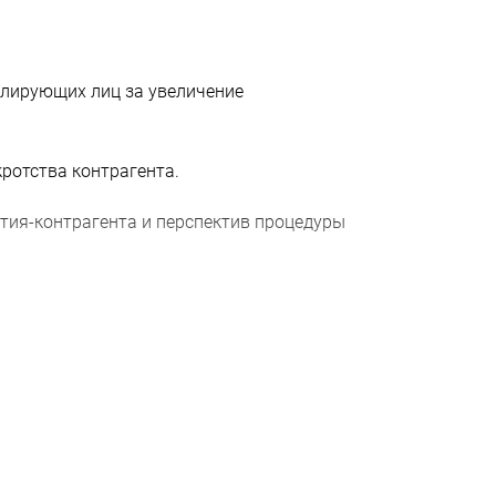
олирующих лиц за увеличение
ротства контрагента.
тия-контрагента и перспектив процедуры
ента:
тора, сделка может быть расторгнута,
быть возвращены должнику.