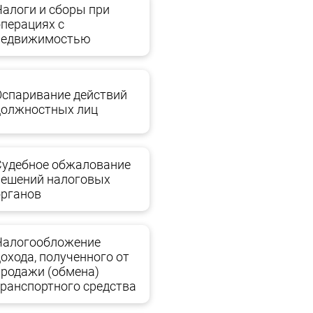
Налоги и сборы при
операциях с
недвижимостью
Оспаривание действий
должностных лиц
Судебное обжалование
решений налоговых
органов
Налогообложение
дохода, полученного от
продажи (обмена)
транспортного средства