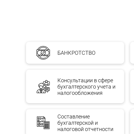
Получить деньги обратно будет очень сложно
При продаже активов контрагент может намере
Определить реальную стоимость активов сложн
БАНКРОТСТВО
Консультации в сфере
бухгалтерского учета и
налогообложения
Составление
бухгалтерской и
налоговой отчетности