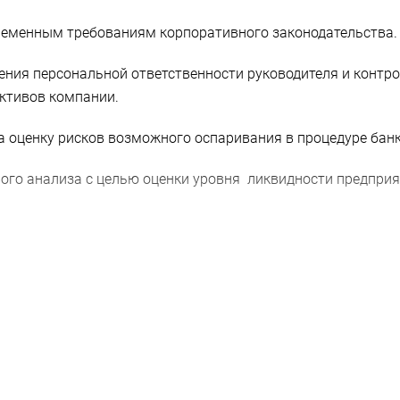
временным требованиям корпоративного законодательства.
вения персональной ответственности руководителя и контр
ктивов компании.
а оценку рисков возможного оспаривания в процедуре банк
вого анализа с целью оценки уровня ликвидности предприя
и банкротстве контраг
 основании заявления конкурсного управляющего или креди
йствительной, а именно – имущество или деньги должны 