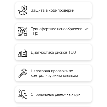
Сумма дооценки стоимости и износа основных средств
Защита в ходе проверки
отражается увеличением первоначальной (переоцененной)
стоимости и накопленного износа объекта основных средств,
а сумма уценки стоимости и износа — уменьшением
первоначальной (переоцененной) стоимости и накопленного
Трансфертное ценообразование
износа. Разница между суммой дооценки стоимости и суммой
ТЦО
дооценки износа основных средств зачисляется на увеличение
дополнительного капитала, а разница между суммой уценки
стоимости и суммой уценки износа включается в состав
расходов.
Диагностика рисков ТЦО
В случае наличия (на дату проведения очередной (последней)
дооценки объекта основных средств) превышения суммы
предыдущих уценок объекта и потерь от уменьшения его
полезности над суммой предыдущих дооценок (индексации)
Налоговая проверка по
его остаточной стоимости и выгод от возобновления его
контролируемым сделкам
полезности с даты зачисления на баланс предприятия этого
объекта сумма очередной (последней) дооценки, но не более
указанного превышения, включается в состав доходов
отчетного периода, а разница (если сумма очередной дооценки
Определение рыночных цен
больше указанного превышения) направляется на увеличение
прочего дополнительного капитала.