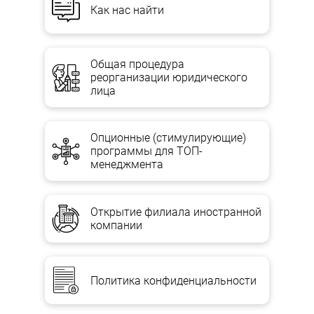
Как нас найти
Уведомления о прекращении юрлица и о порядке и сроках
заявления кредиторами требований публикуются теми
печатными СМИ, которые публикуют сведения о
госрегистрации юрлица.
Общая процедура
реорганизации юридического
Комисия принимает все возможные меры по выявлению
лица
кредиторов (публикация объявления в печати, размещение
информации на сайтах в сети Интернет и т.п.). Кроме этого,
комиссия обязана письменно уведомить, кредиторов о
Опционные (стимулирующие)
прекращении юрлица.
программы для ТОП-
менеджмента
РЕШЕНИЕ О ЛИКВИДАЦИИ ПРЕДПРИЯТИЯ
ОФОРМЛЯЕТСЯ:
Открытие филиала иностранной
компании
— приказом, распоряжением при ликвидации
государственного, коммунального или частного предприятия;
— протоколом собрания учредителей при ликвидации
Политика конфиденциальности
хозобществ и т.п.
При ликвидации хозобществ имеются особенности,