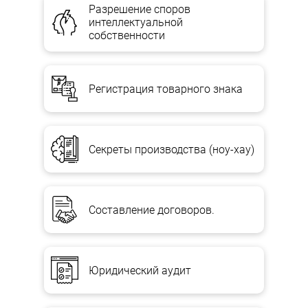
Разрешение споров
интеллектуальной
Следовательно, ликвидационный баланс составляется
собственности
комиссией после завершения расчетов с кредиторами. В нем
отражаются активы (имущество), оставшиеся после
проведения расчетов со всеми кредиторами. Этот баланс
должен быть утвержден участниками юрлица или органом,
принявшим решение о ликвидации юрлица.
Регистрация товарного знака
Имущество юрлица, оставшееся после удовлетворения
требований кредиторов, передается его участникам, если иное
не установлено учредительными документами или законом.
Секреты производства (ноу-хау)
Например, пп. 7.11.11 Закона о налогообложении прибыли
устанавливает, что в случае ликвидации неприбыльной
организации ее активы должны передаваться другой
неприбыльной организации соответствующего вида или
зачисляться в доход бюджета.
Составление договоров.
Юрлицо теряет свои права и признается ликвидированным со
дня внесения записи о его прекращении в ЕГР.
Понятие “нулевого” ликвидационного баланса очень спорно,
Юридический аудит
так как некоторые законодательные акты предусматривают,
что имущество, оставшееся после удовлетворения претензий
кредиторов, используется по указанию собственника или