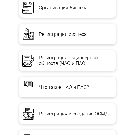
трудовых отношений, которые уже сложились, до полного
Организация бизнеса
окончания ликвидационной процедуры.
Этот вариант имеет существенные недостатки. Во-первых,
выплачиваемая зарплата (в данном случае — вознаграждение,
выплачиваемое членам ликвидационной комиссии) подлежит
Регистрация бизнеса
налогообложению по всем видам налогов и сборов. Во-
вторых, возникает необходимость в начислении кредиторской
задолженности (в том числе и по налогам и сборам), а
следовательно, у предприятия нет возможности сняться с
учета в контролирующих органах до окончания
Регистрация акционерных
ликвидационной процедуры.
обществ (ЧАО и ПАО)
Оплачивать услуги членов ликвидационной комиссии придется
заранее в виде аванса по гражданско-правовому договору или
в пределах трудового договора (с начислением всех налогов и
Что такое ЧАО и ПАО?
сборов). Правда, в такой ситуации сложно предугадать период
работы комиссии, а значит, и сумму вознаграждения.
Следовательно, члены ликвидационной комиссии должны
заранее знать, как и в каком размере им будет оплачен данный
вид работы.
Регистрация и создание ОСМД
Возможность расторжения трудового договора, заключенного
на неопределенный срок, а также срочного трудового
договора до окончания срока его действия предусмотрена п. 1