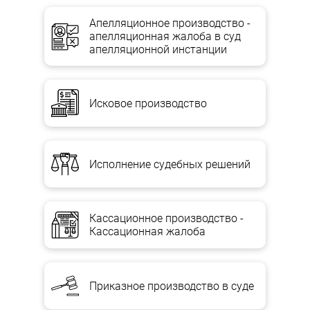
Апелляционное производство -
После расчетов с кредиторами на предприятии возможно
апелляционная жалоба в суд
возникновение ситуаций, когда:
апелляционной инстанции
— стоимости имущества достаточно для погашения
задолженности перед учредителями по взносам в уставный
капитал;
Исковое производство
— стоимости имущества недостаточно для погашения
задолженности перед учредителями по взносам в уставный
капитал;
Исполнение судебных решений
— стоимость имущества превышает задолженность перед
учредителями по взносам в уставный капитал.
Так как имущество, оставшееся после удовлетворения
Кассационное производство -
требований всех кредиторов ликвидируемого предприятия,
Кассационная жалоба
передается его учредителям, если иное не установлено
учредительными документами юрлица или законом, то
проведение расчетов с участниками является заключительным
этапом ликвидации предприятия.
Приказное производство в суде
Имущество частного ликвидируемого предприятия передается