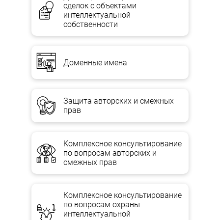
сделок с объектами
ликвидации юрлица.
интеллектуальной
собственности
Требования кредитора, заявленные после истечения срока,
установленного ликвидационной комиссией для их
предъявления, удовлетворяются с имущества ликвидируемого
юрлица, оставшегося после удовлетворения требований
кредиторов, заявленных своевременно.
Доменные имена
Требования кредиторов, которые не признаны
ликвидационной комиссией, если кредитор в месячный срок
после получения уведомления о полном или частичном отказе
Защита авторских и смежных
в признании его требований не обращался в суд с иском,
прав
требования, в удовлетворении которых по решению суда
кредитору отказано, а также требования, которые не
удовлетворены из-за отсутствия имущества ликвидируемого
юрлица, считаются погашенными.
Комплексное консультирование
по вопросам авторских и
По хозяйственным обществам денежные средства,
смежных прав
принадлежащие обществу, включая выручку от распродажи
его имущества при ликвидации, после расчетов по оплате
труда лиц, работающих на условиях найма, и выполнения
Комплексное консультирование
обязательств перед бюджетом, банками, владельцами
по вопросам охраны
облигаций, выпущенных обществом и другими кредиторами,
интеллектуальной
распределяются между участниками общества в порядке и на