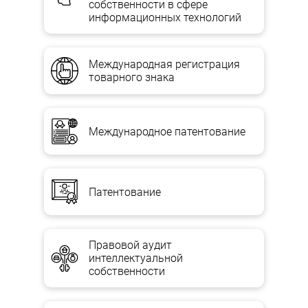
условиях, предусмотренных Законом о хозобществах и
собственности в сфере
учредительными документами, в 6-месячный срок после
информационных технологий
опубликования информации о его ликвидации.
Имущество, переданное участниками обществу в пользование,
Международная регистрация
возвращается в натуральной форме без вознаграждения.
товарного знака
В случае возникновения споров относительно выплаты
задолженности общества его денежные средства не подлежат
распределению между участниками до решения этого спора
или до получения кредиторами соответствующих гарантий.
Международное патентование
В случае недостаточности количества денежных средств
ликвидируемого юрлица, с целью удовлетворения требований
кредиторов, ликвидационная комиссия осуществляет продажу
Патентование
имущества юрлица.
“НУЛЕВОЙ” ЛИКВИДАЦИОННЫЙ БАЛАНС
Правовой аудит
интеллектуальной
Ликвидационный баланс составляется ликвидационной
собственности
комиссией также после погашения задолженностей
предприятия. В нем не должна содержаться информация о
дебиторской и кредиторской задолженности.