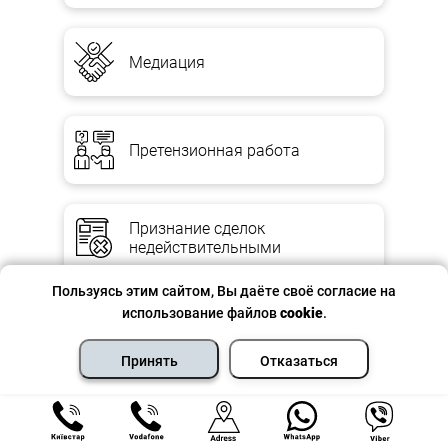
Медиация
Претензионная работа
Признание сделок
недействительными
Пользуясь этим сайтом, Вы даёте своё согласие на
использование файлов
cookie
.
Производство в хозяйственном
суде
Принять
Отказаться
Апелляционная жалоба