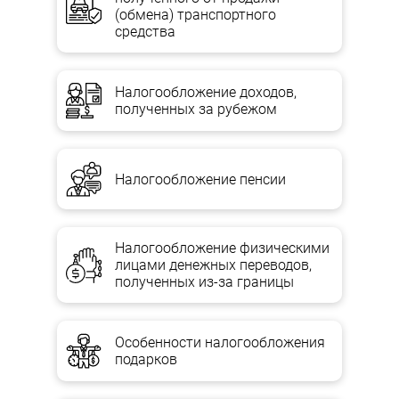
(обмена) транспортного
В случае ликвидации предприятия его активы должны
средства
оцениваться по чистой стоимости реализации, а
распределение активов и обязательств на оборотные
(текущие) и необоротные (долгосрочные) теряет смысл, то есть
Налогообложение доходов,
такой принцип составления финансовой отчетности, как
полученных за рубежом
непрерывность, в этой ситуации не действует.
В общем оценка имущества ликвидируемого предприятия
заключается преимущественно в приведении стоимости
активов к стоимости их возможной реализации и признании
Налогообложение пенсии
дополнительных обязательств (например, выходное пособие
работникам) или уменьшении обеспечений для возмещения
будущих расходов, возникающих у предприятия в связи с
принятием решения о ликвидации. Как правило, оценке
Налогообложение физическими
подлежат запасы, основные средства и обязательства.
лицами денежных переводов,
полученных из-за границы
Запасы отражаются по чистой стоимости реализации по
каждой единице запасов за вычетом из ожидаемой цены
продажи планируемых расходов на завершение производства
и сбыт.
Особенности налогообложения
подарков
Перед составлением ликвидационного баланса необходимо
пересмотреть стоимость запасов исходя из требований